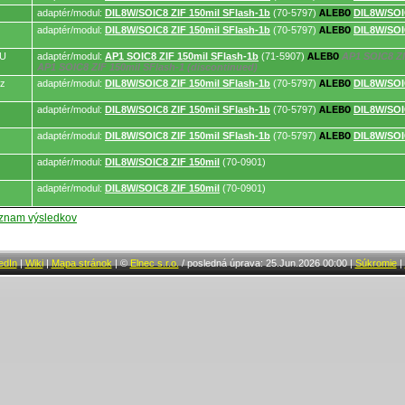
adaptér/modul:
DIL8W/SOIC8 ZIF 150mil SFlash-1b
(70-5797)
ALEBO
DIL8W/SOIC
adaptér/modul:
DIL8W/SOIC8 ZIF 150mil SFlash-1b
(70-5797)
ALEBO
DIL8W/SOIC
AU
adaptér/modul:
AP1 SOIC8 ZIF 150mil SFlash-1b
(71-5907)
ALEBO
AP1 SOIC8 ZI
AP1 SOIC8 ZIF 150mil SFlash-1 (discontinued)
ez
adaptér/modul:
DIL8W/SOIC8 ZIF 150mil SFlash-1b
(70-5797)
ALEBO
DIL8W/SOIC
adaptér/modul:
DIL8W/SOIC8 ZIF 150mil SFlash-1b
(70-5797)
ALEBO
DIL8W/SOIC
adaptér/modul:
DIL8W/SOIC8 ZIF 150mil SFlash-1b
(70-5797)
ALEBO
DIL8W/SOIC
adaptér/modul:
DIL8W/SOIC8 ZIF 150mil
(70-0901)
adaptér/modul:
DIL8W/SOIC8 ZIF 150mil
(70-0901)
oznam výsledkov
edIn
|
Wiki
|
Mapa stránok
|
©
Elnec s.r.o.
/
posledná úprava: 25.Jun.2026 00:00
|
Súkromie
|