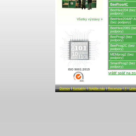
BeeProg4C
BeeHive204 (bez
podpory)
BeeHive204AP-
Všetky výstavy »
(bez podpory)
BeeHive208S (b
podpory)
BeeProg2 (bez
podpory)
BeeProg2C (bez
podpory)
MEMprog2 (bez
podpory)
SmartProg2 (bez
podpory)
ISO 9001:2015
vrátiť späť na z
Domov
|
Kontakty
|
Nájdite nás
|
Recenzia
|
X
|
Link