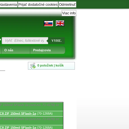
Nastavenia
Prijať dodatočné cookies
Odmietnuť
Viac info
?
VYHĽ.
O nás
Predajcovia
0 položiek | košík
F 150mil SFlash-1a (ord.no. 71-4176) or
8 ZIF 150mil SFlash-1a
(70-1268A)
F 150mil SFlash-1a (ord.no. 71-4176) or
8 ZIF 150mil SFlash-1a
(70-1268A)