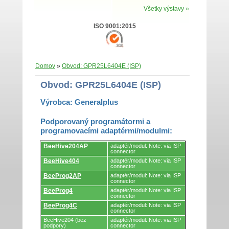
Všetky výstavy »
ISO 9001:2015
Domov
»
Obvod: GPR25L6404E (ISP)
Obvod: GPR25L6404E (ISP)
Výrobca: Generalplus
Podporovaný programátormi a
programovacími adaptérmi/modulmi:
Podporovaný
BeeHive204AP
adaptér/modul: Note: via ISP
programátormi
connector
a
BeeHive404
adaptér/modul: Note: via ISP
programovacími
connector
adaptérmi/modulmi.
BeeProg2AP
adaptér/modul: Note: via ISP
connector
BeeProg4
adaptér/modul: Note: via ISP
connector
BeeProg4C
adaptér/modul: Note: via ISP
connector
BeeHive204 (bez
adaptér/modul: Note: via ISP
podpory)
connector