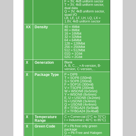
F = 3V, 4kB uniform sector
T = 3V, 4kB uniform sector,
dual data
Q = 3V, 4kB uniform sector,
quad I/O
LB, LE, LF, LH, LQ, LX =
1.8V, 4kB uniform sector
XX
Density
40 = 4Mbit
80 = 8Mbit
16 = 16Mbit
32 = 32Mbit
64 = 64Mbit
128 = 128Mbit
256 = 256Mbit
512 = 512Mbit
01G = 1Gbit
02G = 2Gbit
X
Generation
Blank
A, B, C,... = A-version, B-
version, C-version,...
X
Package Type
P = DIP8
T = SOP8 (150mil)
S = SOP8 (200mil)
F = SOP16 (300mil)
V = TSOP8 (200mil)
W = WSON8 (6x5mm)
Y = WSON8 (8x6mm)
E, U = USON8 (3x2mm)
N = USON8 (3x4mm)
Q = USON8 (4x4mm)
B = TFBGA24 (5x5ball)
Z = TFBGA24 (6x4ball)
X
Temperature
C = Comercial (0°C to 70°C)
I = Industrial (-40°C to 85°C)
Range
X
Green Code
P = Pb free only green
package
G = Pb Free and Halogen