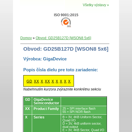
Všetky výstavy »
ISO 9001:2015
Domov
»
Obvod: GD25B127D [WSON8 5x6]
Obvod: GD25B127D [WSON8 5x6]
Výrobca: GigaDevice
Popis čísla dielu pre toto zariadenie:
GD
XX
X
XX
X
X
X
X
X
Nabehnutím kurzora zvýraznite konkrétnu sekciu
Obvody.
GD
GigaDevice
Semiconductor
XX
Product Family
25 = SPI interface flash
55 = SPI NOR flash
X
Series
B = 3V, 4KB Uniform Sector,
Quad I/O
D = 3V, 4kB uniform sector,
dual output
E = 3V, 4KB Sector, Quad I/O