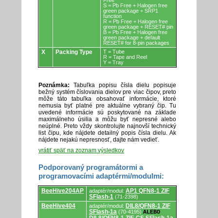
Free
S = Pb Free + Halogen free
green package + SRP1
function
R = Pb Free + Halogen free
green package + RESET# pin
B = Pb Free + Halogen free
green package + default
RESET# for 8-pin packages
X
Packing Type
T = Tube
R = Tape and Reel
Y = Tray
Poznámka:
Tabuľka popisu čísla dielu popisuje
bežný systém číslovania dielov pre viac čipov, preto
môže táto tabuľka obsahovať informácie, ktoré
nemusia byť platné pre aktuálne vybraný čip. Tu
uvedené informácie sú poskytované na základe
maximálneho úsilia a môžu byť nepresné alebo
neúplné. Preto vždy skontrolujte najnovší technický
list čipu, kde nájdete detailný popis čísla dielu. Ak
nájdete nejakú nepresnosť, dajte nám vedieť.
vrátiť späť na zoznam výsledkov
Podporovaný programátormi a
programovacími adaptérmi/modulmi:
Podporovaný
BeeHive204AP
AP1 QFN8-1 ZIF
adaptér/modul:
programátormi
SFlash-1
(71-2398)
a
programovacími
BeeHive404
DIL8/QFN8-1 ZIF
adaptér/modul:
adaptérmi/modulmi.
SFlash-1a
(70-4195)
ALEBO