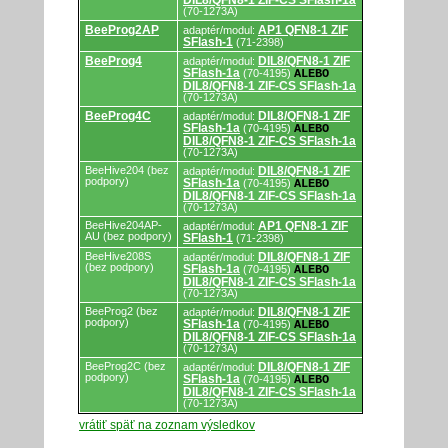
DIL8/QFN8-1 ZIF-CS SFlash-1a
(70-1273A)
BeeProg2AP
AP1 QFN8-1 ZIF
adaptér/modul:
SFlash-1
(71-2398)
BeeProg4
DIL8/QFN8-1 ZIF
adaptér/modul:
SFlash-1a
(70-4195)
ALEBO
DIL8/QFN8-1 ZIF-CS SFlash-1a
(70-1273A)
BeeProg4C
DIL8/QFN8-1 ZIF
adaptér/modul:
SFlash-1a
(70-4195)
ALEBO
DIL8/QFN8-1 ZIF-CS SFlash-1a
(70-1273A)
BeeHive204 (bez
DIL8/QFN8-1 ZIF
adaptér/modul:
podpory)
SFlash-1a
(70-4195)
ALEBO
DIL8/QFN8-1 ZIF-CS SFlash-1a
(70-1273A)
BeeHive204AP-
AP1 QFN8-1 ZIF
adaptér/modul:
AU (bez podpory)
SFlash-1
(71-2398)
BeeHive208S
DIL8/QFN8-1 ZIF
adaptér/modul:
(bez podpory)
SFlash-1a
(70-4195)
ALEBO
DIL8/QFN8-1 ZIF-CS SFlash-1a
(70-1273A)
BeeProg2 (bez
DIL8/QFN8-1 ZIF
adaptér/modul:
podpory)
SFlash-1a
(70-4195)
ALEBO
DIL8/QFN8-1 ZIF-CS SFlash-1a
(70-1273A)
BeeProg2C (bez
DIL8/QFN8-1 ZIF
adaptér/modul:
podpory)
SFlash-1a
(70-4195)
ALEBO
DIL8/QFN8-1 ZIF-CS SFlash-1a
(70-1273A)
vrátiť späť na zoznam výsledkov