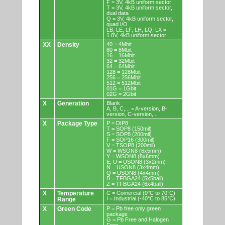
F = 3V, 4kB uniform sector
T = 3V, 4kB uniform sector,
dual data
Q = 3V, 4kB uniform sector,
quad I/O
LB, LE, LF, LH, LQ, LX =
1.8V, 4kB uniform sector
XX
Density
40 = 4Mbit
80 = 8Mbit
16 = 16Mbit
32 = 32Mbit
64 = 64Mbit
128 = 128Mbit
256 = 256Mbit
512 = 512Mbit
01G = 1Gbit
02G = 2Gbit
X
Generation
Blank
A, B, C,... = A-version, B-
version, C-version,...
X
Package Type
P = DIP8
T = SOP8 (150mil)
S = SOP8 (200mil)
F = SOP16 (300mil)
V = TSOP8 (200mil)
W = WSON8 (6x5mm)
Y = WSON8 (8x6mm)
E, U = USON8 (3x2mm)
N = USON8 (3x4mm)
Q = USON8 (4x4mm)
B = TFBGA24 (5x5ball)
Z = TFBGA24 (6x4ball)
X
Temperature
C = Comercial (0°C to 70°C)
I = Industrial (-40°C to 85°C)
Range
X
Green Code
P = Pb free only green
package
G = Pb Free and Halogen