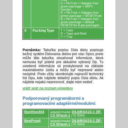
Free
S = Pb Free + Halogen free
green package + SRP1
function
R = Pb Free + Halogen free
green package + RESET# pin
B = Pb Free + Halogen free
green package + default
RESET# for 8-pin packages
X
Packing Type
T = Tube
R = Tape and Reel
Y = Tray
Poznámka:
Tabuľka popisu čísla dielu popisuje
bežný systém číslovania dielov pre viac čipov, preto
môže táto tabuľka obsahovať informácie, ktoré
nemusia byť platné pre aktuálne vybraný čip. Tu
uvedené informácie sú poskytované na základe
maximálneho úsilia a môžu byť nepresné alebo
neúplné. Preto vždy skontrolujte najnovší technický
list čipu, kde nájdete detailný popis čísla dielu. Ak
nájdete nejakú nepresnosť, dajte nám vedieť.
vrátiť späť na zoznam výsledkov
Podporovaný programátormi a
programovacími adaptérmi/modulmi:
Podporovaný
BeeHive404
DIL8/BGA24-1 ZIF-
adaptér/modul:
programátormi
CS SFlash-1
(70-3094)
a
programovacími
BeeProg4
DIL8/BGA24-1 ZIF-
adaptér/modul:
adaptérmi/modulmi.
CS SFlash-1
(70-3094)