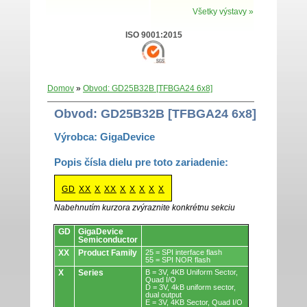
Všetky výstavy »
ISO 9001:2015
Domov
»
Obvod: GD25B32B [TFBGA24 6x8]
Obvod: GD25B32B [TFBGA24 6x8]
Výrobca: GigaDevice
Popis čísla dielu pre toto zariadenie:
GD
XX
X
XX
X
X
X
X
X
Nabehnutím kurzora zvýraznite konkrétnu sekciu
Obvody.
GD
GigaDevice
Semiconductor
XX
Product Family
25 = SPI interface flash
55 = SPI NOR flash
X
Series
B = 3V, 4KB Uniform Sector,
Quad I/O
D = 3V, 4kB uniform sector,
dual output
E = 3V, 4KB Sector, Quad I/O