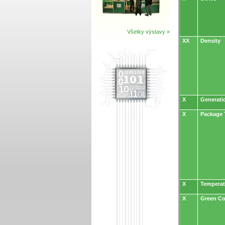
Všetky výstavy »
XX
Density
X
Generati
X
Package 
X
Temperat
X
Green C