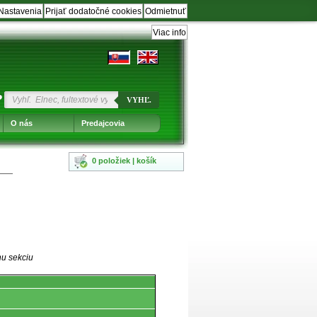
Nastavenia
Prijať dodatočné cookies
Odmietnuť
Viac info
?
VYHĽ.
O nás
Predajcovia
0 položiek | košík
nu sekciu