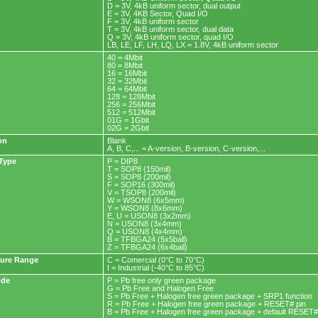
D = 3V, 4kB uniform sector, dual output
E = 3V, 4KB Sector, Quad I/O
F = 3V, 4kB uniform sector
T = 3V, 4kB uniform sector, dual data
Q = 3V, 4kB uniform sector, quad I/O
LB, LE, LF, LH, LQ, LX = 1.8V, 4kB uniform sector
40 = 4Mbit
80 = 8Mbit
16 = 16Mbit
32 = 32Mbit
64 = 64Mbit
128 = 128Mbit
256 = 256Mbit
512 = 512Mbit
01G = 1Gbit
02G = 2Gbit
on
Blank
A, B, C,... = A-version, B-version, C-version,...
Type
P = DIP8
T = SOP8 (150mil)
S = SOP8 (200mil)
F = SOP16 (300mil)
V = TSOP8 (200mil)
W = WSON8 (6x5mm)
Y = WSON8 (8x6mm)
E, U = USON8 (3x2mm)
N = USON8 (3x4mm)
Q = USON8 (4x4mm)
B = TFBGA24 (5x5ball)
Z = TFBGA24 (6x4ball)
ure Range
C = Comercial (0°C to 70°C)
I = Industrial (-40°C to 85°C)
ode
P = Pb free only green package
G = Pb Free and Halogen Free
S = Pb Free + Halogen free green package + SRP1 function
R = Pb Free + Halogen free green package + RESET# pin
B = Pb Free + Halogen free green package + default RESET#