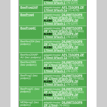
ALEBO
170mil SFlash-1
(70-1277)
BeeProg2AP
AP1 TSSOP8 ZIF
adaptér/modul:
170mil SFlash-1a
(71-4175)
BeeProg4
DIL8W/TSSOP8
adaptér/modul:
ZIF 170mil SFlash-1b
(70-5611)
DIL8W/TSSOP8 ZIF
ALEBO
170mil SFlash-1
(70-1277)
BeeProg4C
DIL8W/TSSOP8
adaptér/modul:
ZIF 170mil SFlash-1b
(70-5611)
DIL8W/TSSOP8 ZIF
ALEBO
170mil SFlash-1
(70-1277)
BeeHive204 (bez
DIL8W/TSSOP8
adaptér/modul:
podpory)
ZIF 170mil SFlash-1b
(70-5611)
DIL8W/TSSOP8 ZIF
ALEBO
170mil SFlash-1
(70-1277)
BeeHive204AP-
AP1 TSSOP8 ZIF
adaptér/modul:
AU (bez podpory)
170mil SFlash-1a
(71-4175)
BeeHive208S
DIL8W/TSSOP8
adaptér/modul:
(bez podpory)
ZIF 170mil SFlash-1b
(70-5611)
DIL8W/TSSOP8 ZIF
ALEBO
170mil SFlash-1
(70-1277)
BeeProg2 (bez
DIL8W/TSSOP8
adaptér/modul:
podpory)
ZIF 170mil SFlash-1b
(70-5611)
DIL8W/TSSOP8 ZIF
ALEBO
170mil SFlash-1
(70-1277)
BeeProg2C (bez
DIL8W/TSSOP8
adaptér/modul:
podpory)
ZIF 170mil SFlash-1b
(70-5611)
DIL8W/TSSOP8 ZIF
ALEBO
170mil SFlash-1
(70-1277)
MEMprog2 (bez
DIL8W/TSSOP8
adaptér/modul:
podpory)
ZIF 170mil
(70-0911)