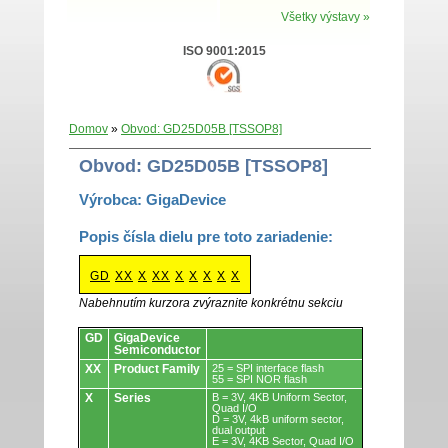
Všetky výstavy »
ISO 9001:2015
Domov
»
Obvod: GD25D05B [TSSOP8]
Obvod: GD25D05B [TSSOP8]
Výrobca: GigaDevice
Popis čísla dielu pre toto zariadenie:
GD
XX
X
XX
X
X
X
X
X
Nabehnutím kurzora zvýraznite konkrétnu sekciu
Obvody.
GD
GigaDevice
Semiconductor
XX
Product Family
25 = SPI interface flash
55 = SPI NOR flash
X
Series
B = 3V, 4KB Uniform Sector,
Quad I/O
D = 3V, 4kB uniform sector,
dual output
E = 3V, 4KB Sector, Quad I/O