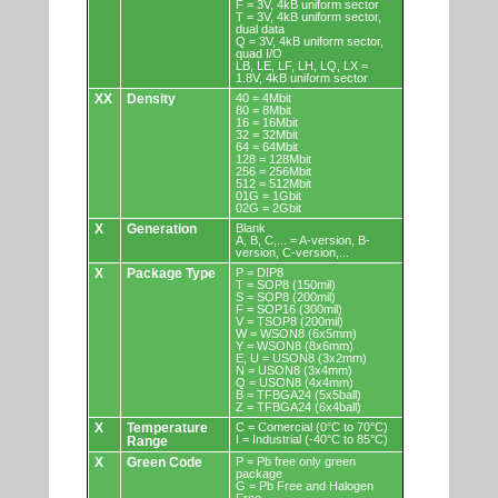
F = 3V, 4kB uniform sector
T = 3V, 4kB uniform sector,
dual data
Q = 3V, 4kB uniform sector,
quad I/O
LB, LE, LF, LH, LQ, LX =
1.8V, 4kB uniform sector
XX
Density
40 = 4Mbit
80 = 8Mbit
16 = 16Mbit
32 = 32Mbit
64 = 64Mbit
128 = 128Mbit
256 = 256Mbit
512 = 512Mbit
01G = 1Gbit
02G = 2Gbit
X
Generation
Blank
A, B, C,... = A-version, B-
version, C-version,...
X
Package Type
P = DIP8
T = SOP8 (150mil)
S = SOP8 (200mil)
F = SOP16 (300mil)
V = TSOP8 (200mil)
W = WSON8 (6x5mm)
Y = WSON8 (8x6mm)
E, U = USON8 (3x2mm)
N = USON8 (3x4mm)
Q = USON8 (4x4mm)
B = TFBGA24 (5x5ball)
Z = TFBGA24 (6x4ball)
X
Temperature
C = Comercial (0°C to 70°C)
I = Industrial (-40°C to 85°C)
Range
X
Green Code
P = Pb free only green
package
G = Pb Free and Halogen