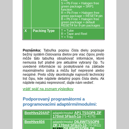
Free
S = Pb Free + Halogen free
green package + SRP1
function
R = Pb Free + Halogen free
green package + RESET# pin
B = Pb Free + Halogen free
green package + default
RESET# for 8-pin packages
X
Packing Type
T = Tube
R = Tape and Reel
Y = Tray
Poznámka:
Tabuľka popisu čísla dielu popisuje
bežný systém číslovania dielov pre viac čipov, preto
môže táto tabuľka obsahovať informácie, ktoré
nemusia byť platné pre aktuálne vybraný čip. Tu
uvedené informácie sú poskytované na základe
maximálneho úsilia a môžu byť nepresné alebo
neúplné. Preto vždy skontrolujte najnovší technický
list čipu, kde nájdete detailný popis čísla dielu. Ak
nájdete nejakú nepresnosť, dajte nám vedieť.
vrátiť späť na zoznam výsledkov
Podporovaný programátormi a
programovacími adaptérmi/modulmi:
Podporovaný
BeeHive204AP
AP1 TSSOP8 ZIF
adaptér/modul:
programátormi
170mil SFlash-1a
(71-4175)
a
programovacími
BeeHive404
DIL8W/TSSOP8
adaptér/modul:
adaptérmi/modulmi.
ZIF 170mil SFlash-1b
(70-5611)
DIL8W/TSSOP8 ZIF