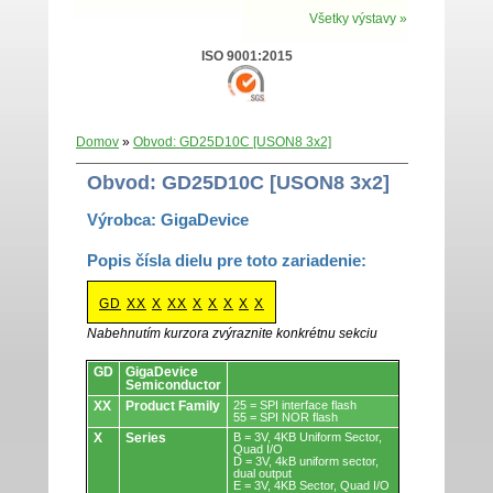
Všetky výstavy »
ISO 9001:2015
Domov
»
Obvod: GD25D10C [USON8 3x2]
Obvod: GD25D10C [USON8 3x2]
Výrobca: GigaDevice
Popis čísla dielu pre toto zariadenie:
GD
XX
X
XX
X
X
X
X
X
Nabehnutím kurzora zvýraznite konkrétnu sekciu
Obvody.
GD
GigaDevice
Semiconductor
XX
Product Family
25 = SPI interface flash
55 = SPI NOR flash
X
Series
B = 3V, 4KB Uniform Sector,
Quad I/O
D = 3V, 4kB uniform sector,
dual output
E = 3V, 4KB Sector, Quad I/O