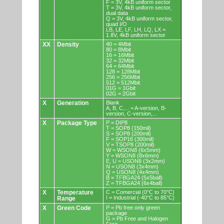
F = 3V, 4kB uniform sector
T = 3V, 4kB uniform sector,
dual data
Q = 3V, 4kB uniform sector,
quad I/O
LB, LE, LF, LH, LQ, LX =
1.8V, 4kB uniform sector
XX
Density
40 = 4Mbit
80 = 8Mbit
16 = 16Mbit
32 = 32Mbit
64 = 64Mbit
128 = 128Mbit
256 = 256Mbit
512 = 512Mbit
01G = 1Gbit
02G = 2Gbit
X
Generation
Blank
A, B, C,... = A-version, B-
version, C-version,...
X
Package Type
P = DIP8
T = SOP8 (150mil)
S = SOP8 (200mil)
F = SOP16 (300mil)
V = TSOP8 (200mil)
W = WSON8 (6x5mm)
Y = WSON8 (8x6mm)
E, U = USON8 (3x2mm)
N = USON8 (3x4mm)
Q = USON8 (4x4mm)
B = TFBGA24 (5x5ball)
Z = TFBGA24 (6x4ball)
X
Temperature
C = Comercial (0°C to 70°C)
I = Industrial (-40°C to 85°C)
Range
X
Green Code
P = Pb free only green
package
G = Pb Free and Halogen