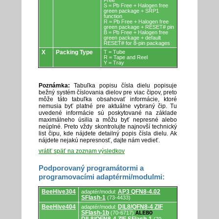
Free
S = Pb Free + Halogen free
green package + SRP1
function
R = Pb Free + Halogen free
green package + RESET# pin
B = Pb Free + Halogen free
green package + default
RESET# for 8-pin packages
X
Packing Type
T = Tube
R = Tape and Reel
Y = Tray
Poznámka:
Tabuľka popisu čísla dielu popisuje
bežný systém číslovania dielov pre viac čipov, preto
môže táto tabuľka obsahovať informácie, ktoré
nemusia byť platné pre aktuálne vybraný čip. Tu
uvedené informácie sú poskytované na základe
maximálneho úsilia a môžu byť nepresné alebo
neúplné. Preto vždy skontrolujte najnovší technický
list čipu, kde nájdete detailný popis čísla dielu. Ak
nájdete nejakú nepresnosť, dajte nám vedieť.
vrátiť späť na zoznam výsledkov
Podporovaný programátormi a
programovacími adaptérmi/modulmi:
Podporovaný
BeeHive304
AP3 QFN8-4.02
adaptér/modul:
programátormi
SFlash-1
(73-4433)
a
programovacími
BeeHive404
DIL8/QFN8-4 ZIF
adaptér/modul:
adaptérmi/modulmi.
SFlash-1b
(70-6717)
ALEBO