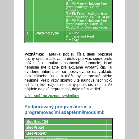
Free
S = Pb Free + Halogen free
green package + SRP1
function
R = Pb Free + Halogen free
green package + RESET# pin
B = Pb Free + Halogen free
green package + default
RESET# for 8-pin packages
X
Packing Type
T = Tube
R = Tape and Reel
Y = Tray
Poznámka:
Tabuľka popisu čísla dielu popisuje
bežný systém číslovania dielov pre viac čipov, preto
môže táto tabuľka obsahovať informácie, ktoré
nemusia byť platné pre aktuálne vybraný čip. Tu
uvedené informácie sú poskytované na základe
maximálneho úsilia a môžu byť nepresné alebo
neúplné. Preto vždy skontrolujte najnovší technický
list čipu, kde nájdete detailný popis čísla dielu. Ak
nájdete nejakú nepresnosť, dajte nám vedieť.
vrátiť späť na zoznam výsledkov
Podporovaný programátormi a
programovacími adaptérmi/modulmi:
Podporovaný
BeeHive404
programátormi
a
BeeProg4
programovacími
BeeProg4C
adaptérmi/modulmi.