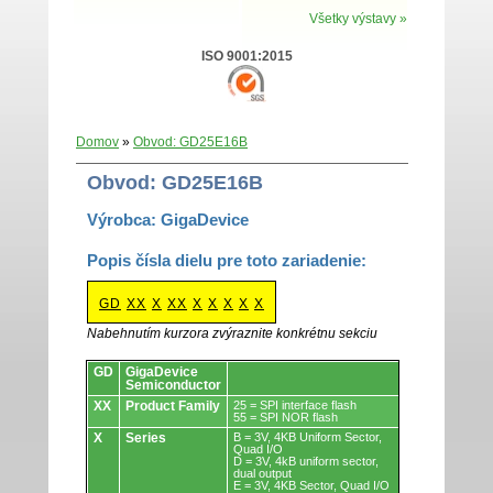
Všetky výstavy »
ISO 9001:2015
Domov
»
Obvod: GD25E16B
Obvod: GD25E16B
Výrobca: GigaDevice
Popis čísla dielu pre toto zariadenie:
GD
XX
X
XX
X
X
X
X
X
Nabehnutím kurzora zvýraznite konkrétnu sekciu
Obvody.
GD
GigaDevice
Semiconductor
XX
Product Family
25 = SPI interface flash
55 = SPI NOR flash
X
Series
B = 3V, 4KB Uniform Sector,
Quad I/O
D = 3V, 4kB uniform sector,
dual output
E = 3V, 4KB Sector, Quad I/O