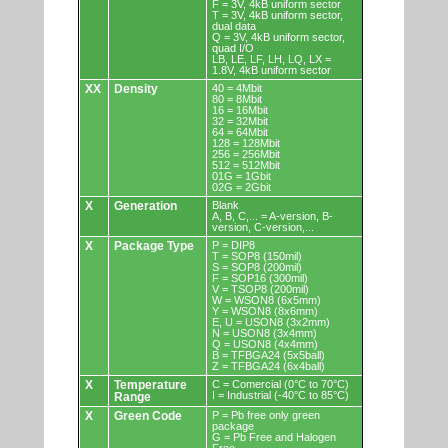
F = 3V, 4kB uniform sector
T = 3V, 4kB uniform sector,
dual data
Q = 3V, 4kB uniform sector,
quad I/O
LB, LE, LF, LH, LQ, LX =
1.8V, 4kB uniform sector
XX
Density
40 = 4Mbit
80 = 8Mbit
16 = 16Mbit
32 = 32Mbit
64 = 64Mbit
128 = 128Mbit
256 = 256Mbit
512 = 512Mbit
01G = 1Gbit
02G = 2Gbit
X
Generation
Blank
A, B, C,... = A-version, B-
version, C-version,...
X
Package Type
P = DIP8
T = SOP8 (150mil)
S = SOP8 (200mil)
F = SOP16 (300mil)
V = TSOP8 (200mil)
W = WSON8 (6x5mm)
Y = WSON8 (8x6mm)
E, U = USON8 (3x2mm)
N = USON8 (3x4mm)
Q = USON8 (4x4mm)
B = TFBGA24 (5x5ball)
Z = TFBGA24 (6x4ball)
X
Temperature
C = Comercial (0°C to 70°C)
I = Industrial (-40°C to 85°C)
Range
X
Green Code
P = Pb free only green
package
G = Pb Free and Halogen