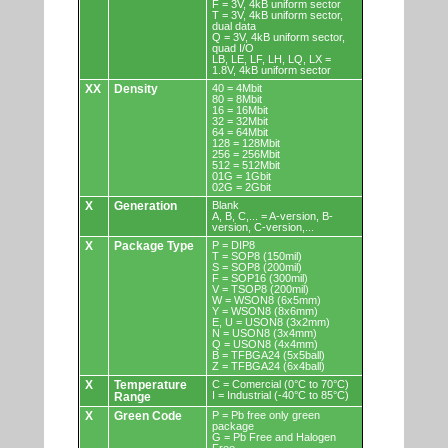
F = 3V, 4kB uniform sector
T = 3V, 4kB uniform sector,
dual data
Q = 3V, 4kB uniform sector,
quad I/O
LB, LE, LF, LH, LQ, LX =
1.8V, 4kB uniform sector
XX
Density
40 = 4Mbit
80 = 8Mbit
16 = 16Mbit
32 = 32Mbit
64 = 64Mbit
128 = 128Mbit
256 = 256Mbit
512 = 512Mbit
01G = 1Gbit
02G = 2Gbit
X
Generation
Blank
A, B, C,... = A-version, B-
version, C-version,...
X
Package Type
P = DIP8
T = SOP8 (150mil)
S = SOP8 (200mil)
F = SOP16 (300mil)
V = TSOP8 (200mil)
W = WSON8 (6x5mm)
Y = WSON8 (8x6mm)
E, U = USON8 (3x2mm)
N = USON8 (3x4mm)
Q = USON8 (4x4mm)
B = TFBGA24 (5x5ball)
Z = TFBGA24 (6x4ball)
X
Temperature
C = Comercial (0°C to 70°C)
I = Industrial (-40°C to 85°C)
Range
X
Green Code
P = Pb free only green
package
G = Pb Free and Halogen