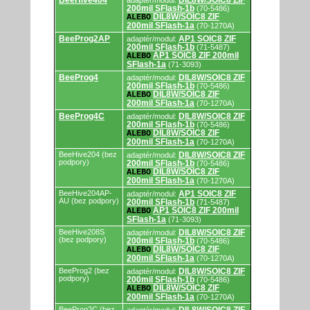
BeeHive404
DIL8W/SOIC8 ZIF
adaptér/modul:
200mil SFlash-1b
(70-5486)
DIL8W/SOIC8 ZIF
ALEBO
200mil SFlash-1a
(70-1270A)
BeeProg2AP
AP1 SOIC8 ZIF
adaptér/modul:
200mil SFlash-1b
(71-5487)
AP1 SOIC8 ZIF 200mil
ALEBO
SFlash-1a
(71-3093)
BeeProg4
DIL8W/SOIC8 ZIF
adaptér/modul:
200mil SFlash-1b
(70-5486)
DIL8W/SOIC8 ZIF
ALEBO
200mil SFlash-1a
(70-1270A)
BeeProg4C
DIL8W/SOIC8 ZIF
adaptér/modul:
200mil SFlash-1b
(70-5486)
DIL8W/SOIC8 ZIF
ALEBO
200mil SFlash-1a
(70-1270A)
BeeHive204 (bez
DIL8W/SOIC8 ZIF
adaptér/modul:
podpory)
200mil SFlash-1b
(70-5486)
DIL8W/SOIC8 ZIF
ALEBO
200mil SFlash-1a
(70-1270A)
BeeHive204AP-
AP1 SOIC8 ZIF
adaptér/modul:
AU (bez podpory)
200mil SFlash-1b
(71-5487)
AP1 SOIC8 ZIF 200mil
ALEBO
SFlash-1a
(71-3093)
BeeHive208S
DIL8W/SOIC8 ZIF
adaptér/modul:
(bez podpory)
200mil SFlash-1b
(70-5486)
DIL8W/SOIC8 ZIF
ALEBO
200mil SFlash-1a
(70-1270A)
BeeProg2 (bez
DIL8W/SOIC8 ZIF
adaptér/modul:
podpory)
200mil SFlash-1b
(70-5486)
DIL8W/SOIC8 ZIF
ALEBO
200mil SFlash-1a
(70-1270A)
BeeProg2C (bez