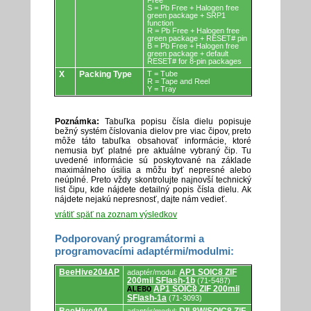
Free
S = Pb Free + Halogen free
green package + SRP1
function
R = Pb Free + Halogen free
green package + RESET# pin
B = Pb Free + Halogen free
green package + default
RESET# for 8-pin packages
X
Packing Type
T = Tube
R = Tape and Reel
Y = Tray
Poznámka:
Tabuľka popisu čísla dielu popisuje
bežný systém číslovania dielov pre viac čipov, preto
môže táto tabuľka obsahovať informácie, ktoré
nemusia byť platné pre aktuálne vybraný čip. Tu
uvedené informácie sú poskytované na základe
maximálneho úsilia a môžu byť nepresné alebo
neúplné. Preto vždy skontrolujte najnovší technický
list čipu, kde nájdete detailný popis čísla dielu. Ak
nájdete nejakú nepresnosť, dajte nám vedieť.
vrátiť späť na zoznam výsledkov
Podporovaný programátormi a
programovacími adaptérmi/modulmi:
Podporovaný
BeeHive204AP
AP1 SOIC8 ZIF
adaptér/modul:
programátormi
200mil SFlash-1b
(71-5487)
a
AP1 SOIC8 ZIF 200mil
ALEBO
programovacími
SFlash-1a
(71-3093)
adaptérmi/modulmi.