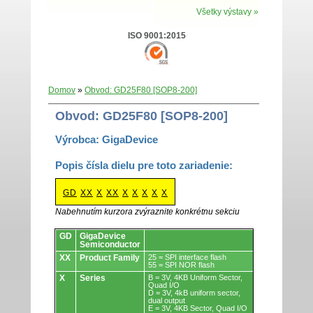
Všetky výstavy »
ISO 9001:2015
Domov
»
Obvod: GD25F80 [SOP8-200]
Obvod: GD25F80 [SOP8-200]
Výrobca: GigaDevice
Popis čísla dielu pre toto zariadenie:
GD
XX
X
XX
X
X
X
X
X
Nabehnutím kurzora zvýraznite konkrétnu sekciu
Obvody.
GD
GigaDevice
Semiconductor
XX
Product Family
25 = SPI interface flash
55 = SPI NOR flash
X
Series
B = 3V, 4KB Uniform Sector,
Quad I/O
D = 3V, 4kB uniform sector,
dual output
E = 3V, 4KB Sector, Quad I/O