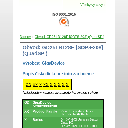
Všetky výstavy »
ISO 9001:2015
Domov
»
Obvod: GD25LB128E [SOP8-208] (QuadSPI)
Obvod: GD25LB128E [SOP8-208]
(QuadSPI)
Výrobca: GigaDevice
Popis čísla dielu pre toto zariadenie:
GD
XX
X
XX
X
X
X
X
X
Nabehnutím kurzora zvýraznite konkrétnu sekciu
Obvody.
GD
GigaDevice
Semiconductor
XX
Product Family
25 = SPI interface flash
55 = SPI NOR flash
X
Series
B = 3V, 4KB Uniform Sector,
Quad I/O
D = 3V, 4kB uniform sector,