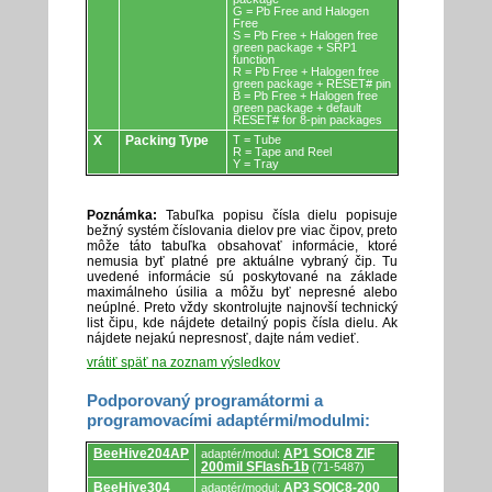
G = Pb Free and Halogen
Free
S = Pb Free + Halogen free
green package + SRP1
function
R = Pb Free + Halogen free
green package + RESET# pin
B = Pb Free + Halogen free
green package + default
RESET# for 8-pin packages
X
Packing Type
T = Tube
R = Tape and Reel
Y = Tray
Poznámka:
Tabuľka popisu čísla dielu popisuje
bežný systém číslovania dielov pre viac čipov, preto
môže táto tabuľka obsahovať informácie, ktoré
nemusia byť platné pre aktuálne vybraný čip. Tu
uvedené informácie sú poskytované na základe
maximálneho úsilia a môžu byť nepresné alebo
neúplné. Preto vždy skontrolujte najnovší technický
list čipu, kde nájdete detailný popis čísla dielu. Ak
nájdete nejakú nepresnosť, dajte nám vedieť.
vrátiť späť na zoznam výsledkov
Podporovaný programátormi a
programovacími adaptérmi/modulmi:
Podporovaný
BeeHive204AP
AP1 SOIC8 ZIF
adaptér/modul:
programátormi
200mil SFlash-1b
(71-5487)
a
programovacími
BeeHive304
AP3 SOIC8-200
adaptér/modul: