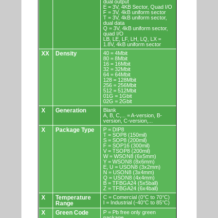
dual output
E = 3V, 4KB Sector, Quad I/O
F = 3V, 4kB uniform sector
T = 3V, 4kB uniform sector,
dual data
Q = 3V, 4kB uniform sector,
quad I/O
LB, LE, LF, LH, LQ, LX =
1.8V, 4kB uniform sector
XX
Density
40 = 4Mbit
80 = 8Mbit
16 = 16Mbit
32 = 32Mbit
64 = 64Mbit
128 = 128Mbit
256 = 256Mbit
512 = 512Mbit
01G = 1Gbit
02G = 2Gbit
X
Generation
Blank
A, B, C,... = A-version, B-
version, C-version,...
X
Package Type
P = DIP8
T = SOP8 (150mil)
S = SOP8 (200mil)
F = SOP16 (300mil)
V = TSOP8 (200mil)
W = WSON8 (6x5mm)
Y = WSON8 (8x6mm)
E, U = USON8 (3x2mm)
N = USON8 (3x4mm)
Q = USON8 (4x4mm)
B = TFBGA24 (5x5ball)
Z = TFBGA24 (6x4ball)
X
Temperature
C = Comercial (0°C to 70°C)
I = Industrial (-40°C to 85°C)
Range
X
Green Code
P = Pb free only green
package