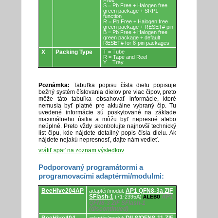
Free
S = Pb Free + Halogen free
green package + SRP1
function
R = Pb Free + Halogen free
green package + RESET# pin
B = Pb Free + Halogen free
green package + default
RESET# for 8-pin packages
X
Packing Type
T = Tube
R = Tape and Reel
Y = Tray
Poznámka:
Tabuľka popisu čísla dielu popisuje
bežný systém číslovania dielov pre viac čipov, preto
môže táto tabuľka obsahovať informácie, ktoré
nemusia byť platné pre aktuálne vybraný čip. Tu
uvedené informácie sú poskytované na základe
maximálneho úsilia a môžu byť nepresné alebo
neúplné. Preto vždy skontrolujte najnovší technický
list čipu, kde nájdete detailný popis čísla dielu. Ak
nájdete nejakú nepresnosť, dajte nám vedieť.
vrátiť späť na zoznam výsledkov
Podporovaný programátormi a
programovacími adaptérmi/modulmi:
Podporovaný
BeeHive204AP
AP1 QFN8-3a ZIF
adaptér/modul:
programátormi
SFlash-1
AP1
(71-2395A)
ALEBO
a
QFN8-3 ZIF SFlash-1
programovacími
(discontinued)
adaptérmi/modulmi.