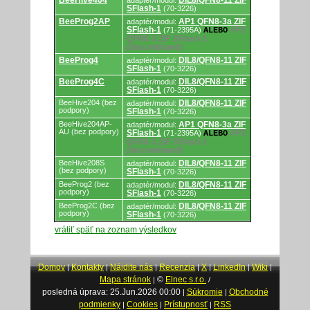
BeeHive404
DIL8/QFN8-11 ZIF
adaptér/modul:
SFlash-1
(70-3226)
BeeProg2AP
AP1 QFN8-3a ZIF
adaptér/modul:
SFlash-1
AP1
(71-2395A)
ALEBO
QFN8-3 ZIF SFlash-1
(discontinued)
BeeProg4
DIL8/QFN8-11 ZIF
adaptér/modul:
SFlash-1
(70-3226)
BeeProg4C
DIL8/QFN8-11 ZIF
adaptér/modul:
SFlash-1
(70-3226)
BeeHive204 (bez
DIL8/QFN8-11 ZIF
adaptér/modul:
podpory)
SFlash-1
(70-3226)
BeeHive204AP-
AP1 QFN8-3a ZIF
adaptér/modul:
AU (bez podpory)
SFlash-1
AP1
(71-2395A)
ALEBO
QFN8-3 ZIF SFlash-1
(discontinued)
BeeHive208S
DIL8/QFN8-11 ZIF
adaptér/modul:
(bez podpory)
SFlash-1
(70-3226)
BeeProg2 (bez
DIL8/QFN8-11 ZIF
adaptér/modul:
podpory)
SFlash-1
(70-3226)
BeeProg2C (bez
DIL8/QFN8-11 ZIF
adaptér/modul:
podpory)
SFlash-1
(70-3226)
vrátiť späť na zoznam výsledkov
Domov
Kontakty
Nájdite nás
Recenzia
X
LinkedIn
Wiki
|
|
|
|
|
|
|
Mapa stránok
©
Elnec s.r.o.
|
/
posledná úprava: 25.Jun.2026 00:00
Súkromie
Obchodné
|
|
podmienky
Cookies
Prístupnosť
RSS
|
|
|