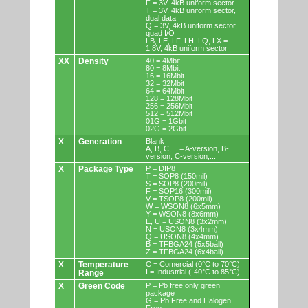
F = 3V, 4kB uniform sector
T = 3V, 4kB uniform sector,
dual data
Q = 3V, 4kB uniform sector,
quad I/O
LB, LE, LF, LH, LQ, LX =
1.8V, 4kB uniform sector
XX
Density
40 = 4Mbit
80 = 8Mbit
16 = 16Mbit
32 = 32Mbit
64 = 64Mbit
128 = 128Mbit
256 = 256Mbit
512 = 512Mbit
01G = 1Gbit
02G = 2Gbit
X
Generation
Blank
A, B, C,... = A-version, B-
version, C-version,...
X
Package Type
P = DIP8
T = SOP8 (150mil)
S = SOP8 (200mil)
F = SOP16 (300mil)
V = TSOP8 (200mil)
W = WSON8 (6x5mm)
Y = WSON8 (8x6mm)
E, U = USON8 (3x2mm)
N = USON8 (3x4mm)
Q = USON8 (4x4mm)
B = TFBGA24 (5x5ball)
Z = TFBGA24 (6x4ball)
X
Temperature
C = Comercial (0°C to 70°C)
I = Industrial (-40°C to 85°C)
Range
X
Green Code
P = Pb free only green
package
G = Pb Free and Halogen