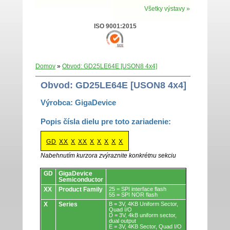
Všetky výstavy »
ISO 9001:2015
Domov
»
Obvod: GD25LE64E [USON8 4x4]
Obvod: GD25LE64E [USON8 4x4]
Výrobca: GigaDevice
Popis čísla dielu pre toto zariadenie:
GD
XX
X
XX
X
X
X
X
X
Nabehnutím kurzora zvýraznite konkrétnu sekciu
Obvody.
GD
GigaDevice
Semiconductor
XX
Product Family
25 = SPI interface flash
55 = SPI NOR flash
X
Series
B = 3V, 4KB Uniform Sector,
Quad I/O
D = 3V, 4kB uniform sector,
dual output
E = 3V, 4KB Sector, Quad I/O