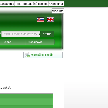
Nastavenia
Prijať dodatočné cookies
Odmietnuť
Viac info
?
VYHĽ.
O nás
Predajcovia
0 položiek | košík
nu sekciu