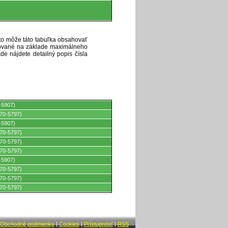
eto môže táto tabuľka obsahovať
ytované na základe maximálneho
de nájdete detailný popis čísla
-5907)
70-5797)
-5907)
70-5797)
70-5797)
70-5797)
-5907)
70-5797)
70-5797)
70-5797)
Obchodné podmienky
|
Cookies
|
Prístupnosť
|
RSS