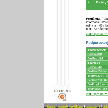
X
Packing 
Poznámka:
Tabu
informácie, kto
úsilia a môžu by
dielu. Ak nájdet
vrátiť späť na z
Podporovaný
Podporovaný
BeeHive204AP
programátormi
BeeHive404
a
programovacími
BeeProg2AP
adaptérmi/modul
BeeProg4
BeeProg4C
BeeHive204 (bez
BeeHive204AP-AU
BeeHive208S (be
BeeProg2 (bez p
BeeProg2C (bez 
ISO 9001:2015
vrátiť späť na z
Domov
|
Kontakty
|
Nájdite nás
|
Recenzia
|
X
|
Link