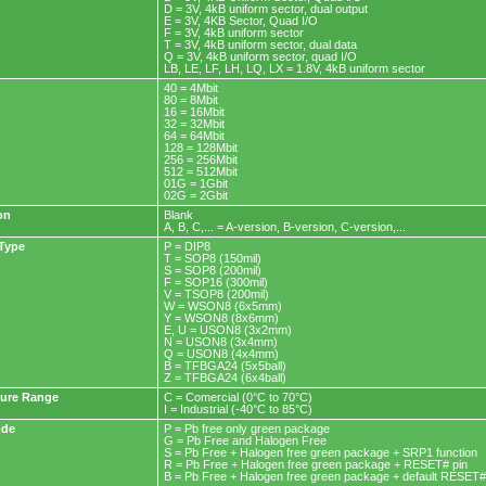
D = 3V, 4kB uniform sector, dual output
E = 3V, 4KB Sector, Quad I/O
F = 3V, 4kB uniform sector
T = 3V, 4kB uniform sector, dual data
Q = 3V, 4kB uniform sector, quad I/O
LB, LE, LF, LH, LQ, LX = 1.8V, 4kB uniform sector
40 = 4Mbit
80 = 8Mbit
16 = 16Mbit
32 = 32Mbit
64 = 64Mbit
128 = 128Mbit
256 = 256Mbit
512 = 512Mbit
01G = 1Gbit
02G = 2Gbit
on
Blank
A, B, C,... = A-version, B-version, C-version,...
Type
P = DIP8
T = SOP8 (150mil)
S = SOP8 (200mil)
F = SOP16 (300mil)
V = TSOP8 (200mil)
W = WSON8 (6x5mm)
Y = WSON8 (8x6mm)
E, U = USON8 (3x2mm)
N = USON8 (3x4mm)
Q = USON8 (4x4mm)
B = TFBGA24 (5x5ball)
Z = TFBGA24 (6x4ball)
ure Range
C = Comercial (0°C to 70°C)
I = Industrial (-40°C to 85°C)
ode
P = Pb free only green package
G = Pb Free and Halogen Free
S = Pb Free + Halogen free green package + SRP1 function
R = Pb Free + Halogen free green package + RESET# pin
B = Pb Free + Halogen free green package + default RESET#