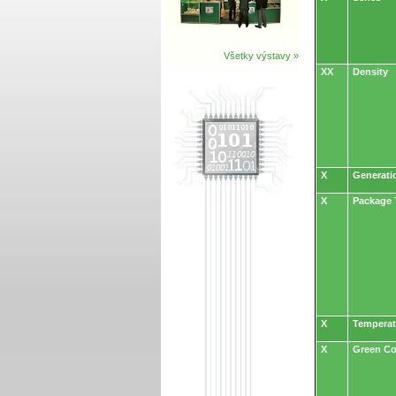
Všetky výstavy »
XX
Density
X
Generati
X
Package 
X
Temperat
X
Green C