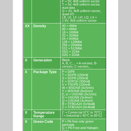
F = 3V, 4kB uniform sector
T = 3V, 4kB uniform sector,
dual data
Q = 3V, 4kB uniform sector,
quad I/O
LB, LE, LF, LH, LQ, LX =
1.8V, 4kB uniform sector
XX
Density
40 = 4Mbit
80 = 8Mbit
16 = 16Mbit
32 = 32Mbit
64 = 64Mbit
128 = 128Mbit
256 = 256Mbit
512 = 512Mbit
01G = 1Gbit
02G = 2Gbit
X
Generation
Blank
A, B, C,... = A-version, B-
version, C-version,...
X
Package Type
P = DIP8
T = SOP8 (150mil)
S = SOP8 (200mil)
F = SOP16 (300mil)
V = TSOP8 (200mil)
W = WSON8 (6x5mm)
Y = WSON8 (8x6mm)
E, U = USON8 (3x2mm)
N = USON8 (3x4mm)
Q = USON8 (4x4mm)
B = TFBGA24 (5x5ball)
Z = TFBGA24 (6x4ball)
X
Temperature
C = Comercial (0°C to 70°C)
I = Industrial (-40°C to 85°C)
Range
X
Green Code
P = Pb free only green
package
G = Pb Free and Halogen