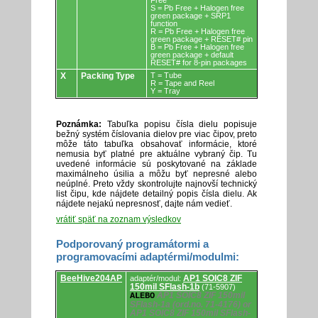
Free
S = Pb Free + Halogen free
green package + SRP1
function
R = Pb Free + Halogen free
green package + RESET# pin
B = Pb Free + Halogen free
green package + default
RESET# for 8-pin packages
X
Packing Type
T = Tube
R = Tape and Reel
Y = Tray
Poznámka:
Tabuľka popisu čísla dielu popisuje
bežný systém číslovania dielov pre viac čipov, preto
môže táto tabuľka obsahovať informácie, ktoré
nemusia byť platné pre aktuálne vybraný čip. Tu
uvedené informácie sú poskytované na základe
maximálneho úsilia a môžu byť nepresné alebo
neúplné. Preto vždy skontrolujte najnovší technický
list čipu, kde nájdete detailný popis čísla dielu. Ak
nájdete nejakú nepresnosť, dajte nám vedieť.
vrátiť späť na zoznam výsledkov
Podporovaný programátormi a
programovacími adaptérmi/modulmi:
Podporovaný
BeeHive204AP
AP1 SOIC8 ZIF
adaptér/modul:
programátormi
150mil SFlash-1b
(71-5907)
a
AP1 SOIC8 ZIF 150mil
ALEBO
programovacími
SFlash-1a (ord.no. 71-4176) or
adaptérmi/modulmi.
AP1 SOIC8 ZIF 150mil SFlash-