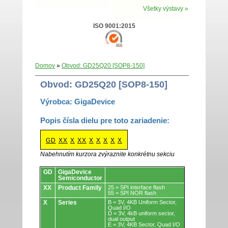
Všetky výstavy »
ISO 9001:2015
Domov
»
Obvod: GD25Q20 [SOP8-150]
Obvod: GD25Q20 [SOP8-150]
Výrobca: GigaDevice
Popis čísla dielu pre toto zariadenie:
GD
XX
X
XX
X
X
X
X
X
Nabehnutím kurzora zvýraznite konkrétnu sekciu
Obvody.
GD
GigaDevice
Semiconductor
XX
Product Family
25 = SPI interface flash
55 = SPI NOR flash
X
Series
B = 3V, 4KB Uniform Sector,
Quad I/O
D = 3V, 4kB uniform sector,
dual output
E = 3V, 4KB Sector, Quad I/O