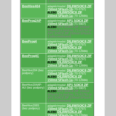
1 (discontinued)
BeeHive404
DIL8W/SOIC8 ZIF
adaptér/modul:
150mil SFlash-1b
(70-5797)
DIL8W/SOIC8 ZIF
ALEBO
150mil SFlash-1a
(70-1268A)
BeeProg2AP
AP1 SOIC8 ZIF
adaptér/modul:
150mil SFlash-1b
(71-5907)
AP1 SOIC8 ZIF 150mil
ALEBO
SFlash-1a (ord.no. 71-4176) or
AP1 SOIC8 ZIF 150mil SFlash-
1 (discontinued)
BeeProg4
DIL8W/SOIC8 ZIF
adaptér/modul:
150mil SFlash-1b
(70-5797)
DIL8W/SOIC8 ZIF
ALEBO
150mil SFlash-1a
(70-1268A)
BeeProg4C
DIL8W/SOIC8 ZIF
adaptér/modul:
150mil SFlash-1b
(70-5797)
DIL8W/SOIC8 ZIF
ALEBO
150mil SFlash-1a
(70-1268A)
BeeHive204 (bez
DIL8W/SOIC8 ZIF
adaptér/modul:
podpory)
150mil SFlash-1b
(70-5797)
DIL8W/SOIC8 ZIF
ALEBO
150mil SFlash-1a
(70-1268A)
BeeHive204AP-
AP1 SOIC8 ZIF
adaptér/modul:
AU (bez podpory)
150mil SFlash-1b
(71-5907)
AP1 SOIC8 ZIF 150mil
ALEBO
SFlash-1a (ord.no. 71-4176) or
AP1 SOIC8 ZIF 150mil SFlash-
1 (discontinued)
BeeHive208S
DIL8W/SOIC8 ZIF
adaptér/modul:
(bez podpory)
150mil SFlash-1b
(70-5797)
DIL8W/SOIC8 ZIF
ALEBO
150mil SFlash-1a
(70-1268A)