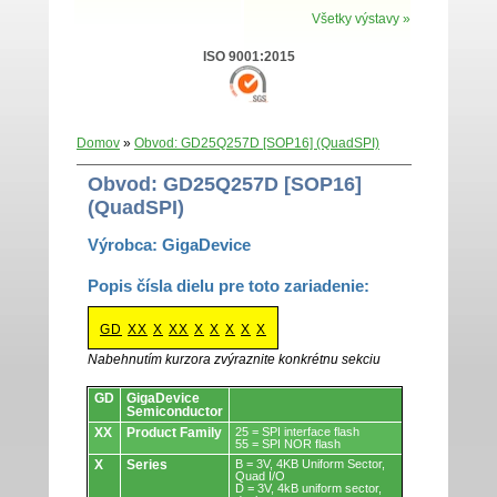
Všetky výstavy »
ISO 9001:2015
Domov
»
Obvod: GD25Q257D [SOP16] (QuadSPI)
Obvod: GD25Q257D [SOP16]
(QuadSPI)
Výrobca: GigaDevice
Popis čísla dielu pre toto zariadenie:
GD
XX
X
XX
X
X
X
X
X
Nabehnutím kurzora zvýraznite konkrétnu sekciu
Obvody.
GD
GigaDevice
Semiconductor
XX
Product Family
25 = SPI interface flash
55 = SPI NOR flash
X
Series
B = 3V, 4KB Uniform Sector,
Quad I/O
D = 3V, 4kB uniform sector,