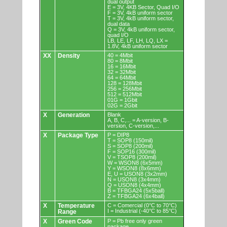
dual output
E = 3V, 4KB Sector, Quad I/O
F = 3V, 4kB uniform sector
T = 3V, 4kB uniform sector,
dual data
Q = 3V, 4kB uniform sector,
quad I/O
LB, LE, LF, LH, LQ, LX =
1.8V, 4kB uniform sector
XX
Density
40 = 4Mbit
80 = 8Mbit
16 = 16Mbit
32 = 32Mbit
64 = 64Mbit
128 = 128Mbit
256 = 256Mbit
512 = 512Mbit
01G = 1Gbit
02G = 2Gbit
X
Generation
Blank
A, B, C,... = A-version, B-
version, C-version,...
X
Package Type
P = DIP8
T = SOP8 (150mil)
S = SOP8 (200mil)
F = SOP16 (300mil)
V = TSOP8 (200mil)
W = WSON8 (6x5mm)
Y = WSON8 (8x6mm)
E, U = USON8 (3x2mm)
N = USON8 (3x4mm)
Q = USON8 (4x4mm)
B = TFBGA24 (5x5ball)
Z = TFBGA24 (6x4ball)
X
Temperature
C = Comercial (0°C to 70°C)
I = Industrial (-40°C to 85°C)
Range
X
Green Code
P = Pb free only green
package