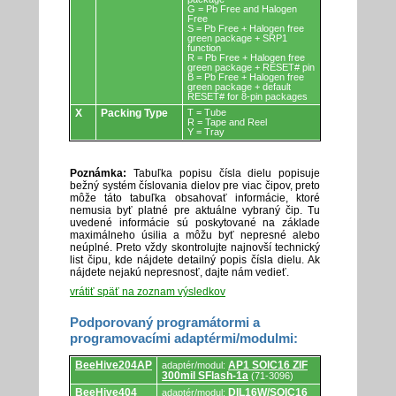
G = Pb Free and Halogen
Free
S = Pb Free + Halogen free
green package + SRP1
function
R = Pb Free + Halogen free
green package + RESET# pin
B = Pb Free + Halogen free
green package + default
RESET# for 8-pin packages
X
Packing Type
T = Tube
R = Tape and Reel
Y = Tray
Poznámka:
Tabuľka popisu čísla dielu popisuje
bežný systém číslovania dielov pre viac čipov, preto
môže táto tabuľka obsahovať informácie, ktoré
nemusia byť platné pre aktuálne vybraný čip. Tu
uvedené informácie sú poskytované na základe
maximálneho úsilia a môžu byť nepresné alebo
neúplné. Preto vždy skontrolujte najnovší technický
list čipu, kde nájdete detailný popis čísla dielu. Ak
nájdete nejakú nepresnosť, dajte nám vedieť.
vrátiť späť na zoznam výsledkov
Podporovaný programátormi a
programovacími adaptérmi/modulmi:
Podporovaný
BeeHive204AP
AP1 SOIC16 ZIF
adaptér/modul:
programátormi
300mil SFlash-1a
(71-3096)
a
programovacími
BeeHive404
DIL16W/SOIC16
adaptér/modul: