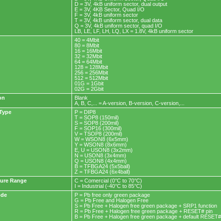
D = 3V, 4kB uniform sector, dual output
E = 3V, 4KB Sector, Quad I/O
F = 3V, 4kB uniform sector
T = 3V, 4kB uniform sector, dual data
Q = 3V, 4kB uniform sector, quad I/O
LB, LE, LF, LH, LQ, LX = 1.8V, 4kB uniform sector
40 = 4Mbit
80 = 8Mbit
16 = 16Mbit
32 = 32Mbit
64 = 64Mbit
128 = 128Mbit
256 = 256Mbit
512 = 512Mbit
01G = 1Gbit
02G = 2Gbit
on
Blank
A, B, C,... = A-version, B-version, C-version,...
Type
P = DIP8
T = SOP8 (150mil)
S = SOP8 (200mil)
F = SOP16 (300mil)
V = TSOP8 (200mil)
W = WSON8 (6x5mm)
Y = WSON8 (8x6mm)
E, U = USON8 (3x2mm)
N = USON8 (3x4mm)
Q = USON8 (4x4mm)
B = TFBGA24 (5x5ball)
Z = TFBGA24 (6x4ball)
ure Range
C = Comercial (0°C to 70°C)
I = Industrial (-40°C to 85°C)
ode
P = Pb free only green package
G = Pb Free and Halogen Free
S = Pb Free + Halogen free green package + SRP1 function
R = Pb Free + Halogen free green package + RESET# pin
B = Pb Free + Halogen free green package + default RESET#