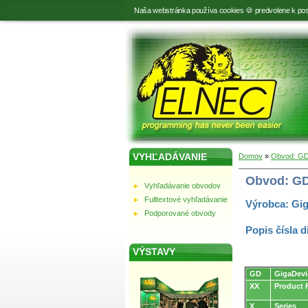
Naša webstránka používa cookies 🍪 predvolene k pos
VYHĽADÁVANIE
Domov
»
Obvod: G
Obvod: G
Vyhľadávanie obvodov
Fulltextové vyhľadávanie
Výrobca: Gi
Podporované obvody
Popis čísla d
VÝSTAVY
Obvody.
GD
GigaDevi
XX
Product 
X
Series