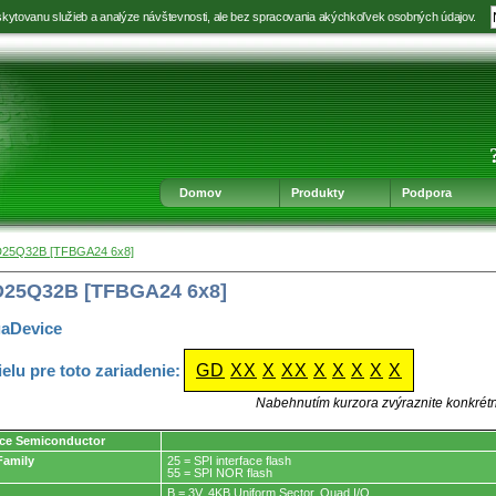
kytovanu služieb a analýze návštevnosti, ale bez spracovania akýchkoľvek osobných údajov.
Prejsť
Prejsť
Prejsť
Prejsť
na
na
na
na
výber
hlavnú
obsah
navigáciu
jazyka
navigáciu
v
päte
Domov
Produkty
Podpora
D25Q32B [TFBGA24 6x8]
D25Q32B [TFBGA24 6x8]
gaDevice
ielu pre toto zariadenie:
GD
XX
X
XX
X
X
X
X
X
Nabehnutím kurzora zvýraznite konkrét
ce Semiconductor
Family
25 = SPI interface flash
55 = SPI NOR flash
B = 3V, 4KB Uniform Sector, Quad I/O