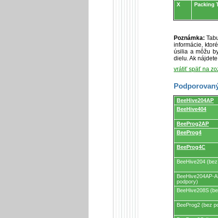
X
Packing 
Poznámka:
Tabu
informácie, kto
úsilia a môžu by
dielu. Ak nájdet
vrátiť späť na z
Podporovaný
Podporovaný
BeeHive204AP
programátormi
BeeHive404
a
programovacími
adaptérmi/modul
BeeProg2AP
BeeProg4
BeeProg4C
BeeHive204 (bez
BeeHive204AP-A
podpory)
BeeHive208S (be
BeeProg2 (bez p