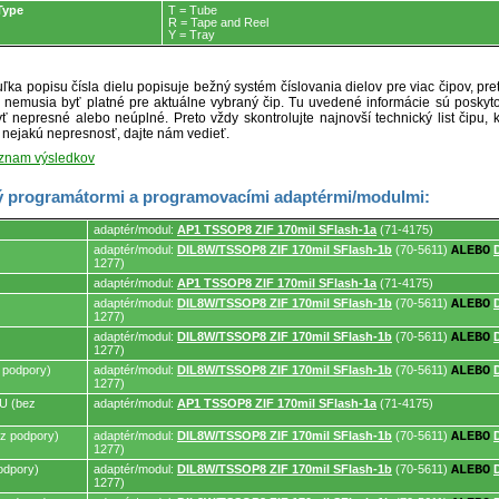
Type
T = Tube
R = Tape and Reel
Y = Tray
ľka popisu čísla dielu popisuje bežný systém číslovania dielov pre viac čipov, pr
ré nemusia byť platné pre aktuálne vybraný čip. Tu uvedené informácie sú posk
ť nepresné alebo neúplné. Preto vždy skontrolujte najnovší technický list čipu, k
e nejakú nepresnosť, dajte nám vedieť.
oznam výsledkov
 programátormi a programovacími adaptérmi/modulmi:
adaptér/modul:
AP1 TSSOP8 ZIF 170mil SFlash-1a
(71-4175)
adaptér/modul:
DIL8W/TSSOP8 ZIF 170mil SFlash-1b
(70-5611)
ALEBO
1277)
mi.
adaptér/modul:
AP1 TSSOP8 ZIF 170mil SFlash-1a
(71-4175)
adaptér/modul:
DIL8W/TSSOP8 ZIF 170mil SFlash-1b
(70-5611)
ALEBO
1277)
adaptér/modul:
DIL8W/TSSOP8 ZIF 170mil SFlash-1b
(70-5611)
ALEBO
1277)
 podpory)
adaptér/modul:
DIL8W/TSSOP8 ZIF 170mil SFlash-1b
(70-5611)
ALEBO
1277)
U (bez
adaptér/modul:
AP1 TSSOP8 ZIF 170mil SFlash-1a
(71-4175)
z podpory)
adaptér/modul:
DIL8W/TSSOP8 ZIF 170mil SFlash-1b
(70-5611)
ALEBO
1277)
odpory)
adaptér/modul:
DIL8W/TSSOP8 ZIF 170mil SFlash-1b
(70-5611)
ALEBO
1277)