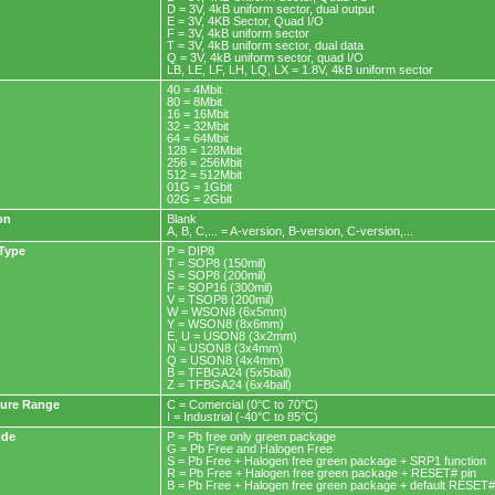
D = 3V, 4kB uniform sector, dual output
E = 3V, 4KB Sector, Quad I/O
F = 3V, 4kB uniform sector
T = 3V, 4kB uniform sector, dual data
Q = 3V, 4kB uniform sector, quad I/O
LB, LE, LF, LH, LQ, LX = 1.8V, 4kB uniform sector
40 = 4Mbit
80 = 8Mbit
16 = 16Mbit
32 = 32Mbit
64 = 64Mbit
128 = 128Mbit
256 = 256Mbit
512 = 512Mbit
01G = 1Gbit
02G = 2Gbit
on
Blank
A, B, C,... = A-version, B-version, C-version,...
Type
P = DIP8
T = SOP8 (150mil)
S = SOP8 (200mil)
F = SOP16 (300mil)
V = TSOP8 (200mil)
W = WSON8 (6x5mm)
Y = WSON8 (8x6mm)
E, U = USON8 (3x2mm)
N = USON8 (3x4mm)
Q = USON8 (4x4mm)
B = TFBGA24 (5x5ball)
Z = TFBGA24 (6x4ball)
ure Range
C = Comercial (0°C to 70°C)
I = Industrial (-40°C to 85°C)
ode
P = Pb free only green package
G = Pb Free and Halogen Free
S = Pb Free + Halogen free green package + SRP1 function
R = Pb Free + Halogen free green package + RESET# pin
B = Pb Free + Halogen free green package + default RESET#