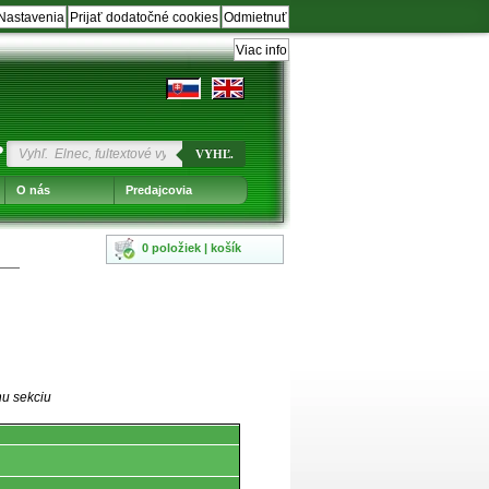
Nastavenia
Prijať dodatočné cookies
Odmietnuť
Viac info
?
VYHĽ.
O nás
Predajcovia
0 položiek | košík
nu sekciu