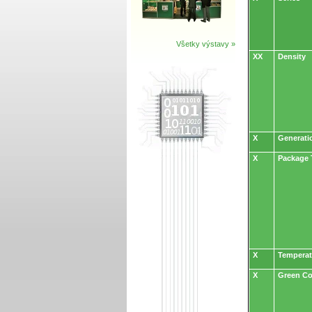
Všetky výstavy »
XX
Density
X
Generati
X
Package 
X
Temperat
X
Green C