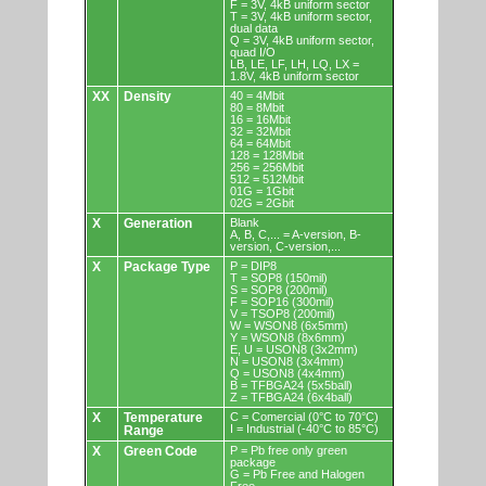
F = 3V, 4kB uniform sector
T = 3V, 4kB uniform sector,
dual data
Q = 3V, 4kB uniform sector,
quad I/O
LB, LE, LF, LH, LQ, LX =
1.8V, 4kB uniform sector
XX
Density
40 = 4Mbit
80 = 8Mbit
16 = 16Mbit
32 = 32Mbit
64 = 64Mbit
128 = 128Mbit
256 = 256Mbit
512 = 512Mbit
01G = 1Gbit
02G = 2Gbit
X
Generation
Blank
A, B, C,... = A-version, B-
version, C-version,...
X
Package Type
P = DIP8
T = SOP8 (150mil)
S = SOP8 (200mil)
F = SOP16 (300mil)
V = TSOP8 (200mil)
W = WSON8 (6x5mm)
Y = WSON8 (8x6mm)
E, U = USON8 (3x2mm)
N = USON8 (3x4mm)
Q = USON8 (4x4mm)
B = TFBGA24 (5x5ball)
Z = TFBGA24 (6x4ball)
X
Temperature
C = Comercial (0°C to 70°C)
I = Industrial (-40°C to 85°C)
Range
X
Green Code
P = Pb free only green
package
G = Pb Free and Halogen