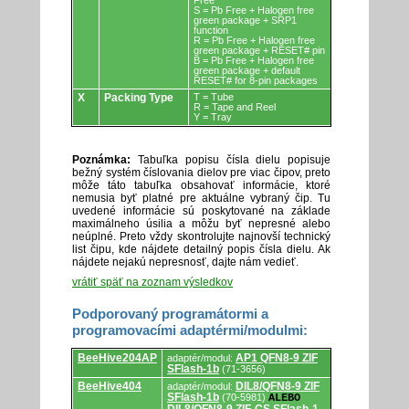
Free
S = Pb Free + Halogen free
green package + SRP1
function
R = Pb Free + Halogen free
green package + RESET# pin
B = Pb Free + Halogen free
green package + default
RESET# for 8-pin packages
X
Packing Type
T = Tube
R = Tape and Reel
Y = Tray
Poznámka:
Tabuľka popisu čísla dielu popisuje
bežný systém číslovania dielov pre viac čipov, preto
môže táto tabuľka obsahovať informácie, ktoré
nemusia byť platné pre aktuálne vybraný čip. Tu
uvedené informácie sú poskytované na základe
maximálneho úsilia a môžu byť nepresné alebo
neúplné. Preto vždy skontrolujte najnovší technický
list čipu, kde nájdete detailný popis čísla dielu. Ak
nájdete nejakú nepresnosť, dajte nám vedieť.
vrátiť späť na zoznam výsledkov
Podporovaný programátormi a
programovacími adaptérmi/modulmi:
Podporovaný
BeeHive204AP
AP1 QFN8-9 ZIF
adaptér/modul:
programátormi
SFlash-1b
(71-3656)
a
programovacími
BeeHive404
DIL8/QFN8-9 ZIF
adaptér/modul:
adaptérmi/modulmi.
SFlash-1b
(70-5981)
ALEBO