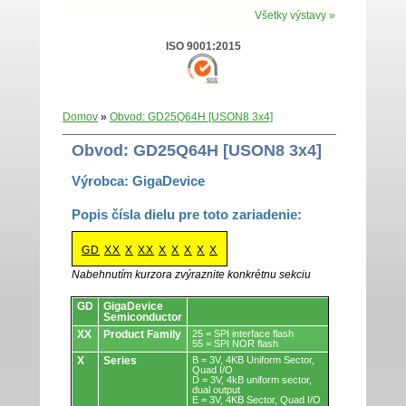
Všetky výstavy »
ISO 9001:2015
Domov
»
Obvod: GD25Q64H [USON8 3x4]
Obvod: GD25Q64H [USON8 3x4]
Výrobca: GigaDevice
Popis čísla dielu pre toto zariadenie:
GD
XX
X
XX
X
X
X
X
X
Nabehnutím kurzora zvýraznite konkrétnu sekciu
Obvody.
GD
GigaDevice
Semiconductor
XX
Product Family
25 = SPI interface flash
55 = SPI NOR flash
X
Series
B = 3V, 4KB Uniform Sector,
Quad I/O
D = 3V, 4kB uniform sector,
dual output
E = 3V, 4KB Sector, Quad I/O