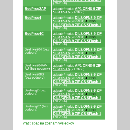
DIL8/QFN8-9 ZIF-CS SFlash-1
(70-2356)
BeeProg2AP
AP1 QFN8-9 ZIF
adaptér/modul:
SFlash-1b
(71-3656)
BeeProg4
DIL8/QFN8-9 ZIF
adaptér/modul:
SFlash-1b
(70-5981)
ALEBO
DIL8/QFN8-9 ZIF-CS SFlash-1
(70-2356)
BeeProg4C
DIL8/QFN8-9 ZIF
adaptér/modul:
SFlash-1b
(70-5981)
ALEBO
DIL8/QFN8-9 ZIF-CS SFlash-1
(70-2356)
BeeHive204 (bez
DIL8/QFN8-9 ZIF
adaptér/modul:
podpory)
SFlash-1b
(70-5981)
ALEBO
DIL8/QFN8-9 ZIF-CS SFlash-1
(70-2356)
BeeHive204AP-
AP1 QFN8-9 ZIF
adaptér/modul:
AU (bez podpory)
SFlash-1b
(71-3656)
BeeHive208S
DIL8/QFN8-9 ZIF
adaptér/modul:
(bez podpory)
SFlash-1b
(70-5981)
ALEBO
DIL8/QFN8-9 ZIF-CS SFlash-1
(70-2356)
BeeProg2 (bez
DIL8/QFN8-9 ZIF
adaptér/modul:
podpory)
SFlash-1b
(70-5981)
ALEBO
DIL8/QFN8-9 ZIF-CS SFlash-1
(70-2356)
BeeProg2C (bez
DIL8/QFN8-9 ZIF
adaptér/modul:
podpory)
SFlash-1b
(70-5981)
ALEBO
DIL8/QFN8-9 ZIF-CS SFlash-1
(70-2356)
vrátiť späť na zoznam výsledkov