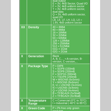
dual output
E = 3V, 4KB Sector, Quad I/O
F = 3V, 4kB uniform sector
T = 3V, 4kB uniform sector,
dual data
Q = 3V, 4kB uniform sector,
quad I/O
LB, LE, LF, LH, LQ, LX =
1.8V, 4kB uniform sector
XX
Density
40 = 4Mbit
80 = 8Mbit
16 = 16Mbit
32 = 32Mbit
64 = 64Mbit
128 = 128Mbit
256 = 256Mbit
512 = 512Mbit
01G = 1Gbit
02G = 2Gbit
X
Generation
Blank
A, B, C,... = A-version, B-
version, C-version,...
X
Package Type
P = DIP8
T = SOP8 (150mil)
S = SOP8 (200mil)
F = SOP16 (300mil)
V = TSOP8 (200mil)
W = WSON8 (6x5mm)
Y = WSON8 (8x6mm)
E, U = USON8 (3x2mm)
N = USON8 (3x4mm)
Q = USON8 (4x4mm)
B = TFBGA24 (5x5ball)
Z = TFBGA24 (6x4ball)
X
Temperature
C = Comercial (0°C to 70°C)
I = Industrial (-40°C to 85°C)
Range
X
Green Code
P = Pb free only green
package