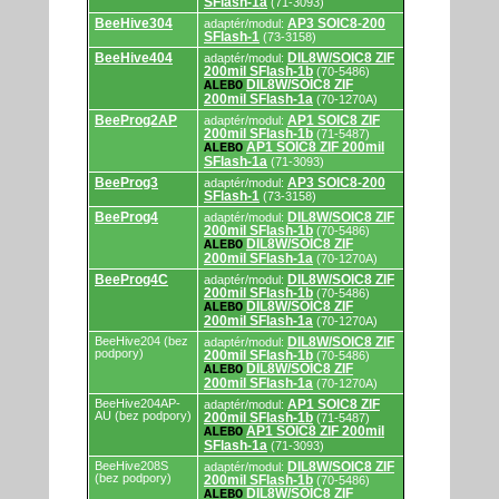
SFlash-1a
(71-3093)
adaptérmi/modulmi.
BeeHive304
AP3 SOIC8-200
adaptér/modul:
SFlash-1
(73-3158)
BeeHive404
DIL8W/SOIC8 ZIF
adaptér/modul:
200mil SFlash-1b
(70-5486)
DIL8W/SOIC8 ZIF
ALEBO
200mil SFlash-1a
(70-1270A)
BeeProg2AP
AP1 SOIC8 ZIF
adaptér/modul:
200mil SFlash-1b
(71-5487)
AP1 SOIC8 ZIF 200mil
ALEBO
SFlash-1a
(71-3093)
BeeProg3
AP3 SOIC8-200
adaptér/modul:
SFlash-1
(73-3158)
BeeProg4
DIL8W/SOIC8 ZIF
adaptér/modul:
200mil SFlash-1b
(70-5486)
DIL8W/SOIC8 ZIF
ALEBO
200mil SFlash-1a
(70-1270A)
BeeProg4C
DIL8W/SOIC8 ZIF
adaptér/modul:
200mil SFlash-1b
(70-5486)
DIL8W/SOIC8 ZIF
ALEBO
200mil SFlash-1a
(70-1270A)
BeeHive204 (bez
DIL8W/SOIC8 ZIF
adaptér/modul:
podpory)
200mil SFlash-1b
(70-5486)
DIL8W/SOIC8 ZIF
ALEBO
200mil SFlash-1a
(70-1270A)
BeeHive204AP-
AP1 SOIC8 ZIF
adaptér/modul:
AU (bez podpory)
200mil SFlash-1b
(71-5487)
AP1 SOIC8 ZIF 200mil
ALEBO
SFlash-1a
(71-3093)
BeeHive208S
DIL8W/SOIC8 ZIF
adaptér/modul:
(bez podpory)
200mil SFlash-1b
(70-5486)
DIL8W/SOIC8 ZIF
ALEBO