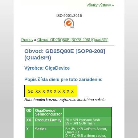
Všetky výstavy »
ISO 9001:2015
Domov
»
Obvod: GD25Q80E [SOP8-208] (QuadSPI)
Obvod: GD25Q80E [SOP8-208]
(QuadSPI)
Výrobca: GigaDevice
Popis čísla dielu pre toto zariadenie:
GD
XX
X
XX
X
X
X
X
X
Nabehnutím kurzora zvýraznite konkrétnu sekciu
Obvody.
GD
GigaDevice
Semiconductor
XX
Product Family
25 = SPI interface flash
55 = SPI NOR flash
X
Series
B = 3V, 4KB Uniform Sector,
Quad I/O
D = 3V, 4kB uniform sector,