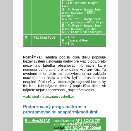
G = Pb Free and Halogen
Free
S = Pb Free + Halogen free
green package + SRP1
function
R = Pb Free + Halogen free
green package + RESET# pin
B = Pb Free + Halogen free
green package + default
RESET# for 8-pin packages
X
Packing Type
T = Tube
R = Tape and Reel
Y = Tray
Poznámka:
Tabuľka popisu čísla dielu popisuje
bežný systém číslovania dielov pre viac čipov, preto
môže táto tabuľka obsahovať informácie, ktoré
nemusia byť platné pre aktuálne vybraný čip. Tu
uvedené informácie sú poskytované na základe
maximálneho úsilia a môžu byť nepresné alebo
neúplné. Preto vždy skontrolujte najnovší technický
list čipu, kde nájdete detailný popis čísla dielu. Ak
nájdete nejakú nepresnosť, dajte nám vedieť.
vrátiť späť na zoznam výsledkov
Podporovaný programátormi a
programovacími adaptérmi/modulmi:
Podporovaný
BeeHive204AP
AP1 SOIC8 ZIF
adaptér/modul:
programátormi
200mil SFlash-1b
(71-5487)
a
AP1 SOIC8 ZIF 200mil
ALEBO
programovacími