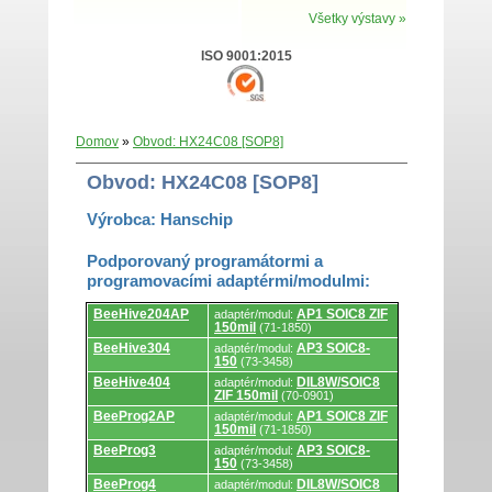
Všetky výstavy »
ISO 9001:2015
Domov
»
Obvod: HX24C08 [SOP8]
Obvod: HX24C08 [SOP8]
Výrobca: Hanschip
Podporovaný programátormi a
programovacími adaptérmi/modulmi:
Podporovaný
BeeHive204AP
AP1 SOIC8 ZIF
adaptér/modul:
programátormi
150mil
(71-1850)
a
programovacími
BeeHive304
AP3 SOIC8-
adaptér/modul:
adaptérmi/modulmi.
150
(73-3458)
BeeHive404
DIL8W/SOIC8
adaptér/modul:
ZIF 150mil
(70-0901)
BeeProg2AP
AP1 SOIC8 ZIF
adaptér/modul:
150mil
(71-1850)
BeeProg3
AP3 SOIC8-
adaptér/modul:
150
(73-3458)
BeeProg4
DIL8W/SOIC8
adaptér/modul: