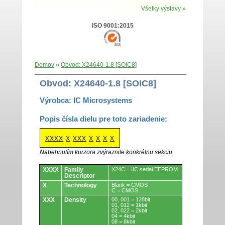
Všetky výstavy »
ISO 9001:2015
Domov
»
Obvod: X24640-1.8 [SOIC8]
Obvod: X24640-1.8 [SOIC8]
Výrobca: IC Microsystems
Popis čísla dielu pre toto zariadenie:
XXXX
X
XXX
X
X
X
X
Nabehnutím kurzora zvýraznite konkrétnu sekciu
Obvody.
XXXX
Family
X24C = IIC serial EEPROM
Descriptor
X
Technology
Blank = CMOS
C = CMOS
XXX
Density
00, 001 = 128bit
01, 012 = 1kbit
02, 022 = 2kbit
04 = 4kbit
08 = 8kbit