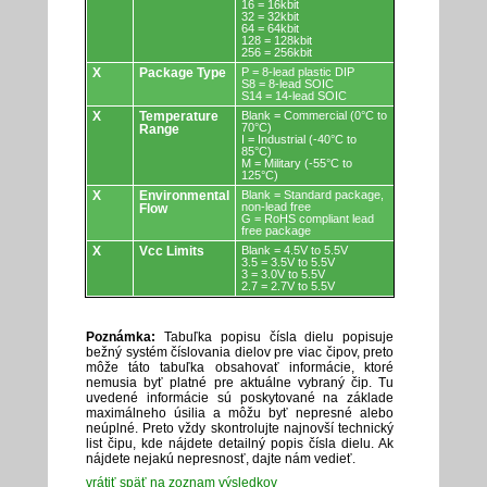
16 = 16kbit
32 = 32kbit
64 = 64kbit
128 = 128kbit
256 = 256kbit
X
Package Type
P = 8-lead plastic DIP
S8 = 8-lead SOIC
S14 = 14-lead SOIC
X
Temperature
Blank = Commercial (0°C to
70°C)
Range
I = Industrial (-40°C to
85°C)
M = Military (-55°C to
125°C)
X
Environmental
Blank = Standard package,
non-lead free
Flow
G = RoHS compliant lead
free package
X
Vcc Limits
Blank = 4.5V to 5.5V
3.5 = 3.5V to 5.5V
3 = 3.0V to 5.5V
2.7 = 2.7V to 5.5V
Poznámka:
Tabuľka popisu čísla dielu popisuje
bežný systém číslovania dielov pre viac čipov, preto
môže táto tabuľka obsahovať informácie, ktoré
nemusia byť platné pre aktuálne vybraný čip. Tu
uvedené informácie sú poskytované na základe
maximálneho úsilia a môžu byť nepresné alebo
neúplné. Preto vždy skontrolujte najnovší technický
list čipu, kde nájdete detailný popis čísla dielu. Ak
nájdete nejakú nepresnosť, dajte nám vedieť.
vrátiť späť na zoznam výsledkov