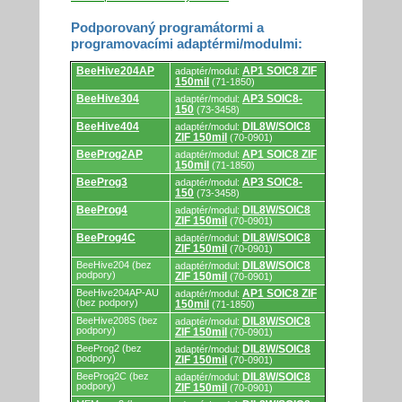
Podporovaný programátormi a
programovacími adaptérmi/modulmi:
Podporovaný
BeeHive204AP
AP1 SOIC8 ZIF
adaptér/modul:
programátormi
150mil
(71-1850)
a
programovacími
BeeHive304
AP3 SOIC8-
adaptér/modul:
adaptérmi/modulmi.
150
(73-3458)
BeeHive404
DIL8W/SOIC8
adaptér/modul:
ZIF 150mil
(70-0901)
BeeProg2AP
AP1 SOIC8 ZIF
adaptér/modul:
150mil
(71-1850)
BeeProg3
AP3 SOIC8-
adaptér/modul:
150
(73-3458)
BeeProg4
DIL8W/SOIC8
adaptér/modul:
ZIF 150mil
(70-0901)
BeeProg4C
DIL8W/SOIC8
adaptér/modul:
ZIF 150mil
(70-0901)
BeeHive204 (bez
DIL8W/SOIC8
adaptér/modul:
podpory)
ZIF 150mil
(70-0901)
BeeHive204AP-AU
AP1 SOIC8 ZIF
adaptér/modul:
(bez podpory)
150mil
(71-1850)
BeeHive208S (bez
DIL8W/SOIC8
adaptér/modul:
podpory)
ZIF 150mil
(70-0901)
BeeProg2 (bez
DIL8W/SOIC8
adaptér/modul:
podpory)
ZIF 150mil
(70-0901)
BeeProg2C (bez
DIL8W/SOIC8
adaptér/modul:
podpory)
ZIF 150mil
(70-0901)