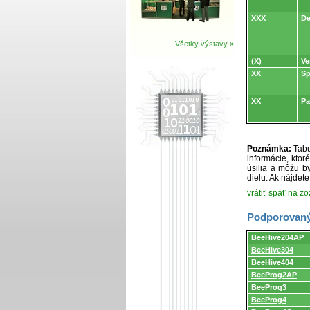
XXX
De
Všetky výstavy »
(X)
Ve
XX
Sp
XX
Pa
Poznámka:
Tabu
informácie, kto
úsilia a môžu by
dielu. Ak nájdet
vrátiť späť na z
Podporovaný
Podporovaný
BeeHive204AP
programátormi
BeeHive304
a
programovacími
BeeHive404
adaptérmi/modul
BeeProg2AP
BeeProg3
BeeProg4