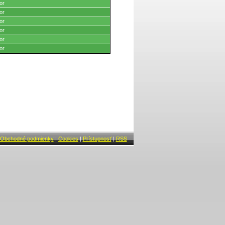
or
or
or
or
or
or
Obchodné podmienky
|
Cookies
|
Prístupnosť
|
RSS