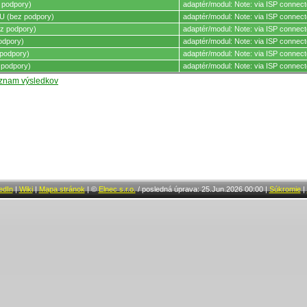
 podpory)
adaptér/modul: Note: via ISP connect
 (bez podpory)
adaptér/modul: Note: via ISP connect
z podpory)
adaptér/modul: Note: via ISP connect
odpory)
adaptér/modul: Note: via ISP connect
podpory)
adaptér/modul: Note: via ISP connect
 podpory)
adaptér/modul: Note: via ISP connect
oznam výsledkov
edIn
|
Wiki
|
Mapa stránok
|
©
Elnec s.r.o.
/
posledná úprava: 25.Jun.2026 00:00
|
Súkromie
|