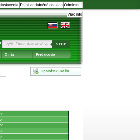
Nastavenia
Prijať dodatočné cookies
Odmietnuť
Viac info
?
VYHĽ.
O nás
Predajcovia
0 položiek | košík
or
or
or
or
or