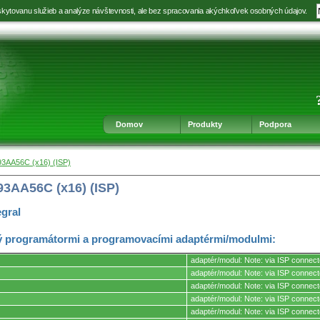
kytovanu služieb a analýze návštevnosti, ale bez spracovania akýchkoľvek osobných údajov.
Prejsť
Prejsť
Prejsť
Prejsť
na
na
na
na
výber
hlavnú
obsah
navigáciu
jazyka
navigáciu
v
päte
Domov
Produkty
Podpora
93AA56C (x16) (ISP)
93AA56C (x16) (ISP)
egral
 programátormi a programovacími adaptérmi/modulmi:
adaptér/modul: Note: via ISP connect
adaptér/modul: Note: via ISP connect
adaptér/modul: Note: via ISP connect
mi.
adaptér/modul: Note: via ISP connect
adaptér/modul: Note: via ISP connect