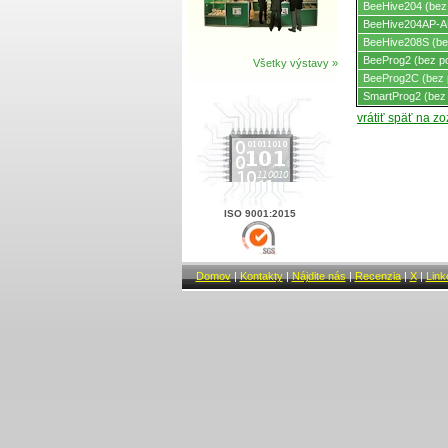
BeeHive204 (bez
BeeHive204AP-AU
BeeHive208S (be
BeeProg2 (bez p
Všetky výstavy »
BeeProg2C (bez 
SmartProg2 (bez
vrátiť späť na z
ISO 9001:2015
Domov
|
Kontakty
|
Nájdite nás
|
Recenzia
|
X
|
Link