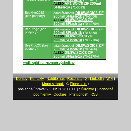
200mil SFlash-1b
(71-5487)
AP1 SOIC8 ZIF 200mil
ALEBO
SFlash-1a
(71-3093)
BeeHive208S
DIL8W/SOIC8 ZIF
adaptér/modul:
(bez podpory)
200mil SFlash-1b
(70-5486)
DIL8W/SOIC8 ZIF
ALEBO
200mil SFlash-1a
(70-1270A)
BeeProg2 (bez
DIL8W/SOIC8 ZIF
adaptér/modul:
podpory)
200mil SFlash-1b
(70-5486)
DIL8W/SOIC8 ZIF
ALEBO
200mil SFlash-1a
(70-1270A)
BeeProg2C (bez
DIL8W/SOIC8 ZIF
adaptér/modul:
podpory)
200mil SFlash-1b
(70-5486)
DIL8W/SOIC8 ZIF
ALEBO
200mil SFlash-1a
(70-1270A)
vrátiť späť na zoznam výsledkov
Domov
Kontakty
Nájdite nás
Recenzia
X
LinkedIn
Wiki
|
|
|
|
|
|
|
Mapa stránok
©
Elnec s.r.o.
|
/
posledná úprava: 25.Jun.2026 00:00
Súkromie
Obchodné
|
|
podmienky
Cookies
Prístupnosť
RSS
|
|
|