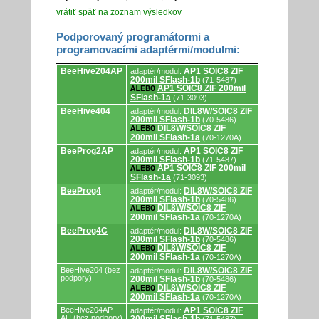
vrátiť späť na zoznam výsledkov
Podporovaný programátormi a
programovacími adaptérmi/modulmi:
Podporovaný
BeeHive204AP
AP1 SOIC8 ZIF
adaptér/modul:
programátormi
200mil SFlash-1b
(71-5487)
a
AP1 SOIC8 ZIF 200mil
ALEBO
programovacími
SFlash-1a
(71-3093)
adaptérmi/modulmi.
BeeHive404
DIL8W/SOIC8 ZIF
adaptér/modul:
200mil SFlash-1b
(70-5486)
DIL8W/SOIC8 ZIF
ALEBO
200mil SFlash-1a
(70-1270A)
BeeProg2AP
AP1 SOIC8 ZIF
adaptér/modul:
200mil SFlash-1b
(71-5487)
AP1 SOIC8 ZIF 200mil
ALEBO
SFlash-1a
(71-3093)
BeeProg4
DIL8W/SOIC8 ZIF
adaptér/modul:
200mil SFlash-1b
(70-5486)
DIL8W/SOIC8 ZIF
ALEBO
200mil SFlash-1a
(70-1270A)
BeeProg4C
DIL8W/SOIC8 ZIF
adaptér/modul:
200mil SFlash-1b
(70-5486)
DIL8W/SOIC8 ZIF
ALEBO
200mil SFlash-1a
(70-1270A)
BeeHive204 (bez
DIL8W/SOIC8 ZIF
adaptér/modul:
podpory)
200mil SFlash-1b
(70-5486)
DIL8W/SOIC8 ZIF
ALEBO
200mil SFlash-1a
(70-1270A)
BeeHive204AP-
AP1 SOIC8 ZIF
adaptér/modul:
AU (bez podpory)