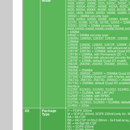
1001E, 1005, 1005A, 1005C, 1006E, 1021E,
Mode
2005, 2005C, 2006E, 2025, 2025C, 2026C, 
4005, 4005A, 4005C, 4006E, 4025A, 4025C,
8005, 8005A, 8006E, 8008E, 8025, 8032E, 8
1602, 1605, 1605A, 1605D, 1606E, 1608D, 
1655D = 16Mbit security type
3205, 3205A, 3205D, 3206E, 3208D, 3208E,
3237D, 3239E, 3273E, 3275E, 3291E = 32Mb
3255D, 3255E = 32Mbit security type
6405,6405D,6406E,6408D,6408E,6435E,64
= 64Mbit
6455E = 64Mbit security type
12805N, 12805D, 12832F, 12833F, 12835E,
128Mbit
12850F, 12865E, 12865F, 12872F, 12890F, 
12855E, 12855F = 128Mbit, with advanced se
12873F, 12873G = 128Mbit, default Quad I/
128736 = 128Mbit, with Permanent QE = 1
12855E = 128Mbit with advanced security fe
12875F = 128Mb, default Quad I/O enable
25633F, 25635E, 25635F, 25636E, 25641G,
256Mbit
25835E = 256Mbit
25655E, 25855E, 25655F = 256Mbit Quad I/O
25735E = 256Mbit Quad I/O with 4-bytes ad
25671G, 25672G, 25673G, 25691G = 256Mbit
25773G = 256Mbit, default Quad I/O enable
interface
51235F, 51241G, 51243G, 51243J, 51245G,
51237G = 512Mbit, with 1.8V VIO
51250F = 512Mbit, with RPMC
51255F = 512Mbit, Secured type
51273G, 51291G, 51293G = 512Mbit, default
1G45G = 1Gbit
XX
Package
P = PDIP8 300mil
M = SOP16 300mil, SOP8 150mil (only for
Type
BA = WLCSP
BB = WLCSP (4.02x2.08mm - 6x4 ball array,
BF = 48-Ball WLCSP
M1 = SOP8 150mil
M2 = SOP8 200mil