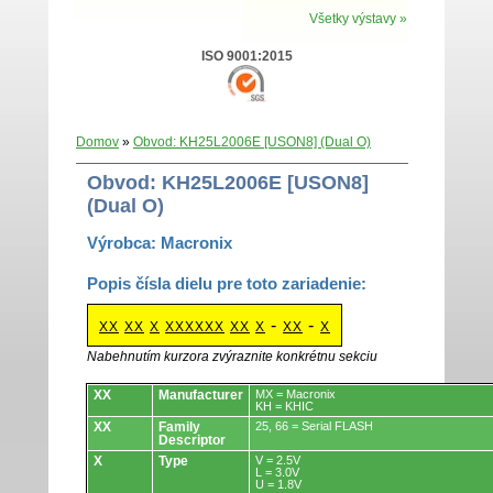
Všetky výstavy »
ISO 9001:2015
Domov
»
Obvod: KH25L2006E [USON8] (Dual O)
Obvod: KH25L2006E [USON8]
(Dual O)
Výrobca: Macronix
Popis čísla dielu pre toto zariadenie:
-
-
XX
XX
X
XXXXXX
XX
X
XX
X
Nabehnutím kurzora zvýraznite konkrétnu sekciu
Obvody.
XX
Manufacturer
MX = Macronix
KH = KHIC
XX
Family
25, 66 = Serial FLASH
Descriptor
X
Type
V = 2.5V
L = 3.0V
U = 1.8V