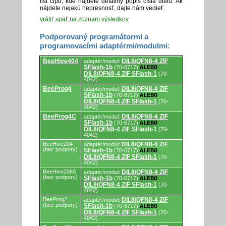
list čipu, kde nájdete detailný popis čísla dielu. Ak
nájdete nejakú nepresnosť, dajte nám vedieť.
vrátiť späť na zoznam výsledkov
Podporovaný programátormi a
programovacími adaptérmi/modulmi:
Podporovaný
BeeHive404
DIL8/QFN8-4 ZIF
adaptér/modul:
programátormi
SFlash-1b
(70-6717)
ALEBO
a
DIL8/QFN8-4 ZIF SFlash-1
(70-
programovacími
4042)
adaptérmi/modulmi.
BeeProg4
DIL8/QFN8-4 ZIF
adaptér/modul:
SFlash-1b
(70-6717)
ALEBO
DIL8/QFN8-4 ZIF SFlash-1
(70-
4042)
BeeProg4C
DIL8/QFN8-4 ZIF
adaptér/modul:
SFlash-1b
(70-6717)
ALEBO
DIL8/QFN8-4 ZIF SFlash-1
(70-
4042)
BeeHive204
DIL8/QFN8-4 ZIF
adaptér/modul:
(bez podpory)
SFlash-1b
(70-6717)
ALEBO
DIL8/QFN8-4 ZIF SFlash-1
(70-
4042)
BeeHive208S
DIL8/QFN8-4 ZIF
adaptér/modul:
(bez podpory)
SFlash-1b
(70-6717)
ALEBO
DIL8/QFN8-4 ZIF SFlash-1
(70-
4042)
BeeProg2
DIL8/QFN8-4 ZIF
adaptér/modul:
(bez podpory)
SFlash-1b
(70-6717)
ALEBO
DIL8/QFN8-4 ZIF SFlash-1
(70-
4042)