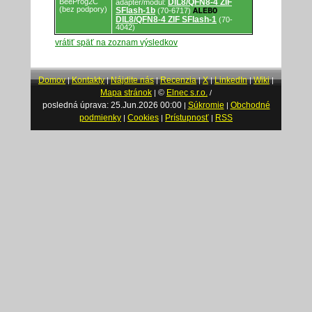
BeeProg2C
DIL8/QFN8-4 ZIF
adaptér/modul:
(bez podpory)
SFlash-1b
(70-6717)
ALEBO
DIL8/QFN8-4 ZIF SFlash-1
(70-
4042)
vrátiť späť na zoznam výsledkov
Domov
Kontakty
Nájdite nás
Recenzia
X
LinkedIn
Wiki
|
|
|
|
|
|
|
Mapa stránok
©
Elnec s.r.o.
|
/
posledná úprava: 25.Jun.2026 00:00
Súkromie
Obchodné
|
|
podmienky
Cookies
Prístupnosť
RSS
|
|
|