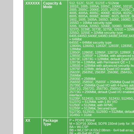
XXXXXX
Capacity &
512, 512C, 512E, 5121E = 512kbit
1001E, 1005, 1005A, 1005C, 1006E, 1021E,
Mode
2005, 2005C, 2006E, 2025, 2025C, 2026C, 
4005, 4005A, 4005C, 4006E, 4025A, 4025C,
8005, 8005A, 8006E, 8008E, 8025, 8032E, 8
1602, 1605, 1605A, 1605D, 1606E, 1608D, 
1655D = 16Mbit security type
3205, 3205A, 3205D, 3206E, 3208D, 3208E,
3237D, 3239E, 3273E, 3275E, 3291E = 32Mb
3255D, 3255E = 32Mbit security type
6405,6405D,6406E,6408D,6408E,6435E,64
= 64Mbit
6455E = 64Mbit security type
12805N, 12805D, 12832F, 12833F, 12835E,
128Mbit
12850F, 12865E, 12865F, 12872F, 12890F, 
12855E, 12855F = 128Mbit, with advanced se
12873F, 12873G = 128Mbit, default Quad I/
128736 = 128Mbit, with Permanent QE = 1
12855E = 128Mbit with advanced security fe
12875F = 128Mb, default Quad I/O enable
25633F, 25635E, 25635F, 25636E, 25641G,
256Mbit
25835E = 256Mbit
25655E, 25855E, 25655F = 256Mbit Quad I/O
25735E = 256Mbit Quad I/O with 4-bytes ad
25671G, 25672G, 25673G, 25691G = 256Mbit
25773G = 256Mbit, default Quad I/O enable
interface
51235F, 51241G, 51243G, 51243J, 51245G,
51237G = 512Mbit, with 1.8V VIO
51250F = 512Mbit, with RPMC
51255F = 512Mbit, Secured type
51273G, 51291G, 51293G = 512Mbit, default
1G45G = 1Gbit
XX
Package
P = PDIP8 300mil
M = SOP16 300mil, SOP8 150mil (only for
Type
BA = WLCSP
BB = WLCSP (4.02x2.08mm - 6x4 ball array,
BF = 48-Ball WLCSP