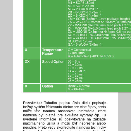
M1 = SOP8 150mil
M2 = SOP8 200mil
MB = 200mil 8-VSOP
ZB = 8-USON (4x3mm)
ZC = 8-XSON (4x4mm)
ZM = SON8 (6x5mm, 1mm package height)
ZN = WSON8 (6x5mm or 8x6mm, 0.8mm pac
Z2 = WSON8 (8x6x0.8mm, lead pitch 1.27m
Z4 = WSON8 (8x6x0.8mm, lead pitch 1.27m
ZU = USON8 (2x3mm or 4x4mm, 0.6mm pac
XC = 24 ball TFBGA (6x8mm, 4x6 Ball Array
XD = 24 ball TFBGA (6x8mm, 5x5 Ball Array
0TSSOP8 170mil
GA = 8-WLGA (6x5mm)
X
Temperature
C = Commercial
I = Industrial
Range
R = Automotive (-40°C to 105°C)
XX
Speed Option
08 = 8ns
10 = 10ns
12 = 12 ns
14 = 70MHz
15 = 15 ns
20 = 20 ns
25 = 25ns
X
Option
Blank = Normal
G = Pb-free
Poznámka:
Tabuľka popisu čísla dielu popisuje
bežný systém číslovania dielov pre viac čipov, preto
môže táto tabuľka obsahovať informácie, ktoré
nemusia byť platné pre aktuálne vybraný čip. Tu
uvedené informácie sú poskytované na základe
maximálneho úsilia a môžu byť nepresné alebo
neúplné. Preto vždy skontrolujte najnovší technický