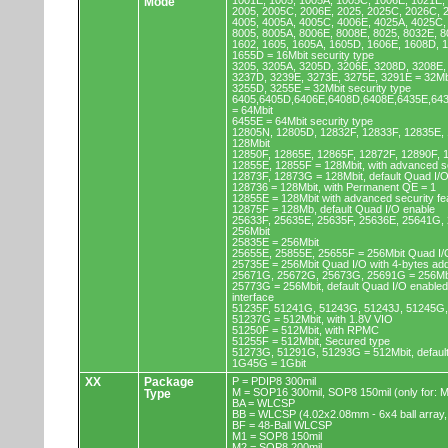
1001E, 1005, 1005A, 1005C, 1006E, 1021E,
Mode
2005, 2005C, 2006E, 2025, 2025C, 2026C, 
4005, 4005A, 4005C, 4006E, 4025A, 4025C,
8005, 8005A, 8006E, 8008E, 8025, 8032E, 8
1602, 1605, 1605A, 1605D, 1606E, 1608D, 
1655D = 16Mbit security type
3205, 3205A, 3205D, 3206E, 3208D, 3208E,
3237D, 3239E, 3273E, 3275E, 3291E = 32Mb
3255D, 3255E = 32Mbit security type
6405,6405D,6406E,6408D,6408E,6435E,64
= 64Mbit
6455E = 64Mbit security type
12805N, 12805D, 12832F, 12833F, 12835E,
128Mbit
12850F, 12865E, 12865F, 12872F, 12890F, 
12855E, 12855F = 128Mbit, with advanced se
12873F, 12873G = 128Mbit, default Quad I/
128736 = 128Mbit, with Permanent QE = 1
12855E = 128Mbit with advanced security fe
12875F = 128Mb, default Quad I/O enable
25633F, 25635E, 25635F, 25636E, 25641G,
256Mbit
25835E = 256Mbit
25655E, 25855E, 25655F = 256Mbit Quad I/O
25735E = 256Mbit Quad I/O with 4-bytes ad
25671G, 25672G, 25673G, 25691G = 256Mbit
25773G = 256Mbit, default Quad I/O enable
interface
51235F, 51241G, 51243G, 51243J, 51245G,
51237G = 512Mbit, with 1.8V VIO
51250F = 512Mbit, with RPMC
51255F = 512Mbit, Secured type
51273G, 51291G, 51293G = 512Mbit, default
1G45G = 1Gbit
XX
Package
P = PDIP8 300mil
M = SOP16 300mil, SOP8 150mil (only for
Type
BA = WLCSP
BB = WLCSP (4.02x2.08mm - 6x4 ball array,
BF = 48-Ball WLCSP
M1 = SOP8 150mil
M2 = SOP8 200mil