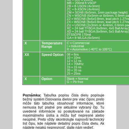
MB = 200mil 8-VSOP
ZB = 8-USON (4x3mm)
ZC = 8-XSON (4x4mm)
ZM = SON8 (6x5mm, 1mm package height)
ZN = WSON8 (6x5mm or 8x6mm, 0.8mm pac
Z2 = WSON8 (8x6x0.8mm, lead pitch 1.27m
Z4 = WSON8 (8x6x0.8mm, lead pitch 1.27m
ZU = USON8 (2x3mm or 4x4mm, 0.6mm pac
XC = 24 ball TFBGA (6x8mm, 4x6 Ball Array
XD = 24 ball TFBGA (6x8mm, 5x5 Ball Array
0TSSOP8 170mil
GA = 8-WLGA (6x5mm)
X
Temperature
C = Commercial
I = Industrial
Range
R = Automotive (-40°C to 105°C)
XX
Speed Option
08 = 8ns
10 = 10ns
12 = 12 ns
14 = 70MHz
15 = 15 ns
20 = 20 ns
25 = 25ns
X
Option
Blank = Normal
G = Pb-free
Poznámka:
Tabuľka popisu čísla dielu popisuje
bežný systém číslovania dielov pre viac čipov, preto
môže táto tabuľka obsahovať informácie, ktoré
nemusia byť platné pre aktuálne vybraný čip. Tu
uvedené informácie sú poskytované na základe
maximálneho úsilia a môžu byť nepresné alebo
neúplné. Preto vždy skontrolujte najnovší technický
list čipu, kde nájdete detailný popis čísla dielu. Ak
nájdete nejakú nepresnosť, dajte nám vedieť.