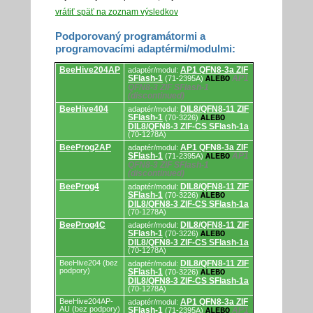
vrátiť späť na zoznam výsledkov
Podporovaný programátormi a
programovacími adaptérmi/modulmi:
Podporovaný
BeeHive204AP
AP1 QFN8-3a ZIF
adaptér/modul:
programátormi
SFlash-1
AP1
(71-2395A)
ALEBO
a
QFN8-3 ZIF SFlash-1
programovacími
(discontinued)
adaptérmi/modulmi.
BeeHive404
DIL8/QFN8-11 ZIF
adaptér/modul:
SFlash-1
(70-3226)
ALEBO
DIL8/QFN8-3 ZIF-CS SFlash-1a
(70-1278A)
BeeProg2AP
AP1 QFN8-3a ZIF
adaptér/modul:
SFlash-1
AP1
(71-2395A)
ALEBO
QFN8-3 ZIF SFlash-1
(discontinued)
BeeProg4
DIL8/QFN8-11 ZIF
adaptér/modul:
SFlash-1
(70-3226)
ALEBO
DIL8/QFN8-3 ZIF-CS SFlash-1a
(70-1278A)
BeeProg4C
DIL8/QFN8-11 ZIF
adaptér/modul:
SFlash-1
(70-3226)
ALEBO
DIL8/QFN8-3 ZIF-CS SFlash-1a
(70-1278A)
BeeHive204 (bez
DIL8/QFN8-11 ZIF
adaptér/modul:
podpory)
SFlash-1
(70-3226)
ALEBO
DIL8/QFN8-3 ZIF-CS SFlash-1a
(70-1278A)
BeeHive204AP-
AP1 QFN8-3a ZIF
adaptér/modul:
AU (bez podpory)
SFlash-1
AP1
(71-2395A)
ALEBO