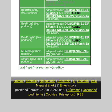
QFN8-3 ZIF SFlash-1
(discontinued)
BeeHive208S
DIL8/QFN8-11 ZIF
adaptér/modul:
(bez podpory)
SFlash-1
(70-3226)
ALEBO
DIL8/QFN8-3 ZIF-CS SFlash-1a
(70-1278A)
BeeProg2 (bez
DIL8/QFN8-11 ZIF
adaptér/modul:
podpory)
SFlash-1
(70-3226)
ALEBO
DIL8/QFN8-3 ZIF-CS SFlash-1a
(70-1278A)
BeeProg2C (bez
DIL8/QFN8-11 ZIF
adaptér/modul:
podpory)
SFlash-1
(70-3226)
ALEBO
DIL8/QFN8-3 ZIF-CS SFlash-1a
(70-1278A)
MEMprog2 (bez
DIL8/QFN8-3 ZIF-
adaptér/modul:
podpory)
CS
(70-0471)
SmartProg2 (bez
DIL8/QFN8-3 ZIF-
adaptér/modul:
podpory)
CS
(70-0471)
vrátiť späť na zoznam výsledkov
Domov
Kontakty
Nájdite nás
Recenzia
X
LinkedIn
Wiki
|
|
|
|
|
|
|
Mapa stránok
©
Elnec s.r.o.
|
/
posledná úprava: 25.Jun.2026 00:00
Súkromie
Obchodné
|
|
podmienky
Cookies
Prístupnosť
RSS
|
|
|