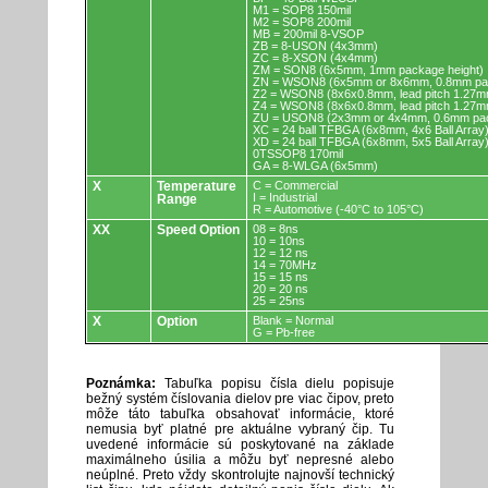
M1 = SOP8 150mil
M2 = SOP8 200mil
MB = 200mil 8-VSOP
ZB = 8-USON (4x3mm)
ZC = 8-XSON (4x4mm)
ZM = SON8 (6x5mm, 1mm package height)
ZN = WSON8 (6x5mm or 8x6mm, 0.8mm pac
Z2 = WSON8 (8x6x0.8mm, lead pitch 1.27m
Z4 = WSON8 (8x6x0.8mm, lead pitch 1.27m
ZU = USON8 (2x3mm or 4x4mm, 0.6mm pac
XC = 24 ball TFBGA (6x8mm, 4x6 Ball Array
XD = 24 ball TFBGA (6x8mm, 5x5 Ball Array
0TSSOP8 170mil
GA = 8-WLGA (6x5mm)
X
Temperature
C = Commercial
I = Industrial
Range
R = Automotive (-40°C to 105°C)
XX
Speed Option
08 = 8ns
10 = 10ns
12 = 12 ns
14 = 70MHz
15 = 15 ns
20 = 20 ns
25 = 25ns
X
Option
Blank = Normal
G = Pb-free
Poznámka:
Tabuľka popisu čísla dielu popisuje
bežný systém číslovania dielov pre viac čipov, preto
môže táto tabuľka obsahovať informácie, ktoré
nemusia byť platné pre aktuálne vybraný čip. Tu
uvedené informácie sú poskytované na základe
maximálneho úsilia a môžu byť nepresné alebo
neúplné. Preto vždy skontrolujte najnovší technický