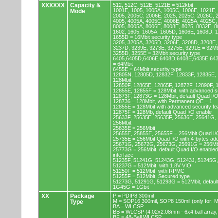
XXXXXX
Capacity &
512, 512C, 512E, 5121E = 512kbit
1001E, 1005, 1005A, 1005C, 1006E, 1021E,
Mode
2005, 2005C, 2006E, 2025, 2025C, 2026C, 
4005, 4005A, 4005C, 4006E, 4025A, 4025C,
8005, 8005A, 8006E, 8008E, 8025, 8032E, 8
1602, 1605, 1605A, 1605D, 1606E, 1608D, 
1655D = 16Mbit security type
3205, 3205A, 3205D, 3206E, 3208D, 3208E,
3237D, 3239E, 3273E, 3275E, 3291E = 32Mb
3255D, 3255E = 32Mbit security type
6405,6405D,6406E,6408D,6408E,6435E,64
= 64Mbit
6455E = 64Mbit security type
12805N, 12805D, 12832F, 12833F, 12835E,
128Mbit
12850F, 12865E, 12865F, 12872F, 12890F, 
12855E, 12855F = 128Mbit, with advanced se
12873F, 12873G = 128Mbit, default Quad I/
128736 = 128Mbit, with Permanent QE = 1
12855E = 128Mbit with advanced security fe
12875F = 128Mb, default Quad I/O enable
25633F, 25635E, 25635F, 25636E, 25641G,
256Mbit
25835E = 256Mbit
25655E, 25855E, 25655F = 256Mbit Quad I/O
25735E = 256Mbit Quad I/O with 4-bytes ad
25671G, 25672G, 25673G, 25691G = 256Mbit
25773G = 256Mbit, default Quad I/O enable
interface
51235F, 51241G, 51243G, 51243J, 51245G,
51237G = 512Mbit, with 1.8V VIO
51250F = 512Mbit, with RPMC
51255F = 512Mbit, Secured type
51273G, 51291G, 51293G = 512Mbit, default
1G45G = 1Gbit
XX
Package
P = PDIP8 300mil
M = SOP16 300mil, SOP8 150mil (only for
Type
BA = WLCSP
BB = WLCSP (4.02x2.08mm - 6x4 ball array,
BF = 48-Ball WLCSP