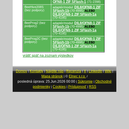
QFN8-1 ZIF SFlash-1
(71-2398)
BeeHive208S
DIL8/QFN8-1 ZIF
adaptér/modul:
(bez podpory)
SFlash-1b
(70-4995)
ALEBO
DIL8/QFN8-1 ZIF SFlash-1a
(70-4195)
BeeProg2 (bez
DIL8/QFN8-1 ZIF
adaptér/modul:
podpory)
SFlash-1b
(70-4995)
ALEBO
DIL8/QFN8-1 ZIF SFlash-1a
(70-4195)
BeeProg2C (bez
DIL8/QFN8-1 ZIF
adaptér/modul:
podpory)
SFlash-1b
(70-4995)
ALEBO
DIL8/QFN8-1 ZIF SFlash-1a
(70-4195)
vrátiť späť na zoznam výsledkov
Domov
Kontakty
Nájdite nás
Recenzia
X
LinkedIn
Wiki
|
|
|
|
|
|
|
Mapa stránok
©
Elnec s.r.o.
|
/
posledná úprava: 25.Jun.2026 00:00
Súkromie
Obchodné
|
|
podmienky
Cookies
Prístupnosť
RSS
|
|
|