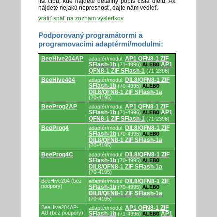
list čipu, kde nájdete detailný popis čísla dielu. Ak
nájdete nejakú nepresnosť, dajte nám vedieť.
vrátiť späť na zoznam výsledkov
Podporovaný programátormi a
programovacími adaptérmi/modulmi:
Podporovaný
BeeHive204AP
AP1 QFN8-1 ZIF
adaptér/modul:
programátormi
SFlash-1b
AP1
(71-4996)
ALEBO
a
QFN8-1 ZIF SFlash-1
(71-2398)
programovacími
adaptérmi/modulmi.
BeeHive404
DIL8/QFN8-1 ZIF
adaptér/modul:
SFlash-1b
(70-4995)
ALEBO
DIL8/QFN8-1 ZIF SFlash-1a
(70-4195)
BeeProg2AP
AP1 QFN8-1 ZIF
adaptér/modul:
SFlash-1b
AP1
(71-4996)
ALEBO
QFN8-1 ZIF SFlash-1
(71-2398)
BeeProg4
DIL8/QFN8-1 ZIF
adaptér/modul:
SFlash-1b
(70-4995)
ALEBO
DIL8/QFN8-1 ZIF SFlash-1a
(70-4195)
BeeProg4C
DIL8/QFN8-1 ZIF
adaptér/modul:
SFlash-1b
(70-4995)
ALEBO
DIL8/QFN8-1 ZIF SFlash-1a
(70-4195)
BeeHive204 (bez
DIL8/QFN8-1 ZIF
adaptér/modul:
podpory)
SFlash-1b
(70-4995)
ALEBO
DIL8/QFN8-1 ZIF SFlash-1a
(70-4195)
BeeHive204AP-
AP1 QFN8-1 ZIF
adaptér/modul:
AU (bez podpory)
SFlash-1b
AP1
(71-4996)
ALEBO