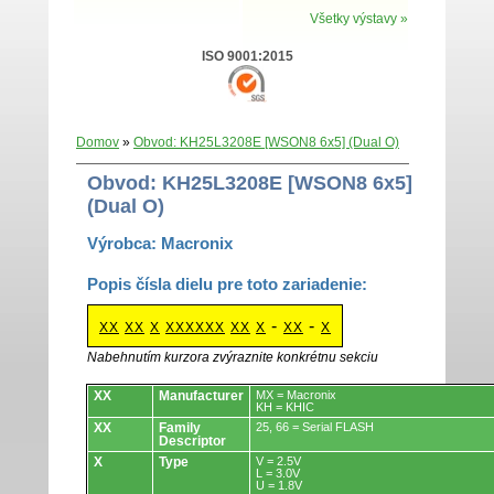
Všetky výstavy »
ISO 9001:2015
Domov
»
Obvod: KH25L3208E [WSON8 6x5] (Dual O)
Obvod: KH25L3208E [WSON8 6x5]
(Dual O)
Výrobca: Macronix
Popis čísla dielu pre toto zariadenie:
-
-
XX
XX
X
XXXXXX
XX
X
XX
X
Nabehnutím kurzora zvýraznite konkrétnu sekciu
Obvody.
XX
Manufacturer
MX = Macronix
KH = KHIC
XX
Family
25, 66 = Serial FLASH
Descriptor
X
Type
V = 2.5V
L = 3.0V
U = 1.8V