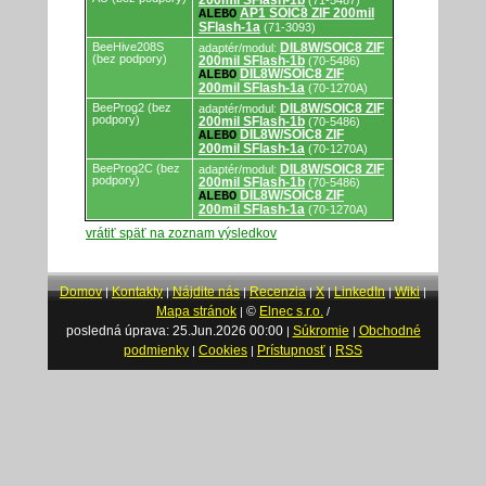
200mil SFlash-1b
(71-5487)
AP1 SOIC8 ZIF 200mil
ALEBO
SFlash-1a
(71-3093)
BeeHive208S
DIL8W/SOIC8 ZIF
adaptér/modul:
(bez podpory)
200mil SFlash-1b
(70-5486)
DIL8W/SOIC8 ZIF
ALEBO
200mil SFlash-1a
(70-1270A)
BeeProg2 (bez
DIL8W/SOIC8 ZIF
adaptér/modul:
podpory)
200mil SFlash-1b
(70-5486)
DIL8W/SOIC8 ZIF
ALEBO
200mil SFlash-1a
(70-1270A)
BeeProg2C (bez
DIL8W/SOIC8 ZIF
adaptér/modul:
podpory)
200mil SFlash-1b
(70-5486)
DIL8W/SOIC8 ZIF
ALEBO
200mil SFlash-1a
(70-1270A)
vrátiť späť na zoznam výsledkov
Domov
Kontakty
Nájdite nás
Recenzia
X
LinkedIn
Wiki
|
|
|
|
|
|
|
Mapa stránok
©
Elnec s.r.o.
|
/
posledná úprava: 25.Jun.2026 00:00
Súkromie
Obchodné
|
|
podmienky
Cookies
Prístupnosť
RSS
|
|
|