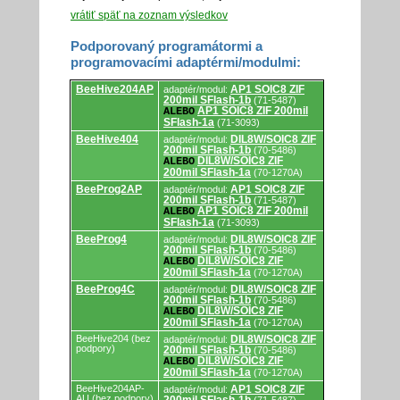
vrátiť späť na zoznam výsledkov
Podporovaný programátormi a
programovacími adaptérmi/modulmi:
Podporovaný
BeeHive204AP
AP1 SOIC8 ZIF
adaptér/modul:
programátormi
200mil SFlash-1b
(71-5487)
a
AP1 SOIC8 ZIF 200mil
ALEBO
programovacími
SFlash-1a
(71-3093)
adaptérmi/modulmi.
BeeHive404
DIL8W/SOIC8 ZIF
adaptér/modul:
200mil SFlash-1b
(70-5486)
DIL8W/SOIC8 ZIF
ALEBO
200mil SFlash-1a
(70-1270A)
BeeProg2AP
AP1 SOIC8 ZIF
adaptér/modul:
200mil SFlash-1b
(71-5487)
AP1 SOIC8 ZIF 200mil
ALEBO
SFlash-1a
(71-3093)
BeeProg4
DIL8W/SOIC8 ZIF
adaptér/modul:
200mil SFlash-1b
(70-5486)
DIL8W/SOIC8 ZIF
ALEBO
200mil SFlash-1a
(70-1270A)
BeeProg4C
DIL8W/SOIC8 ZIF
adaptér/modul:
200mil SFlash-1b
(70-5486)
DIL8W/SOIC8 ZIF
ALEBO
200mil SFlash-1a
(70-1270A)
BeeHive204 (bez
DIL8W/SOIC8 ZIF
adaptér/modul:
podpory)
200mil SFlash-1b
(70-5486)
DIL8W/SOIC8 ZIF
ALEBO
200mil SFlash-1a
(70-1270A)
BeeHive204AP-
AP1 SOIC8 ZIF
adaptér/modul:
AU (bez podpory)