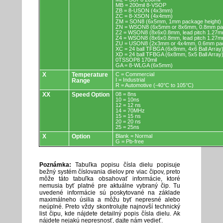
MB = 200mil 8-VSOP
ZB = 8-USON (4x3mm)
ZC = 8-XSON (4x4mm)
ZM = SON8 (6x5mm, 1mm package height)
ZN = WSON8 (6x5mm or 8x6mm, 0.8mm pac
Z2 = WSON8 (8x6x0.8mm, lead pitch 1.27m
Z4 = WSON8 (8x6x0.8mm, lead pitch 1.27m
ZU = USON8 (2x3mm or 4x4mm, 0.6mm pac
XC = 24 ball TFBGA (6x8mm, 4x6 Ball Array
XD = 24 ball TFBGA (6x8mm, 5x5 Ball Array
0TSSOP8 170mil
GA = 8-WLGA (6x5mm)
X
Temperature
C = Commercial
I = Industrial
Range
R = Automotive (-40°C to 105°C)
XX
Speed Option
08 = 8ns
10 = 10ns
12 = 12 ns
14 = 70MHz
15 = 15 ns
20 = 20 ns
25 = 25ns
X
Option
Blank = Normal
G = Pb-free
Poznámka:
Tabuľka popisu čísla dielu popisuje
bežný systém číslovania dielov pre viac čipov, preto
môže táto tabuľka obsahovať informácie, ktoré
nemusia byť platné pre aktuálne vybraný čip. Tu
uvedené informácie sú poskytované na základe
maximálneho úsilia a môžu byť nepresné alebo
neúplné. Preto vždy skontrolujte najnovší technický
list čipu, kde nájdete detailný popis čísla dielu. Ak
nájdete nejakú nepresnosť, dajte nám vedieť.