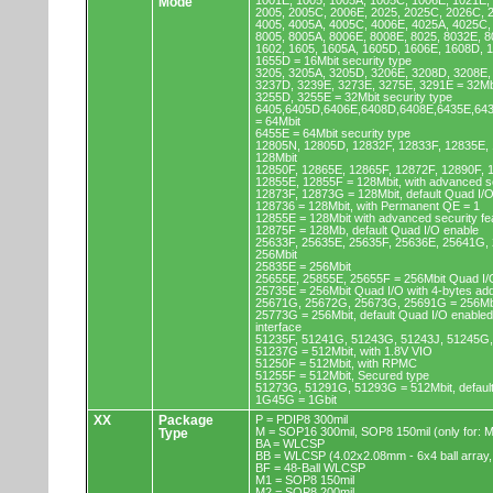
1001E, 1005, 1005A, 1005C, 1006E, 1021E,
Mode
2005, 2005C, 2006E, 2025, 2025C, 2026C, 
4005, 4005A, 4005C, 4006E, 4025A, 4025C,
8005, 8005A, 8006E, 8008E, 8025, 8032E, 8
1602, 1605, 1605A, 1605D, 1606E, 1608D, 
1655D = 16Mbit security type
3205, 3205A, 3205D, 3206E, 3208D, 3208E,
3237D, 3239E, 3273E, 3275E, 3291E = 32Mb
3255D, 3255E = 32Mbit security type
6405,6405D,6406E,6408D,6408E,6435E,64
= 64Mbit
6455E = 64Mbit security type
12805N, 12805D, 12832F, 12833F, 12835E,
128Mbit
12850F, 12865E, 12865F, 12872F, 12890F, 
12855E, 12855F = 128Mbit, with advanced se
12873F, 12873G = 128Mbit, default Quad I/
128736 = 128Mbit, with Permanent QE = 1
12855E = 128Mbit with advanced security fe
12875F = 128Mb, default Quad I/O enable
25633F, 25635E, 25635F, 25636E, 25641G,
256Mbit
25835E = 256Mbit
25655E, 25855E, 25655F = 256Mbit Quad I/O
25735E = 256Mbit Quad I/O with 4-bytes ad
25671G, 25672G, 25673G, 25691G = 256Mbit
25773G = 256Mbit, default Quad I/O enable
interface
51235F, 51241G, 51243G, 51243J, 51245G,
51237G = 512Mbit, with 1.8V VIO
51250F = 512Mbit, with RPMC
51255F = 512Mbit, Secured type
51273G, 51291G, 51293G = 512Mbit, default
1G45G = 1Gbit
XX
Package
P = PDIP8 300mil
M = SOP16 300mil, SOP8 150mil (only for
Type
BA = WLCSP
BB = WLCSP (4.02x2.08mm - 6x4 ball array,
BF = 48-Ball WLCSP
M1 = SOP8 150mil
M2 = SOP8 200mil