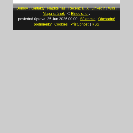
Domov
Kontakty
Nájdite nás
Recenzia
X
LinkedIn
Wiki
|
|
|
|
|
|
|
Mapa stránok
©
Elnec s.r.o.
|
/
posledná úprava: 25.Jun.2026 00:00
Súkromie
Obchodné
|
|
podmienky
Cookies
Prístupnosť
RSS
|
|
|