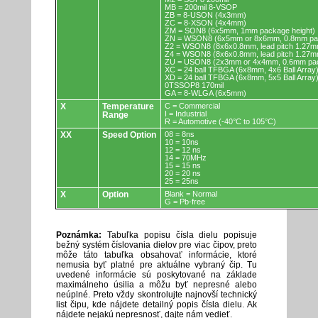
MB = 200mil 8-VSOP
ZB = 8-USON (4x3mm)
ZC = 8-XSON (4x4mm)
ZM = SON8 (6x5mm, 1mm package height)
ZN = WSON8 (6x5mm or 8x6mm, 0.8mm pac
Z2 = WSON8 (8x6x0.8mm, lead pitch 1.27m
Z4 = WSON8 (8x6x0.8mm, lead pitch 1.27m
ZU = USON8 (2x3mm or 4x4mm, 0.6mm pac
XC = 24 ball TFBGA (6x8mm, 4x6 Ball Array
XD = 24 ball TFBGA (6x8mm, 5x5 Ball Array
0TSSOP8 170mil
GA = 8-WLGA (6x5mm)
X
Temperature
C = Commercial
I = Industrial
Range
R = Automotive (-40°C to 105°C)
XX
Speed Option
08 = 8ns
10 = 10ns
12 = 12 ns
14 = 70MHz
15 = 15 ns
20 = 20 ns
25 = 25ns
X
Option
Blank = Normal
G = Pb-free
Poznámka:
Tabuľka popisu čísla dielu popisuje
bežný systém číslovania dielov pre viac čipov, preto
môže táto tabuľka obsahovať informácie, ktoré
nemusia byť platné pre aktuálne vybraný čip. Tu
uvedené informácie sú poskytované na základe
maximálneho úsilia a môžu byť nepresné alebo
neúplné. Preto vždy skontrolujte najnovší technický
list čipu, kde nájdete detailný popis čísla dielu. Ak
nájdete nejakú nepresnosť, dajte nám vedieť.