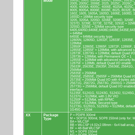
1001E, 1005, 1005A, 1005C, 1006E, 1021E,
Mode
2005, 2005C, 2006E, 2025, 2025C, 2026C, 
4005, 4005A, 4005C, 4006E, 4025A, 4025C,
8005, 8005A, 8006E, 8008E, 8025, 8032E, 8
1602, 1605, 1605A, 1605D, 1606E, 1608D, 
1655D = 16Mbit security type
3205, 3205A, 3205D, 3206E, 3208D, 3208E,
3237D, 3239E, 3273E, 3275E, 3291E = 32Mb
3255D, 3255E = 32Mbit security type
6405,6405D,6406E,6408D,6408E,6435E,64
= 64Mbit
6455E = 64Mbit security type
12805N, 12805D, 12832F, 12833F, 12835E,
128Mbit
12850F, 12865E, 12865F, 12872F, 12890F, 
12855E, 12855F = 128Mbit, with advanced se
12873F, 12873G = 128Mbit, default Quad I/
128736 = 128Mbit, with Permanent QE = 1
12855E = 128Mbit with advanced security fe
12875F = 128Mb, default Quad I/O enable
25633F, 25635E, 25635F, 25636E, 25641G,
256Mbit
25835E = 256Mbit
25655E, 25855E, 25655F = 256Mbit Quad I/O
25735E = 256Mbit Quad I/O with 4-bytes ad
25671G, 25672G, 25673G, 25691G = 256Mbit
25773G = 256Mbit, default Quad I/O enable
interface
51235F, 51241G, 51243G, 51243J, 51245G,
51237G = 512Mbit, with 1.8V VIO
51250F = 512Mbit, with RPMC
51255F = 512Mbit, Secured type
51273G, 51291G, 51293G = 512Mbit, default
1G45G = 1Gbit
XX
Package
P = PDIP8 300mil
M = SOP16 300mil, SOP8 150mil (only for
Type
BA = WLCSP
BB = WLCSP (4.02x2.08mm - 6x4 ball array,
BF = 48-Ball WLCSP
M1 = SOP8 150mil
M2 = SOP8 200mil