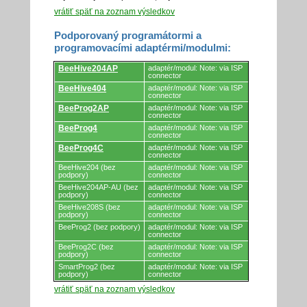
vrátiť späť na zoznam výsledkov
Podporovaný programátormi a
programovacími adaptérmi/modulmi:
Podporovaný
BeeHive204AP
adaptér/modul: Note: via ISP
programátormi
connector
a
BeeHive404
adaptér/modul: Note: via ISP
programovacími
connector
adaptérmi/modulmi.
BeeProg2AP
adaptér/modul: Note: via ISP
connector
BeeProg4
adaptér/modul: Note: via ISP
connector
BeeProg4C
adaptér/modul: Note: via ISP
connector
BeeHive204 (bez
adaptér/modul: Note: via ISP
podpory)
connector
BeeHive204AP-AU (bez
adaptér/modul: Note: via ISP
podpory)
connector
BeeHive208S (bez
adaptér/modul: Note: via ISP
podpory)
connector
BeeProg2 (bez podpory)
adaptér/modul: Note: via ISP
connector
BeeProg2C (bez
adaptér/modul: Note: via ISP
podpory)
connector
SmartProg2 (bez
adaptér/modul: Note: via ISP
podpory)
connector
vrátiť späť na zoznam výsledkov