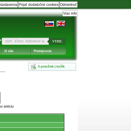
Nastavenia
Prijať dodatočné cookies
Odmietnuť
Viac info
?
VYHĽ.
O nás
Predajcovia
0 položiek | košík
nu sekciu