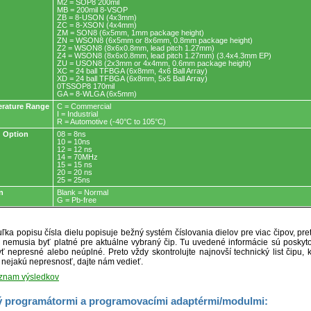
M2 = SOP8 200mil
MB = 200mil 8-VSOP
ZB = 8-USON (4x3mm)
ZC = 8-XSON (4x4mm)
ZM = SON8 (6x5mm, 1mm package height)
ZN = WSON8 (6x5mm or 8x6mm, 0.8mm package height)
Z2 = WSON8 (8x6x0.8mm, lead pitch 1.27mm)
Z4 = WSON8 (8x6x0.8mm, lead pitch 1.27mm) (3.4x4.3mm EP)
ZU = USON8 (2x3mm or 4x4mm, 0.6mm package height)
XC = 24 ball TFBGA (6x8mm, 4x6 Ball Array)
XD = 24 ball TFBGA (6x8mm, 5x5 Ball Array)
0TSSOP8 170mil
GA = 8-WLGA (6x5mm)
rature Range
C = Commercial
I = Industrial
R = Automotive (-40°C to 105°C)
 Option
08 = 8ns
10 = 10ns
12 = 12 ns
14 = 70MHz
15 = 15 ns
20 = 20 ns
25 = 25ns
n
Blank = Normal
G = Pb-free
ľka popisu čísla dielu popisuje bežný systém číslovania dielov pre viac čipov, pr
ré nemusia byť platné pre aktuálne vybraný čip. Tu uvedené informácie sú posk
ť nepresné alebo neúplné. Preto vždy skontrolujte najnovší technický list čipu, k
e nejakú nepresnosť, dajte nám vedieť.
oznam výsledkov
 programátormi a programovacími adaptérmi/modulmi: