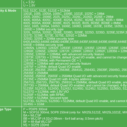
L = 3.0V
U = 1.8V
ity & Mode
512, 512C, 512E, 5121E = 512kbit
1001E, 1005, 1005A, 1005C, 1006E, 1021E, 1025C = 1Mbit
2005, 2005C, 2006E, 2025, 2025C, 2026C, 2026D, 2026E = 2Mbit
4005, 4005A, 4005C, 4006E, 4025A, 4025C, 4026E, 4033E, 4035 = 4Mbit
8005, 8005A, 8006E, 8008E, 8025, 8032E, 8035, 8035E, 8036E = 8Mbit
1602, 1605, 1605A, 1605D, 1606E, 1608D, 1608E, 1633E, 1635E, 1635D, 1
1655D = 16Mbit security type
3205, 3205A, 3205D, 3206E, 3208D, 3208E, 3225D, 3235D, 3235E,3235F,
3237D, 3239E, 3273E, 3275E, 3291E = 32Mbit
3255D, 3255E = 32Mbit security type
6405,6405D,6406E,6408D,6408E,6435E,6435F,6436E,6439E,6445E,6446E,
6455E = 64Mbit security type
12805N, 12805D, 12832F, 12833F, 12835E, 12835F, 12836E, 12839F, 128
12850F, 12865E, 12865F, 12872F, 12890F, 12891F, 12892F, 128356 = 128M
12855E, 12855F = 128Mbit, with advanced security feature
12873F, 12873G = 128Mbit, default Quad I/O enable, and cannot be chang
128736 = 128Mbit, with Permanent QE = 1
12855E = 128Mbit with advanced security feature
12875F = 128Mb, default Quad I/O enable
25633F, 25635E, 25635F, 25636E, 25641G, 25643G, 25639F, 25645G, 256
25835E = 256Mbit
25655E, 25855E, 25655F = 256Mbit Quad I/O with advanced security featu
25735E = 256Mbit Quad I/O with 4-bytes address
25671G, 25672G, 25673G, 25691G = 256Mbit, default Quad I/O enable, an
25773G = 256Mbit, default Quad I/O enabled, and cannot be changed, 4-B
51235F, 51241G, 51243G, 51243J, 51245G, 51245J, 51255G, 51265G, 51
51237G = 512Mbit, with 1.8V VIO
51250F = 512Mbit, with RPMC
51255F = 512Mbit, Secured type
51273G, 51291G, 51293G = 512Mbit, default Quad I/O enable, and cannot
1G45G = 1Gbit
ge Type
P = PDIP8 300mil
M = SOP16 300mil, SOP8 150mil (only for: MX25L5121E, MX25L1021E, M
BA = WLCSP
BB = WLCSP (4.02x2.08mm - 6x4 ball array, 0.5mm pitch)
BF = 48-Ball WLCSP
M1 = SOP8 150mil