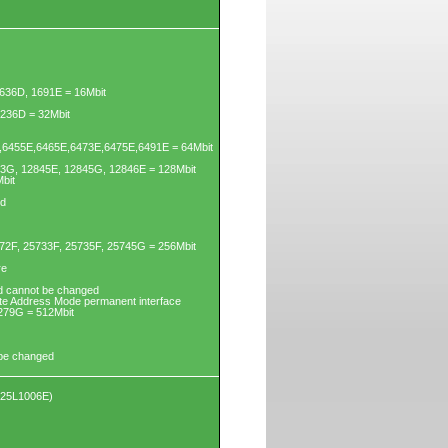
636D, 1691E = 16Mbit
3236D = 32Mbit
6455E,6465E,6473E,6475E,6491E = 64Mbit
43G, 12845E, 12845G, 12846E = 128Mbit
bit
ed
72F, 25733F, 25735F, 25745G = 256Mbit
re
d cannot be changed
yte Address Mode permanent interface
279G = 512Mbit
 be changed
X25L1006E)