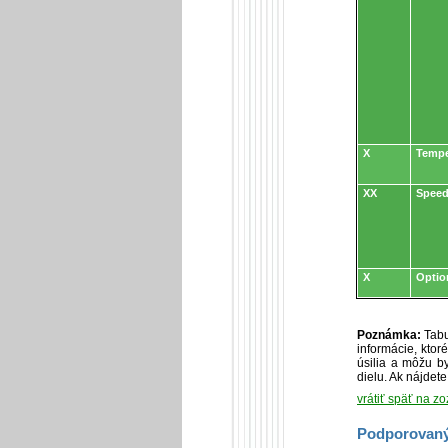
X
Tempe
XX
Speed
X
Optio
Poznámka:
Tabu
informácie, kto
úsilia a môžu by
dielu. Ak nájdet
vrátiť späť na z
Podporovaný