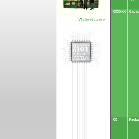
XXXXXX
Capac
Všetky výstavy »
XX
Packa