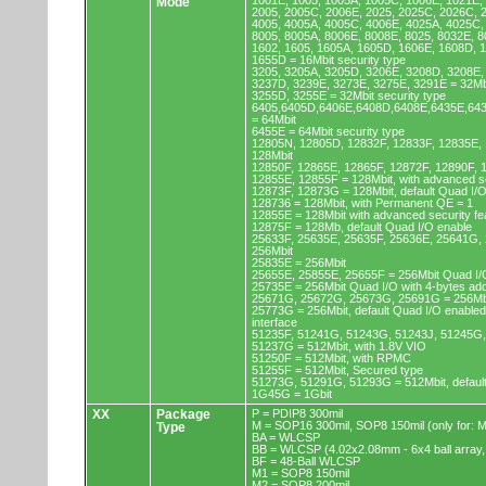
1001E, 1005, 1005A, 1005C, 1006E, 1021E,
Mode
2005, 2005C, 2006E, 2025, 2025C, 2026C, 
4005, 4005A, 4005C, 4006E, 4025A, 4025C,
8005, 8005A, 8006E, 8008E, 8025, 8032E, 8
1602, 1605, 1605A, 1605D, 1606E, 1608D, 
1655D = 16Mbit security type
3205, 3205A, 3205D, 3206E, 3208D, 3208E,
3237D, 3239E, 3273E, 3275E, 3291E = 32Mb
3255D, 3255E = 32Mbit security type
6405,6405D,6406E,6408D,6408E,6435E,64
= 64Mbit
6455E = 64Mbit security type
12805N, 12805D, 12832F, 12833F, 12835E,
128Mbit
12850F, 12865E, 12865F, 12872F, 12890F, 
12855E, 12855F = 128Mbit, with advanced se
12873F, 12873G = 128Mbit, default Quad I/
128736 = 128Mbit, with Permanent QE = 1
12855E = 128Mbit with advanced security fe
12875F = 128Mb, default Quad I/O enable
25633F, 25635E, 25635F, 25636E, 25641G,
256Mbit
25835E = 256Mbit
25655E, 25855E, 25655F = 256Mbit Quad I/O
25735E = 256Mbit Quad I/O with 4-bytes ad
25671G, 25672G, 25673G, 25691G = 256Mbit
25773G = 256Mbit, default Quad I/O enable
interface
51235F, 51241G, 51243G, 51243J, 51245G,
51237G = 512Mbit, with 1.8V VIO
51250F = 512Mbit, with RPMC
51255F = 512Mbit, Secured type
51273G, 51291G, 51293G = 512Mbit, default
1G45G = 1Gbit
XX
Package
P = PDIP8 300mil
M = SOP16 300mil, SOP8 150mil (only for
Type
BA = WLCSP
BB = WLCSP (4.02x2.08mm - 6x4 ball array,
BF = 48-Ball WLCSP
M1 = SOP8 150mil
M2 = SOP8 200mil