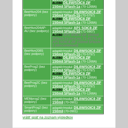
DIL8W/SOIC8 ZIF
ALEBO
150mil SFlash-1a
(70-1268A)
BeeHive204 (bez
DIL8W/SOIC8 ZIF
adaptér/modul:
podpory)
150mil SFlash-1b
(70-5797)
DIL8W/SOIC8 ZIF
ALEBO
150mil SFlash-1a
(70-1268A)
BeeHive204AP-
AP1 SOIC8 ZIF
adaptér/modul:
AU (bez podpory)
150mil SFlash-1b
(71-5907)
AP1 SOIC8 ZIF 150mil
ALEBO
SFlash-1a (ord.no. 71-4176) or
AP1 SOIC8 ZIF 150mil SFlash-
1 (discontinued)
BeeHive208S
DIL8W/SOIC8 ZIF
adaptér/modul:
(bez podpory)
150mil SFlash-1b
(70-5797)
DIL8W/SOIC8 ZIF
ALEBO
150mil SFlash-1a
(70-1268A)
BeeProg2 (bez
DIL8W/SOIC8 ZIF
adaptér/modul:
podpory)
150mil SFlash-1b
(70-5797)
DIL8W/SOIC8 ZIF
ALEBO
150mil SFlash-1a
(70-1268A)
BeeProg2C (bez
DIL8W/SOIC8 ZIF
adaptér/modul:
podpory)
150mil SFlash-1b
(70-5797)
DIL8W/SOIC8 ZIF
ALEBO
150mil SFlash-1a
(70-1268A)
MEMprog2 (bez
DIL8W/SOIC8 ZIF
adaptér/modul:
podpory)
150mil
(70-0901)
SmartProg2 (bez
DIL8W/SOIC8 ZIF
adaptér/modul:
podpory)
150mil
(70-0901)
vrátiť späť na zoznam výsledkov