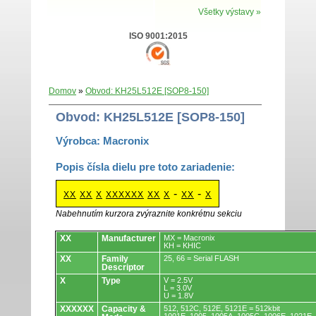
Všetky výstavy »
ISO 9001:2015
Domov
»
Obvod: KH25L512E [SOP8-150]
Obvod: KH25L512E [SOP8-150]
Výrobca: Macronix
Popis čísla dielu pre toto zariadenie:
-
-
XX
XX
X
XXXXXX
XX
X
XX
X
Nabehnutím kurzora zvýraznite konkrétnu sekciu
Obvody.
XX
Manufacturer
MX = Macronix
KH = KHIC
XX
Family
25, 66 = Serial FLASH
Descriptor
X
Type
V = 2.5V
L = 3.0V
U = 1.8V
XXXXXX
Capacity &
512, 512C, 512E, 5121E = 512kbit