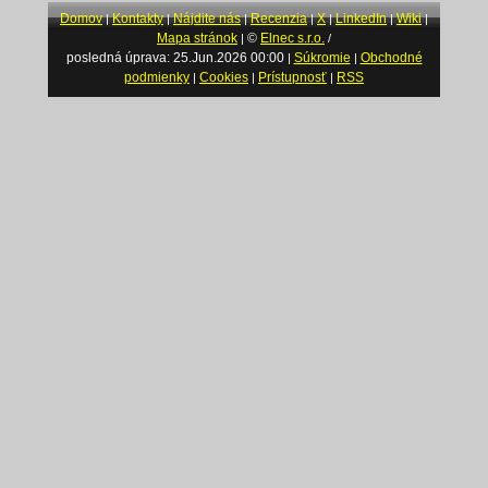
Domov
Kontakty
Nájdite nás
Recenzia
X
LinkedIn
Wiki
|
|
|
|
|
|
|
Mapa stránok
©
Elnec s.r.o.
|
/
posledná úprava: 25.Jun.2026 00:00
Súkromie
Obchodné
|
|
podmienky
Cookies
Prístupnosť
RSS
|
|
|