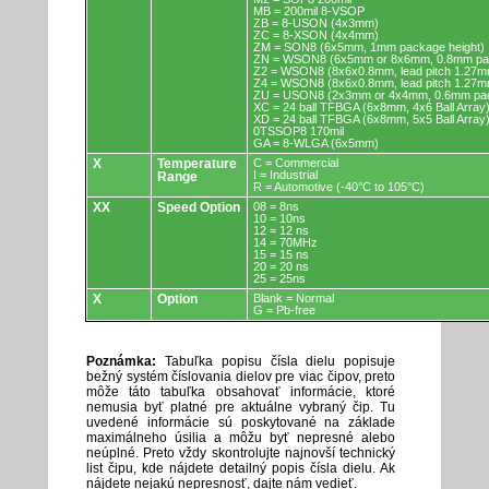
MB = 200mil 8-VSOP
ZB = 8-USON (4x3mm)
ZC = 8-XSON (4x4mm)
ZM = SON8 (6x5mm, 1mm package height)
ZN = WSON8 (6x5mm or 8x6mm, 0.8mm pac
Z2 = WSON8 (8x6x0.8mm, lead pitch 1.27m
Z4 = WSON8 (8x6x0.8mm, lead pitch 1.27m
ZU = USON8 (2x3mm or 4x4mm, 0.6mm pac
XC = 24 ball TFBGA (6x8mm, 4x6 Ball Array
XD = 24 ball TFBGA (6x8mm, 5x5 Ball Array
0TSSOP8 170mil
GA = 8-WLGA (6x5mm)
X
Temperature
C = Commercial
I = Industrial
Range
R = Automotive (-40°C to 105°C)
XX
Speed Option
08 = 8ns
10 = 10ns
12 = 12 ns
14 = 70MHz
15 = 15 ns
20 = 20 ns
25 = 25ns
X
Option
Blank = Normal
G = Pb-free
Poznámka:
Tabuľka popisu čísla dielu popisuje
bežný systém číslovania dielov pre viac čipov, preto
môže táto tabuľka obsahovať informácie, ktoré
nemusia byť platné pre aktuálne vybraný čip. Tu
uvedené informácie sú poskytované na základe
maximálneho úsilia a môžu byť nepresné alebo
neúplné. Preto vždy skontrolujte najnovší technický
list čipu, kde nájdete detailný popis čísla dielu. Ak
nájdete nejakú nepresnosť, dajte nám vedieť.