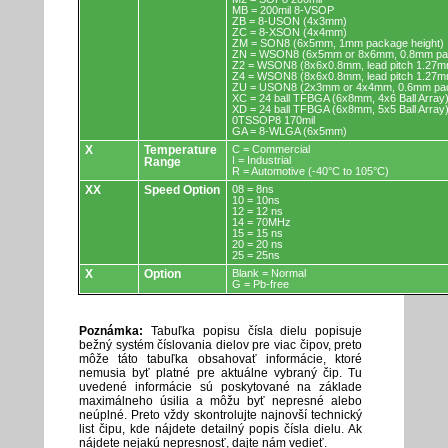
MB = 200mil 8-VSOP
ZB = 8-USON (4x3mm)
ZC = 8-XSON (4x4mm)
ZM = SON8 (6x5mm, 1mm package height)
ZN = WSON8 (6x5mm or 8x6mm, 0.8mm pac
Z2 = WSON8 (8x6x0.8mm, lead pitch 1.27m
Z4 = WSON8 (8x6x0.8mm, lead pitch 1.27m
ZU = USON8 (2x3mm or 4x4mm, 0.6mm pac
XC = 24 ball TFBGA (6x8mm, 4x6 Ball Array
XD = 24 ball TFBGA (6x8mm, 5x5 Ball Array
0TSSOP8 170mil
GA = 8-WLGA (6x5mm)
X
Temperature
C = Commercial
I = Industrial
Range
R = Automotive (-40°C to 105°C)
XX
Speed Option
08 = 8ns
10 = 10ns
12 = 12 ns
14 = 70MHz
15 = 15 ns
20 = 20 ns
25 = 25ns
X
Option
Blank = Normal
G = Pb-free
Poznámka:
Tabuľka popisu čísla dielu popisuje
bežný systém číslovania dielov pre viac čipov, preto
môže táto tabuľka obsahovať informácie, ktoré
nemusia byť platné pre aktuálne vybraný čip. Tu
uvedené informácie sú poskytované na základe
maximálneho úsilia a môžu byť nepresné alebo
neúplné. Preto vždy skontrolujte najnovší technický
list čipu, kde nájdete detailný popis čísla dielu. Ak
nájdete nejakú nepresnosť, dajte nám vedieť.