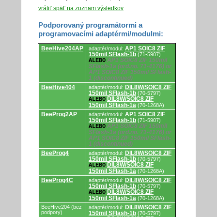
vrátiť späť na zoznam výsledkov
Podporovaný programátormi a
programovacími adaptérmi/modulmi:
Podporovaný
BeeHive204AP
AP1 SOIC8 ZIF
adaptér/modul:
programátormi
150mil SFlash-1b
(71-5907)
a
AP1 SOIC8 ZIF 150mil
ALEBO
programovacími
SFlash-1a (ord.no. 71-4176) or
adaptérmi/modulmi.
AP1 SOIC8 ZIF 150mil SFlash-
1 (discontinued)
BeeHive404
DIL8W/SOIC8 ZIF
adaptér/modul:
150mil SFlash-1b
(70-5797)
DIL8W/SOIC8 ZIF
ALEBO
150mil SFlash-1a
(70-1268A)
BeeProg2AP
AP1 SOIC8 ZIF
adaptér/modul:
150mil SFlash-1b
(71-5907)
AP1 SOIC8 ZIF 150mil
ALEBO
SFlash-1a (ord.no. 71-4176) or
AP1 SOIC8 ZIF 150mil SFlash-
1 (discontinued)
BeeProg4
DIL8W/SOIC8 ZIF
adaptér/modul:
150mil SFlash-1b
(70-5797)
DIL8W/SOIC8 ZIF
ALEBO
150mil SFlash-1a
(70-1268A)
BeeProg4C
DIL8W/SOIC8 ZIF
adaptér/modul:
150mil SFlash-1b
(70-5797)
DIL8W/SOIC8 ZIF
ALEBO
150mil SFlash-1a
(70-1268A)
BeeHive204 (bez
DIL8W/SOIC8 ZIF
adaptér/modul:
podpory)
150mil SFlash-1b
(70-5797)