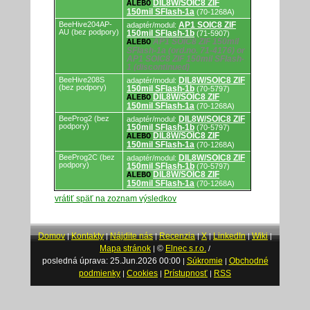
DIL8W/SOIC8 ZIF
ALEBO
150mil SFlash-1a
(70-1268A)
BeeHive204AP-
AP1 SOIC8 ZIF
adaptér/modul:
AU (bez podpory)
150mil SFlash-1b
(71-5907)
AP1 SOIC8 ZIF 150mil
ALEBO
SFlash-1a (ord.no. 71-4176) or
AP1 SOIC8 ZIF 150mil SFlash-
1 (discontinued)
BeeHive208S
DIL8W/SOIC8 ZIF
adaptér/modul:
(bez podpory)
150mil SFlash-1b
(70-5797)
DIL8W/SOIC8 ZIF
ALEBO
150mil SFlash-1a
(70-1268A)
BeeProg2 (bez
DIL8W/SOIC8 ZIF
adaptér/modul:
podpory)
150mil SFlash-1b
(70-5797)
DIL8W/SOIC8 ZIF
ALEBO
150mil SFlash-1a
(70-1268A)
BeeProg2C (bez
DIL8W/SOIC8 ZIF
adaptér/modul:
podpory)
150mil SFlash-1b
(70-5797)
DIL8W/SOIC8 ZIF
ALEBO
150mil SFlash-1a
(70-1268A)
vrátiť späť na zoznam výsledkov
Domov
Kontakty
Nájdite nás
Recenzia
X
LinkedIn
Wiki
|
|
|
|
|
|
|
Mapa stránok
©
Elnec s.r.o.
|
/
posledná úprava: 25.Jun.2026 00:00
Súkromie
Obchodné
|
|
podmienky
Cookies
Prístupnosť
RSS
|
|
|