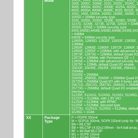
1001E, 1005, 1005A, 1005C, 1006E, 1021E,
Mode
2005, 2005C, 2006E, 2025, 2025C, 2026C, 
4005, 4005A, 4005C, 4006E, 4025A, 4025C,
8005, 8005A, 8006E, 8008E, 8025, 8032E, 8
1602, 1605, 1605A, 1605D, 1606E, 1608D, 
1655D = 16Mbit security type
3205, 3205A, 3205D, 3206E, 3208D, 3208E,
3237D, 3239E, 3273E, 3275E, 3291E = 32Mb
3255D, 3255E = 32Mbit security type
6405,6405D,6406E,6408D,6408E,6435E,64
= 64Mbit
6455E = 64Mbit security type
12805N, 12805D, 12832F, 12833F, 12835E,
128Mbit
12850F, 12865E, 12865F, 12872F, 12890F, 
12855E, 12855F = 128Mbit, with advanced se
12873F, 12873G = 128Mbit, default Quad I/
128736 = 128Mbit, with Permanent QE = 1
12855E = 128Mbit with advanced security fe
12875F = 128Mb, default Quad I/O enable
25633F, 25635E, 25635F, 25636E, 25641G,
256Mbit
25835E = 256Mbit
25655E, 25855E, 25655F = 256Mbit Quad I/O
25735E = 256Mbit Quad I/O with 4-bytes ad
25671G, 25672G, 25673G, 25691G = 256Mbit
25773G = 256Mbit, default Quad I/O enable
interface
51235F, 51241G, 51243G, 51243J, 51245G,
51237G = 512Mbit, with 1.8V VIO
51250F = 512Mbit, with RPMC
51255F = 512Mbit, Secured type
51273G, 51291G, 51293G = 512Mbit, default
1G45G = 1Gbit
XX
Package
P = PDIP8 300mil
M = SOP16 300mil, SOP8 150mil (only for
Type
BA = WLCSP
BB = WLCSP (4.02x2.08mm - 6x4 ball array,
BF = 48-Ball WLCSP
M1 = SOP8 150mil
M2 = SOP8 200mil