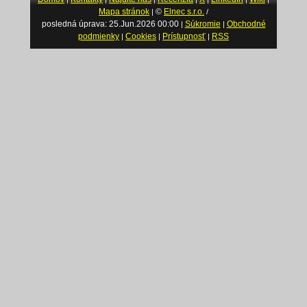
Mapa stránok
©
Elnec s.r.o.
|
/
posledná úprava: 25.Jun.2026 00:00
Súkromie
Obchodné
|
|
podmienky
Cookies
Prístupnosť
RSS
|
|
|