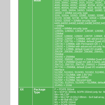
1001E, 1005, 1005A, 1005C, 1006E, 1021E,
Mode
2005, 2005C, 2006E, 2025, 2025C, 2026C, 
4005, 4005A, 4005C, 4006E, 4025A, 4025C,
8005, 8005A, 8006E, 8008E, 8025, 8032E, 8
1602, 1605, 1605A, 1605D, 1606E, 1608D, 
1655D = 16Mbit security type
3205, 3205A, 3205D, 3206E, 3208D, 3208E,
3237D, 3239E, 3273E, 3275E, 3291E = 32Mb
3255D, 3255E = 32Mbit security type
6405,6405D,6406E,6408D,6408E,6435E,64
= 64Mbit
6455E = 64Mbit security type
12805N, 12805D, 12832F, 12833F, 12835E,
128Mbit
12850F, 12865E, 12865F, 12872F, 12890F, 
12855E, 12855F = 128Mbit, with advanced se
12873F, 12873G = 128Mbit, default Quad I/
128736 = 128Mbit, with Permanent QE = 1
12855E = 128Mbit with advanced security fe
12875F = 128Mb, default Quad I/O enable
25633F, 25635E, 25635F, 25636E, 25641G,
256Mbit
25835E = 256Mbit
25655E, 25855E, 25655F = 256Mbit Quad I/O
25735E = 256Mbit Quad I/O with 4-bytes ad
25671G, 25672G, 25673G, 25691G = 256Mbit
25773G = 256Mbit, default Quad I/O enable
interface
51235F, 51241G, 51243G, 51243J, 51245G,
51237G = 512Mbit, with 1.8V VIO
51250F = 512Mbit, with RPMC
51255F = 512Mbit, Secured type
51273G, 51291G, 51293G = 512Mbit, default
1G45G = 1Gbit
XX
Package
P = PDIP8 300mil
M = SOP16 300mil, SOP8 150mil (only for
Type
BA = WLCSP
BB = WLCSP (4.02x2.08mm - 6x4 ball array,
BF = 48-Ball WLCSP
M1 = SOP8 150mil
M2 = SOP8 200mil