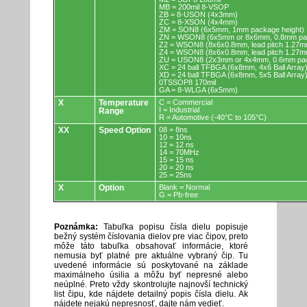
MB = 200mil 8-VSOP
ZB = 8-USON (4x3mm)
ZC = 8-XSON (4x4mm)
ZM = SON8 (6x5mm, 1mm package height)
ZN = WSON8 (6x5mm or 8x6mm, 0.8mm pac
Z2 = WSON8 (8x6x0.8mm, lead pitch 1.27m
Z4 = WSON8 (8x6x0.8mm, lead pitch 1.27m
ZU = USON8 (2x3mm or 4x4mm, 0.6mm pac
XC = 24 ball TFBGA (6x8mm, 4x6 Ball Array
XD = 24 ball TFBGA (6x8mm, 5x5 Ball Array
0TSSOP8 170mil
GA = 8-WLGA (6x5mm)
X
Temperature
C = Commercial
I = Industrial
Range
R = Automotive (-40°C to 105°C)
XX
Speed Option
08 = 8ns
10 = 10ns
12 = 12 ns
14 = 70MHz
15 = 15 ns
20 = 20 ns
25 = 25ns
X
Option
Blank = Normal
G = Pb-free
Poznámka:
Tabuľka popisu čísla dielu popisuje
bežný systém číslovania dielov pre viac čipov, preto
môže táto tabuľka obsahovať informácie, ktoré
nemusia byť platné pre aktuálne vybraný čip. Tu
uvedené informácie sú poskytované na základe
maximálneho úsilia a môžu byť nepresné alebo
neúplné. Preto vždy skontrolujte najnovší technický
list čipu, kde nájdete detailný popis čísla dielu. Ak
nájdete nejakú nepresnosť, dajte nám vedieť.