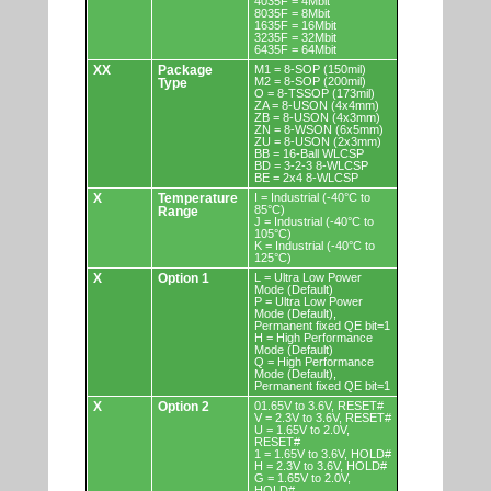
4035F = 4Mbit
8035F = 8Mbit
1635F = 16Mbit
3235F = 32Mbit
6435F = 64Mbit
XX
Package
M1 = 8-SOP (150mil)
M2 = 8-SOP (200mil)
Type
O = 8-TSSOP (173mil)
ZA = 8-USON (4x4mm)
ZB = 8-USON (4x3mm)
ZN = 8-WSON (6x5mm)
ZU = 8-USON (2x3mm)
BB = 16-Ball WLCSP
BD = 3-2-3 8-WLCSP
BE = 2x4 8-WLCSP
X
Temperature
I = Industrial (-40°C to
85°C)
Range
J = Industrial (-40°C to
105°C)
K = Industrial (-40°C to
125°C)
X
Option 1
L = Ultra Low Power
Mode (Default)
P = Ultra Low Power
Mode (Default),
Permanent fixed QE bit=1
H = High Performance
Mode (Default)
Q = High Performance
Mode (Default),
Permanent fixed QE bit=1
X
Option 2
01.65V to 3.6V, RESET#
V = 2.3V to 3.6V, RESET#
U = 1.65V to 2.0V,
RESET#
1 = 1.65V to 3.6V, HOLD#
H = 2.3V to 3.6V, HOLD#
G = 1.65V to 2.0V,
HOLD#