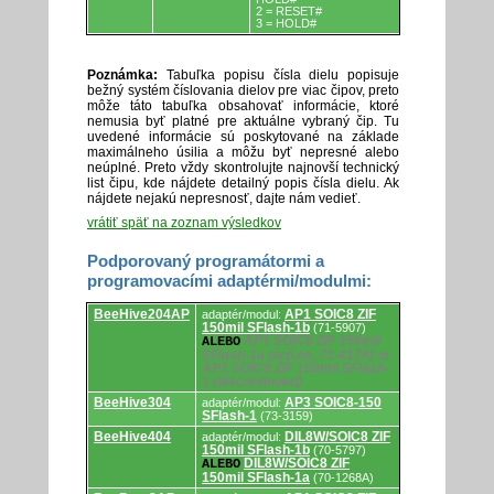
2 = RESET#
3 = HOLD#
Poznámka:
Tabuľka popisu čísla dielu popisuje
bežný systém číslovania dielov pre viac čipov, preto
môže táto tabuľka obsahovať informácie, ktoré
nemusia byť platné pre aktuálne vybraný čip. Tu
uvedené informácie sú poskytované na základe
maximálneho úsilia a môžu byť nepresné alebo
neúplné. Preto vždy skontrolujte najnovší technický
list čipu, kde nájdete detailný popis čísla dielu. Ak
nájdete nejakú nepresnosť, dajte nám vedieť.
vrátiť späť na zoznam výsledkov
Podporovaný programátormi a
programovacími adaptérmi/modulmi:
Podporovaný
BeeHive204AP
AP1 SOIC8 ZIF
adaptér/modul:
programátormi
150mil SFlash-1b
(71-5907)
a
AP1 SOIC8 ZIF 150mil
ALEBO
programovacími
SFlash-1a (ord.no. 71-4176) or
adaptérmi/modulmi.
AP1 SOIC8 ZIF 150mil SFlash-
1 (discontinued)
BeeHive304
AP3 SOIC8-150
adaptér/modul:
SFlash-1
(73-3159)
BeeHive404
DIL8W/SOIC8 ZIF
adaptér/modul:
150mil SFlash-1b
(70-5797)
DIL8W/SOIC8 ZIF
ALEBO
150mil SFlash-1a
(70-1268A)