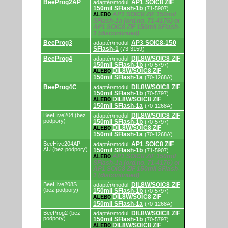
BeeProg2AP
AP1 SOIC8 ZIF
adaptér/modul:
150mil SFlash-1b
(71-5907)
AP1 SOIC8 ZIF 150mil
ALEBO
SFlash-1a (ord.no. 71-4176) or
AP1 SOIC8 ZIF 150mil SFlash-
1 (discontinued)
BeeProg3
AP3 SOIC8-150
adaptér/modul:
SFlash-1
(73-3159)
BeeProg4
DIL8W/SOIC8 ZIF
adaptér/modul:
150mil SFlash-1b
(70-5797)
DIL8W/SOIC8 ZIF
ALEBO
150mil SFlash-1a
(70-1268A)
BeeProg4C
DIL8W/SOIC8 ZIF
adaptér/modul:
150mil SFlash-1b
(70-5797)
DIL8W/SOIC8 ZIF
ALEBO
150mil SFlash-1a
(70-1268A)
BeeHive204 (bez
DIL8W/SOIC8 ZIF
adaptér/modul:
podpory)
150mil SFlash-1b
(70-5797)
DIL8W/SOIC8 ZIF
ALEBO
150mil SFlash-1a
(70-1268A)
BeeHive204AP-
AP1 SOIC8 ZIF
adaptér/modul:
AU (bez podpory)
150mil SFlash-1b
(71-5907)
AP1 SOIC8 ZIF 150mil
ALEBO
SFlash-1a (ord.no. 71-4176) or
AP1 SOIC8 ZIF 150mil SFlash-
1 (discontinued)
BeeHive208S
DIL8W/SOIC8 ZIF
adaptér/modul:
(bez podpory)
150mil SFlash-1b
(70-5797)
DIL8W/SOIC8 ZIF
ALEBO
150mil SFlash-1a
(70-1268A)
BeeProg2 (bez
DIL8W/SOIC8 ZIF
adaptér/modul:
podpory)
150mil SFlash-1b
(70-5797)
DIL8W/SOIC8 ZIF
ALEBO