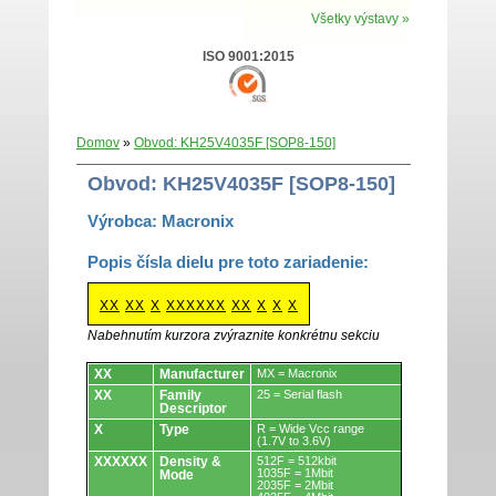
Všetky výstavy »
ISO 9001:2015
Domov
»
Obvod: KH25V4035F [SOP8-150]
Obvod: KH25V4035F [SOP8-150]
Výrobca: Macronix
Popis čísla dielu pre toto zariadenie:
XX
XX
X
XXXXXX
XX
X
X
X
Nabehnutím kurzora zvýraznite konkrétnu sekciu
Obvody.
XX
Manufacturer
MX = Macronix
XX
Family
25 = Serial flash
Descriptor
X
Type
R = Wide Vcc range
(1.7V to 3.6V)
XXXXXX
Density &
512F = 512kbit
1035F = 1Mbit
Mode
2035F = 2Mbit