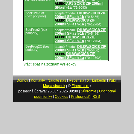
200mil SFlash-1b
(71-5487)
AP1 SOIC8 ZIF 200mil
ALEBO
SFlash-1a
(71-3093)
BeeHive208S
DIL8W/SOIC8 ZIF
adaptér/modul:
(bez podpory)
200mil SFlash-1b
(70-5486)
DIL8W/SOIC8 ZIF
ALEBO
200mil SFlash-1a
(70-1270A)
BeeProg2 (bez
DIL8W/SOIC8 ZIF
adaptér/modul:
podpory)
200mil SFlash-1b
(70-5486)
DIL8W/SOIC8 ZIF
ALEBO
200mil SFlash-1a
(70-1270A)
BeeProg2C (bez
DIL8W/SOIC8 ZIF
adaptér/modul:
podpory)
200mil SFlash-1b
(70-5486)
DIL8W/SOIC8 ZIF
ALEBO
200mil SFlash-1a
(70-1270A)
vrátiť späť na zoznam výsledkov
Domov
Kontakty
Nájdite nás
Recenzia
X
LinkedIn
Wiki
|
|
|
|
|
|
|
Mapa stránok
©
Elnec s.r.o.
|
/
posledná úprava: 25.Jun.2026 00:00
Súkromie
Obchodné
|
|
podmienky
Cookies
Prístupnosť
RSS
|
|
|