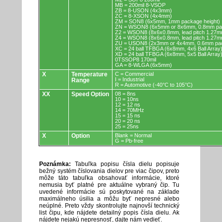
MB = 200mil 8-VSOP
ZB = 8-USON (4x3mm)
ZC = 8-XSON (4x4mm)
ZM = SON8 (6x5mm, 1mm package height)
ZN = WSON8 (6x5mm or 8x6mm, 0.8mm pac
Z2 = WSON8 (8x6x0.8mm, lead pitch 1.27m
Z4 = WSON8 (8x6x0.8mm, lead pitch 1.27m
ZU = USON8 (2x3mm or 4x4mm, 0.6mm pac
XC = 24 ball TFBGA (6x8mm, 4x6 Ball Array
XD = 24 ball TFBGA (6x8mm, 5x5 Ball Array
0TSSOP8 170mil
GA = 8-WLGA (6x5mm)
X
Temperature
C = Commercial
I = Industrial
Range
R = Automotive (-40°C to 105°C)
XX
Speed Option
08 = 8ns
10 = 10ns
12 = 12 ns
14 = 70MHz
15 = 15 ns
20 = 20 ns
25 = 25ns
X
Option
Blank = Normal
G = Pb-free
Poznámka:
Tabuľka popisu čísla dielu popisuje
bežný systém číslovania dielov pre viac čipov, preto
môže táto tabuľka obsahovať informácie, ktoré
nemusia byť platné pre aktuálne vybraný čip. Tu
uvedené informácie sú poskytované na základe
maximálneho úsilia a môžu byť nepresné alebo
neúplné. Preto vždy skontrolujte najnovší technický
list čipu, kde nájdete detailný popis čísla dielu. Ak
nájdete nejakú nepresnosť, dajte nám vedieť.