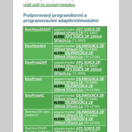
vrátiť späť na zoznam výsledkov
Podporovaný programátormi a
programovacími adaptérmi/modulmi:
Podporovaný
BeeHive204AP
AP1 SOIC8 ZIF
adaptér/modul:
programátormi
200mil SFlash-1b
(71-5487)
a
AP1 SOIC8 ZIF 200mil
ALEBO
programovacími
SFlash-1a
(71-3093)
adaptérmi/modulmi.
BeeHive404
DIL8W/SOIC8 ZIF
adaptér/modul:
200mil SFlash-1b
(70-5486)
DIL8W/SOIC8 ZIF
ALEBO
200mil SFlash-1a
(70-1270A)
BeeProg2AP
AP1 SOIC8 ZIF
adaptér/modul:
200mil SFlash-1b
(71-5487)
AP1 SOIC8 ZIF 200mil
ALEBO
SFlash-1a
(71-3093)
BeeProg4
DIL8W/SOIC8 ZIF
adaptér/modul:
200mil SFlash-1b
(70-5486)
DIL8W/SOIC8 ZIF
ALEBO
200mil SFlash-1a
(70-1270A)
BeeProg4C
DIL8W/SOIC8 ZIF
adaptér/modul:
200mil SFlash-1b
(70-5486)
DIL8W/SOIC8 ZIF
ALEBO
200mil SFlash-1a
(70-1270A)
BeeHive204 (bez
DIL8W/SOIC8 ZIF
adaptér/modul:
podpory)
200mil SFlash-1b
(70-5486)
DIL8W/SOIC8 ZIF
ALEBO
200mil SFlash-1a
(70-1270A)
BeeHive204AP-
AP1 SOIC8 ZIF
adaptér/modul:
AU (bez podpory)