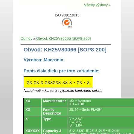
Všetky výstavy »
ISO 9001:2015
Domov
»
Obvod: KH25V80066 [SOP8-200]
Obvod: KH25V80066 [SOP8-200]
Výrobca: Macronix
Popis čísla dielu pre toto zariadenie:
-
-
XX
XX
X
XXXXXX
XX
X
XX
X
Nabehnutím kurzora zvýraznite konkrétnu sekciu
Obvody.
XX
Manufacturer
MX = Macronix
KH = KHIC
XX
Family
25, 66 = Serial FLASH
Descriptor
X
Type
V = 2.5V
L = 3.0V
U = 1.8V
XXXXXX
Capacity &
512, 512C, 512E, 5121E = 512kbit