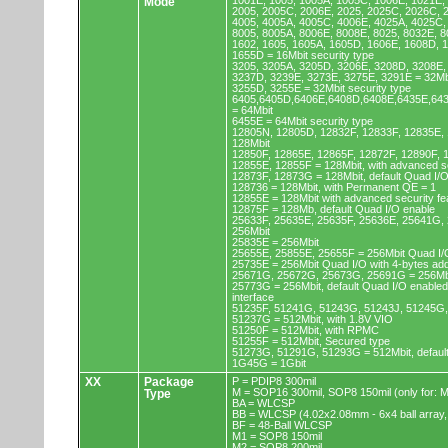
1001E, 1005, 1005A, 1005C, 1006E, 1021E,
Mode
2005, 2005C, 2006E, 2025, 2025C, 2026C, 
4005, 4005A, 4005C, 4006E, 4025A, 4025C,
8005, 8005A, 8006E, 8008E, 8025, 8032E, 8
1602, 1605, 1605A, 1605D, 1606E, 1608D, 
1655D = 16Mbit security type
3205, 3205A, 3205D, 3206E, 3208D, 3208E,
3237D, 3239E, 3273E, 3275E, 3291E = 32Mb
3255D, 3255E = 32Mbit security type
6405,6405D,6406E,6408D,6408E,6435E,64
= 64Mbit
6455E = 64Mbit security type
12805N, 12805D, 12832F, 12833F, 12835E,
128Mbit
12850F, 12865E, 12865F, 12872F, 12890F, 
12855E, 12855F = 128Mbit, with advanced se
12873F, 12873G = 128Mbit, default Quad I/
128736 = 128Mbit, with Permanent QE = 1
12855E = 128Mbit with advanced security fe
12875F = 128Mb, default Quad I/O enable
25633F, 25635E, 25635F, 25636E, 25641G,
256Mbit
25835E = 256Mbit
25655E, 25855E, 25655F = 256Mbit Quad I/O
25735E = 256Mbit Quad I/O with 4-bytes ad
25671G, 25672G, 25673G, 25691G = 256Mbit
25773G = 256Mbit, default Quad I/O enable
interface
51235F, 51241G, 51243G, 51243J, 51245G,
51237G = 512Mbit, with 1.8V VIO
51250F = 512Mbit, with RPMC
51255F = 512Mbit, Secured type
51273G, 51291G, 51293G = 512Mbit, default
1G45G = 1Gbit
XX
Package
P = PDIP8 300mil
M = SOP16 300mil, SOP8 150mil (only for
Type
BA = WLCSP
BB = WLCSP (4.02x2.08mm - 6x4 ball array,
BF = 48-Ball WLCSP
M1 = SOP8 150mil
M2 = SOP8 200mil