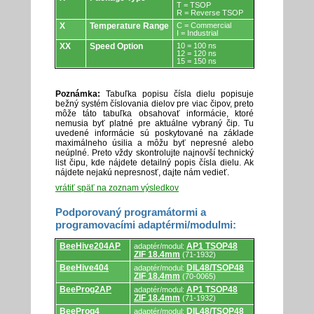
T = TSOP
R = Reverse TSOP
X
Temperature Range
C = Commercial
I = Industrial
XX
Speed Option
10 = 100 ns
12 = 120 ns
15 = 150 ns
Poznámka:
Tabuľka popisu čísla dielu popisuje
bežný systém číslovania dielov pre viac čipov, preto
môže táto tabuľka obsahovať informácie, ktoré
nemusia byť platné pre aktuálne vybraný čip. Tu
uvedené informácie sú poskytované na základe
maximálneho úsilia a môžu byť nepresné alebo
neúplné. Preto vždy skontrolujte najnovší technický
list čipu, kde nájdete detailný popis čísla dielu. Ak
nájdete nejakú nepresnosť, dajte nám vedieť.
vrátiť späť na zoznam výsledkov
Podporovaný programátormi a
programovacími adaptérmi/modulmi:
Podporovaný
BeeHive204AP
AP1 TSOP48
adaptér/modul:
programátormi
ZIF 18.4mm
(71-1932)
a
programovacími
BeeHive404
DIL48/TSOP48
adaptér/modul:
adaptérmi/modulmi.
ZIF 18.4mm
(70-0065)
BeeProg2AP
AP1 TSOP48
adaptér/modul:
ZIF 18.4mm
(71-1932)
BeeProg4
DIL48/TSOP48
adaptér/modul: