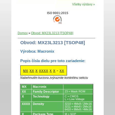
Všetky výstavy »
ISO 9001:2015
Domov
»
Obvod: MX23L3213 [TSOP48]
Obvod: MX23L3213 [TSOP48]
Výrobca: Macronix
Popis čísla dielu pre toto zariadenie:
-
MX
XX
X
XXXX
X
X
XX
Nabehnutím kurzora zvýraznite konkrétnu sekciu
Obvody.
MX
Macronix
XX
Family Descriptor
23 = Mask ROM
X
Technology
C = CMOS
L = Low-Voltage
XXXX
Density
3210 = 4Mx8 / 2Mx16
3211 = 4Mx8 / 2Mx16
6410 = 8Mx8 / 4Mx16
X
Package Type
M = SOP