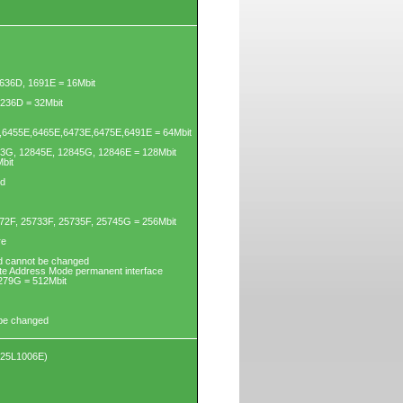
636D, 1691E = 16Mbit
3236D = 32Mbit
6455E,6465E,6473E,6475E,6491E = 64Mbit
43G, 12845E, 12845G, 12846E = 128Mbit
bit
ed
72F, 25733F, 25735F, 25745G = 256Mbit
re
d cannot be changed
yte Address Mode permanent interface
279G = 512Mbit
 be changed
X25L1006E)