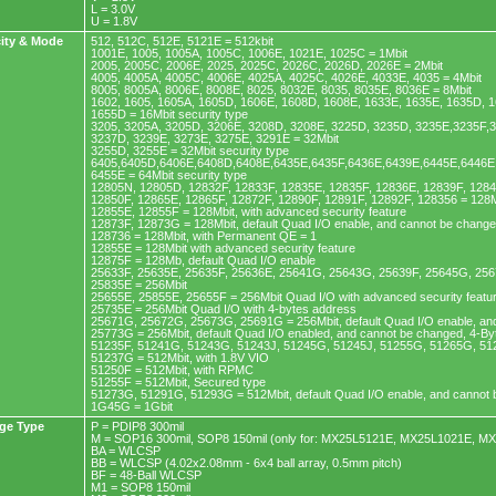
L = 3.0V
U = 1.8V
ity & Mode
512, 512C, 512E, 5121E = 512kbit
1001E, 1005, 1005A, 1005C, 1006E, 1021E, 1025C = 1Mbit
2005, 2005C, 2006E, 2025, 2025C, 2026C, 2026D, 2026E = 2Mbit
4005, 4005A, 4005C, 4006E, 4025A, 4025C, 4026E, 4033E, 4035 = 4Mbit
8005, 8005A, 8006E, 8008E, 8025, 8032E, 8035, 8035E, 8036E = 8Mbit
1602, 1605, 1605A, 1605D, 1606E, 1608D, 1608E, 1633E, 1635E, 1635D, 1
1655D = 16Mbit security type
3205, 3205A, 3205D, 3206E, 3208D, 3208E, 3225D, 3235D, 3235E,3235F,
3237D, 3239E, 3273E, 3275E, 3291E = 32Mbit
3255D, 3255E = 32Mbit security type
6405,6405D,6406E,6408D,6408E,6435E,6435F,6436E,6439E,6445E,6446E,
6455E = 64Mbit security type
12805N, 12805D, 12832F, 12833F, 12835E, 12835F, 12836E, 12839F, 128
12850F, 12865E, 12865F, 12872F, 12890F, 12891F, 12892F, 128356 = 128M
12855E, 12855F = 128Mbit, with advanced security feature
12873F, 12873G = 128Mbit, default Quad I/O enable, and cannot be chang
128736 = 128Mbit, with Permanent QE = 1
12855E = 128Mbit with advanced security feature
12875F = 128Mb, default Quad I/O enable
25633F, 25635E, 25635F, 25636E, 25641G, 25643G, 25639F, 25645G, 256
25835E = 256Mbit
25655E, 25855E, 25655F = 256Mbit Quad I/O with advanced security featu
25735E = 256Mbit Quad I/O with 4-bytes address
25671G, 25672G, 25673G, 25691G = 256Mbit, default Quad I/O enable, an
25773G = 256Mbit, default Quad I/O enabled, and cannot be changed, 4-B
51235F, 51241G, 51243G, 51243J, 51245G, 51245J, 51255G, 51265G, 51
51237G = 512Mbit, with 1.8V VIO
51250F = 512Mbit, with RPMC
51255F = 512Mbit, Secured type
51273G, 51291G, 51293G = 512Mbit, default Quad I/O enable, and cannot
1G45G = 1Gbit
ge Type
P = PDIP8 300mil
M = SOP16 300mil, SOP8 150mil (only for: MX25L5121E, MX25L1021E, M
BA = WLCSP
BB = WLCSP (4.02x2.08mm - 6x4 ball array, 0.5mm pitch)
BF = 48-Ball WLCSP
M1 = SOP8 150mil