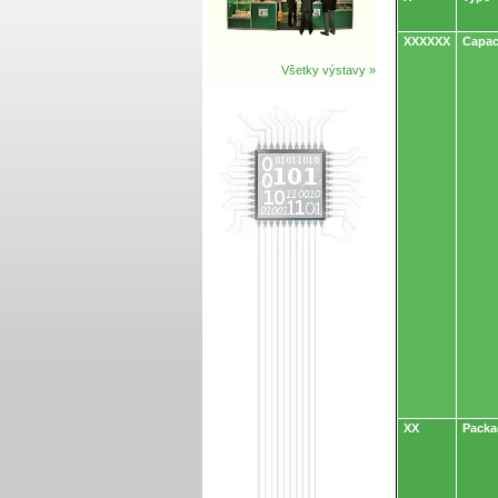
XXXXXX
Capac
Všetky výstavy »
XX
Packa