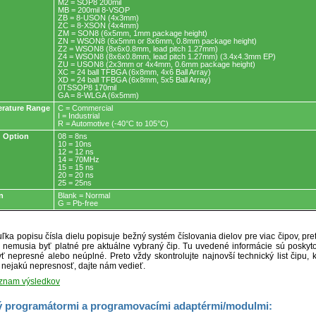
M2 = SOP8 200mil
MB = 200mil 8-VSOP
ZB = 8-USON (4x3mm)
ZC = 8-XSON (4x4mm)
ZM = SON8 (6x5mm, 1mm package height)
ZN = WSON8 (6x5mm or 8x6mm, 0.8mm package height)
Z2 = WSON8 (8x6x0.8mm, lead pitch 1.27mm)
Z4 = WSON8 (8x6x0.8mm, lead pitch 1.27mm) (3.4x4.3mm EP)
ZU = USON8 (2x3mm or 4x4mm, 0.6mm package height)
XC = 24 ball TFBGA (6x8mm, 4x6 Ball Array)
XD = 24 ball TFBGA (6x8mm, 5x5 Ball Array)
0TSSOP8 170mil
GA = 8-WLGA (6x5mm)
rature Range
C = Commercial
I = Industrial
R = Automotive (-40°C to 105°C)
 Option
08 = 8ns
10 = 10ns
12 = 12 ns
14 = 70MHz
15 = 15 ns
20 = 20 ns
25 = 25ns
n
Blank = Normal
G = Pb-free
ľka popisu čísla dielu popisuje bežný systém číslovania dielov pre viac čipov, pr
ré nemusia byť platné pre aktuálne vybraný čip. Tu uvedené informácie sú posk
ť nepresné alebo neúplné. Preto vždy skontrolujte najnovší technický list čipu, k
e nejakú nepresnosť, dajte nám vedieť.
oznam výsledkov
 programátormi a programovacími adaptérmi/modulmi: