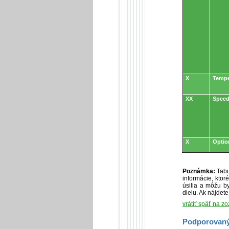
X
Tempe
XX
Speed
X
Optio
Poznámka:
Tabu
informácie, kto
úsilia a môžu by
dielu. Ak nájdet
vrátiť späť na z
Podporovaný