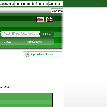
Nastavenia
Prijať dodatočné cookies
Odmietnuť
Viac info
?
VYHĽ.
O nás
Predajcovia
0 položiek | košík
nu sekciu