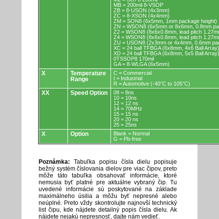
MB = 200mil 8-VSOP
ZB = 8-USON (4x3mm)
ZC = 8-XSON (4x4mm)
ZM = SON8 (6x5mm, 1mm package height)
ZN = WSON8 (6x5mm or 8x6mm, 0.8mm pac
Z2 = WSON8 (8x6x0.8mm, lead pitch 1.27m
Z4 = WSON8 (8x6x0.8mm, lead pitch 1.27m
ZU = USON8 (2x3mm or 4x4mm, 0.6mm pac
XC = 24 ball TFBGA (6x8mm, 4x6 Ball Array
XD = 24 ball TFBGA (6x8mm, 5x5 Ball Array
0TSSOP8 170mil
GA = 8-WLGA (6x5mm)
X
Temperature
C = Commercial
I = Industrial
Range
R = Automotive (-40°C to 105°C)
XX
Speed Option
08 = 8ns
10 = 10ns
12 = 12 ns
14 = 70MHz
15 = 15 ns
20 = 20 ns
25 = 25ns
X
Option
Blank = Normal
G = Pb-free
Poznámka:
Tabuľka popisu čísla dielu popisuje
bežný systém číslovania dielov pre viac čipov, preto
môže táto tabuľka obsahovať informácie, ktoré
nemusia byť platné pre aktuálne vybraný čip. Tu
uvedené informácie sú poskytované na základe
maximálneho úsilia a môžu byť nepresné alebo
neúplné. Preto vždy skontrolujte najnovší technický
list čipu, kde nájdete detailný popis čísla dielu. Ak
nájdete nejakú nepresnosť, dajte nám vedieť.