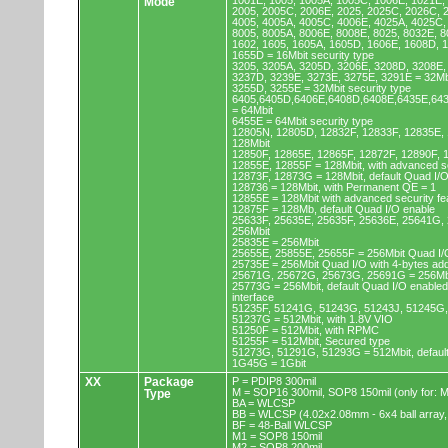
1001E, 1005, 1005A, 1005C, 1006E, 1021E,
Mode
2005, 2005C, 2006E, 2025, 2025C, 2026C, 
4005, 4005A, 4005C, 4006E, 4025A, 4025C,
8005, 8005A, 8006E, 8008E, 8025, 8032E, 8
1602, 1605, 1605A, 1605D, 1606E, 1608D, 
1655D = 16Mbit security type
3205, 3205A, 3205D, 3206E, 3208D, 3208E,
3237D, 3239E, 3273E, 3275E, 3291E = 32Mb
3255D, 3255E = 32Mbit security type
6405,6405D,6406E,6408D,6408E,6435E,64
= 64Mbit
6455E = 64Mbit security type
12805N, 12805D, 12832F, 12833F, 12835E,
128Mbit
12850F, 12865E, 12865F, 12872F, 12890F, 
12855E, 12855F = 128Mbit, with advanced se
12873F, 12873G = 128Mbit, default Quad I/
128736 = 128Mbit, with Permanent QE = 1
12855E = 128Mbit with advanced security fe
12875F = 128Mb, default Quad I/O enable
25633F, 25635E, 25635F, 25636E, 25641G,
256Mbit
25835E = 256Mbit
25655E, 25855E, 25655F = 256Mbit Quad I/O
25735E = 256Mbit Quad I/O with 4-bytes ad
25671G, 25672G, 25673G, 25691G = 256Mbit
25773G = 256Mbit, default Quad I/O enable
interface
51235F, 51241G, 51243G, 51243J, 51245G,
51237G = 512Mbit, with 1.8V VIO
51250F = 512Mbit, with RPMC
51255F = 512Mbit, Secured type
51273G, 51291G, 51293G = 512Mbit, default
1G45G = 1Gbit
XX
Package
P = PDIP8 300mil
M = SOP16 300mil, SOP8 150mil (only for
Type
BA = WLCSP
BB = WLCSP (4.02x2.08mm - 6x4 ball array,
BF = 48-Ball WLCSP
M1 = SOP8 150mil
M2 = SOP8 200mil