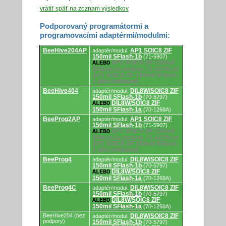
vrátiť späť na zoznam výsledkov
Podporovaný programátormi a
programovacími adaptérmi/modulmi:
Podporovaný
BeeHive204AP
AP1 SOIC8 ZIF
adaptér/modul:
programátormi
150mil SFlash-1b
(71-5907)
a
AP1 SOIC8 ZIF 150mil
ALEBO
programovacími
SFlash-1a (ord.no. 71-4176) or
adaptérmi/modulmi.
AP1 SOIC8 ZIF 150mil SFlash-
1 (discontinued)
BeeHive404
DIL8W/SOIC8 ZIF
adaptér/modul:
150mil SFlash-1b
(70-5797)
DIL8W/SOIC8 ZIF
ALEBO
150mil SFlash-1a
(70-1268A)
BeeProg2AP
AP1 SOIC8 ZIF
adaptér/modul:
150mil SFlash-1b
(71-5907)
AP1 SOIC8 ZIF 150mil
ALEBO
SFlash-1a (ord.no. 71-4176) or
AP1 SOIC8 ZIF 150mil SFlash-
1 (discontinued)
BeeProg4
DIL8W/SOIC8 ZIF
adaptér/modul:
150mil SFlash-1b
(70-5797)
DIL8W/SOIC8 ZIF
ALEBO
150mil SFlash-1a
(70-1268A)
BeeProg4C
DIL8W/SOIC8 ZIF
adaptér/modul:
150mil SFlash-1b
(70-5797)
DIL8W/SOIC8 ZIF
ALEBO
150mil SFlash-1a
(70-1268A)
BeeHive204 (bez
DIL8W/SOIC8 ZIF
adaptér/modul:
podpory)
150mil SFlash-1b
(70-5797)