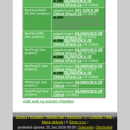
DIL8W/SOIC8 ZIF
ALEBO
150mil SFlash-1a
(70-1268A)
BeeHive204AP-
AP1 SOIC8 ZIF
adaptér/modul:
AU (bez podpory)
150mil SFlash-1b
(71-5907)
AP1 SOIC8 ZIF 150mil
ALEBO
SFlash-1a (ord.no. 71-4176) or
AP1 SOIC8 ZIF 150mil SFlash-
1 (discontinued)
BeeHive208S
DIL8W/SOIC8 ZIF
adaptér/modul:
(bez podpory)
150mil SFlash-1b
(70-5797)
DIL8W/SOIC8 ZIF
ALEBO
150mil SFlash-1a
(70-1268A)
BeeProg2 (bez
DIL8W/SOIC8 ZIF
adaptér/modul:
podpory)
150mil SFlash-1b
(70-5797)
DIL8W/SOIC8 ZIF
ALEBO
150mil SFlash-1a
(70-1268A)
BeeProg2C (bez
DIL8W/SOIC8 ZIF
adaptér/modul:
podpory)
150mil SFlash-1b
(70-5797)
DIL8W/SOIC8 ZIF
ALEBO
150mil SFlash-1a
(70-1268A)
MEMprog2 (bez
DIL8W/SOIC8 ZIF
adaptér/modul:
podpory)
150mil
(70-0901)
SmartProg2 (bez
DIL8W/SOIC8 ZIF
adaptér/modul:
podpory)
150mil
(70-0901)
vrátiť späť na zoznam výsledkov
Domov
Kontakty
Nájdite nás
Recenzia
X
LinkedIn
Wiki
|
|
|
|
|
|
|
Mapa stránok
©
Elnec s.r.o.
|
/
posledná úprava: 25.Jun.2026 00:00
Súkromie
Obchodné
|
|