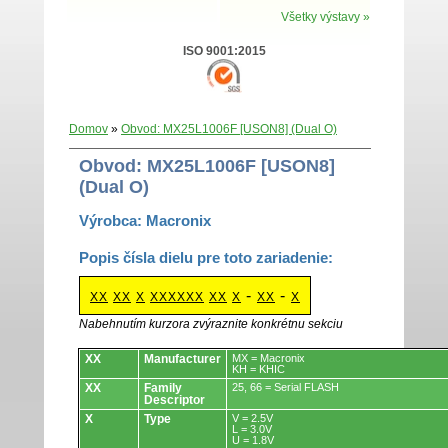
Všetky výstavy »
ISO 9001:2015
Domov
»
Obvod: MX25L1006F [USON8] (Dual O)
Obvod: MX25L1006F [USON8]
(Dual O)
Výrobca: Macronix
Popis čísla dielu pre toto zariadenie:
-
-
XX
XX
X
XXXXXX
XX
X
XX
X
Nabehnutím kurzora zvýraznite konkrétnu sekciu
Obvody.
XX
Manufacturer
MX = Macronix
KH = KHIC
XX
Family
25, 66 = Serial FLASH
Descriptor
X
Type
V = 2.5V
L = 3.0V
U = 1.8V