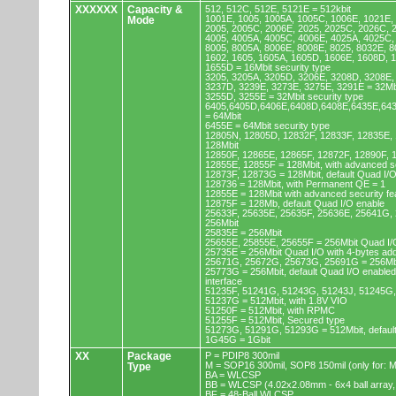
XXXXXX
Capacity &
512, 512C, 512E, 5121E = 512kbit
1001E, 1005, 1005A, 1005C, 1006E, 1021E,
Mode
2005, 2005C, 2006E, 2025, 2025C, 2026C, 
4005, 4005A, 4005C, 4006E, 4025A, 4025C,
8005, 8005A, 8006E, 8008E, 8025, 8032E, 8
1602, 1605, 1605A, 1605D, 1606E, 1608D, 
1655D = 16Mbit security type
3205, 3205A, 3205D, 3206E, 3208D, 3208E,
3237D, 3239E, 3273E, 3275E, 3291E = 32Mb
3255D, 3255E = 32Mbit security type
6405,6405D,6406E,6408D,6408E,6435E,64
= 64Mbit
6455E = 64Mbit security type
12805N, 12805D, 12832F, 12833F, 12835E,
128Mbit
12850F, 12865E, 12865F, 12872F, 12890F, 
12855E, 12855F = 128Mbit, with advanced se
12873F, 12873G = 128Mbit, default Quad I/
128736 = 128Mbit, with Permanent QE = 1
12855E = 128Mbit with advanced security fe
12875F = 128Mb, default Quad I/O enable
25633F, 25635E, 25635F, 25636E, 25641G,
256Mbit
25835E = 256Mbit
25655E, 25855E, 25655F = 256Mbit Quad I/O
25735E = 256Mbit Quad I/O with 4-bytes ad
25671G, 25672G, 25673G, 25691G = 256Mbit
25773G = 256Mbit, default Quad I/O enable
interface
51235F, 51241G, 51243G, 51243J, 51245G,
51237G = 512Mbit, with 1.8V VIO
51250F = 512Mbit, with RPMC
51255F = 512Mbit, Secured type
51273G, 51291G, 51293G = 512Mbit, default
1G45G = 1Gbit
XX
Package
P = PDIP8 300mil
M = SOP16 300mil, SOP8 150mil (only for
Type
BA = WLCSP
BB = WLCSP (4.02x2.08mm - 6x4 ball array,
BF = 48-Ball WLCSP