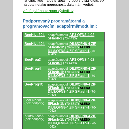
list čipu, kde nájdete detailný popis čísla dielu. Ak
nájdete nejakú nepresnosť, dajte nám vedieť.
vrátiť späť na zoznam výsledkov
Podporovaný programátormi a
programovacími adaptérmi/modulmi:
Podporovaný
BeeHive304
AP3 QFN8-4.02
adaptér/modul:
programátormi
SFlash-1
(73-4433)
a
programovacími
BeeHive404
DIL8/QFN8-4 ZIF
adaptér/modul:
adaptérmi/modulmi.
SFlash-1b
(70-6717)
ALEBO
DIL8/QFN8-4 ZIF SFlash-1
(70-
4042)
BeeProg3
AP3 QFN8-4.02
adaptér/modul:
SFlash-1
(73-4433)
BeeProg4
DIL8/QFN8-4 ZIF
adaptér/modul:
SFlash-1b
(70-6717)
ALEBO
DIL8/QFN8-4 ZIF SFlash-1
(70-
4042)
BeeProg4C
DIL8/QFN8-4 ZIF
adaptér/modul:
SFlash-1b
(70-6717)
ALEBO
DIL8/QFN8-4 ZIF SFlash-1
(70-
4042)
BeeHive204
DIL8/QFN8-4 ZIF
adaptér/modul:
(bez podpory)
SFlash-1b
(70-6717)
ALEBO
DIL8/QFN8-4 ZIF SFlash-1
(70-
4042)
BeeHive208S
DIL8/QFN8-4 ZIF
adaptér/modul:
(bez podpory)
SFlash-1b
(70-6717)
ALEBO
DIL8/QFN8-4 ZIF SFlash-1
(70-
4042)