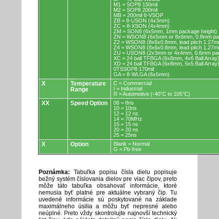
M1 = SOP8 150mil
M2 = SOP8 200mil
MB = 200mil 8-VSOP
ZB = 8-USON (4x3mm)
ZC = 8-XSON (4x4mm)
ZM = SON8 (6x5mm, 1mm package height)
ZN = WSON8 (6x5mm or 8x6mm, 0.8mm pac
Z2 = WSON8 (8x6x0.8mm, lead pitch 1.27m
Z4 = WSON8 (8x6x0.8mm, lead pitch 1.27m
ZU = USON8 (2x3mm or 4x4mm, 0.6mm pac
XC = 24 ball TFBGA (6x8mm, 4x6 Ball Array
XD = 24 ball TFBGA (6x8mm, 5x5 Ball Array
0TSSOP8 170mil
GA = 8-WLGA (6x5mm)
X
Temperature
C = Commercial
I = Industrial
Range
R = Automotive (-40°C to 105°C)
XX
Speed Option
08 = 8ns
10 = 10ns
12 = 12 ns
14 = 70MHz
15 = 15 ns
20 = 20 ns
25 = 25ns
X
Option
Blank = Normal
G = Pb-free
Poznámka:
Tabuľka popisu čísla dielu popisuje
bežný systém číslovania dielov pre viac čipov, preto
môže táto tabuľka obsahovať informácie, ktoré
nemusia byť platné pre aktuálne vybraný čip. Tu
uvedené informácie sú poskytované na základe
maximálneho úsilia a môžu byť nepresné alebo
neúplné. Preto vždy skontrolujte najnovší technický