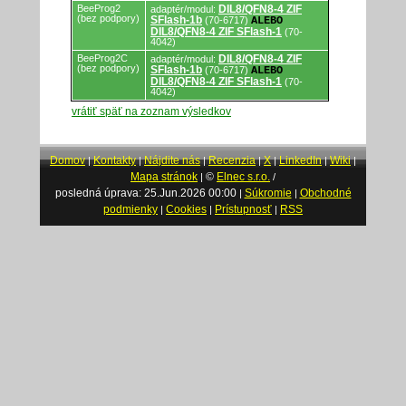
BeeProg2
DIL8/QFN8-4 ZIF
adaptér/modul:
(bez podpory)
SFlash-1b
(70-6717)
ALEBO
DIL8/QFN8-4 ZIF SFlash-1
(70-
4042)
BeeProg2C
DIL8/QFN8-4 ZIF
adaptér/modul:
(bez podpory)
SFlash-1b
(70-6717)
ALEBO
DIL8/QFN8-4 ZIF SFlash-1
(70-
4042)
vrátiť späť na zoznam výsledkov
Domov
Kontakty
Nájdite nás
Recenzia
X
LinkedIn
Wiki
|
|
|
|
|
|
|
Mapa stránok
©
Elnec s.r.o.
|
/
posledná úprava: 25.Jun.2026 00:00
Súkromie
Obchodné
|
|
podmienky
Cookies
Prístupnosť
RSS
|
|
|