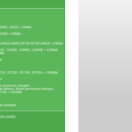
636D, 1691E = 16Mbit
3236D = 32Mbit
6455E,6465E,6473E,6475E,6491E = 64Mbit
43G, 12845E, 12845G, 12846E = 128Mbit
bit
ed
72F, 25733F, 25735F, 25745G = 256Mbit
re
d cannot be changed
yte Address Mode permanent interface
279G = 512Mbit
 be changed
X25L1006E)