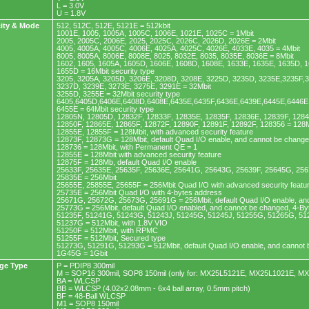
L = 3.0V
U = 1.8V
ity & Mode
512, 512C, 512E, 5121E = 512kbit
1001E, 1005, 1005A, 1005C, 1006E, 1021E, 1025C = 1Mbit
2005, 2005C, 2006E, 2025, 2025C, 2026C, 2026D, 2026E = 2Mbit
4005, 4005A, 4005C, 4006E, 4025A, 4025C, 4026E, 4033E, 4035 = 4Mbit
8005, 8005A, 8006E, 8008E, 8025, 8032E, 8035, 8035E, 8036E = 8Mbit
1602, 1605, 1605A, 1605D, 1606E, 1608D, 1608E, 1633E, 1635E, 1635D, 1
1655D = 16Mbit security type
3205, 3205A, 3205D, 3206E, 3208D, 3208E, 3225D, 3235D, 3235E,3235F,
3237D, 3239E, 3273E, 3275E, 3291E = 32Mbit
3255D, 3255E = 32Mbit security type
6405,6405D,6406E,6408D,6408E,6435E,6435F,6436E,6439E,6445E,6446E,
6455E = 64Mbit security type
12805N, 12805D, 12832F, 12833F, 12835E, 12835F, 12836E, 12839F, 128
12850F, 12865E, 12865F, 12872F, 12890F, 12891F, 12892F, 128356 = 128M
12855E, 12855F = 128Mbit, with advanced security feature
12873F, 12873G = 128Mbit, default Quad I/O enable, and cannot be chang
128736 = 128Mbit, with Permanent QE = 1
12855E = 128Mbit with advanced security feature
12875F = 128Mb, default Quad I/O enable
25633F, 25635E, 25635F, 25636E, 25641G, 25643G, 25639F, 25645G, 256
25835E = 256Mbit
25655E, 25855E, 25655F = 256Mbit Quad I/O with advanced security featu
25735E = 256Mbit Quad I/O with 4-bytes address
25671G, 25672G, 25673G, 25691G = 256Mbit, default Quad I/O enable, an
25773G = 256Mbit, default Quad I/O enabled, and cannot be changed, 4-B
51235F, 51241G, 51243G, 51243J, 51245G, 51245J, 51255G, 51265G, 51
51237G = 512Mbit, with 1.8V VIO
51250F = 512Mbit, with RPMC
51255F = 512Mbit, Secured type
51273G, 51291G, 51293G = 512Mbit, default Quad I/O enable, and cannot
1G45G = 1Gbit
ge Type
P = PDIP8 300mil
M = SOP16 300mil, SOP8 150mil (only for: MX25L5121E, MX25L1021E, M
BA = WLCSP
BB = WLCSP (4.02x2.08mm - 6x4 ball array, 0.5mm pitch)
BF = 48-Ball WLCSP
M1 = SOP8 150mil