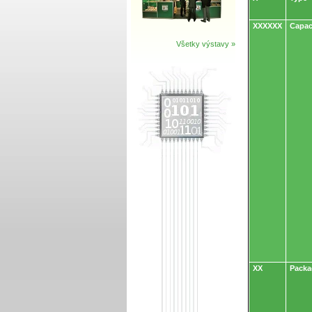
XXXXXX
Capac
Všetky výstavy »
XX
Packa