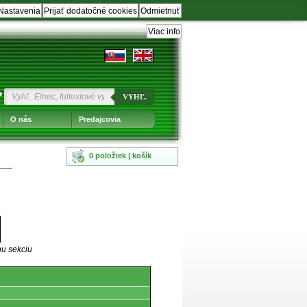
Nastavenia
Prijať dodatočné cookies
Odmietnuť
Viac info
?
VYHĽ.
O nás
Predajcovia
0 položiek | košík
nu sekciu