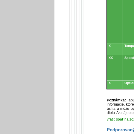
X
Tempe
XX
Speed
X
Optio
Poznámka:
Tabu
informácie, kto
úsilia a môžu by
dielu. Ak nájdet
vrátiť späť na z
Podporovaný