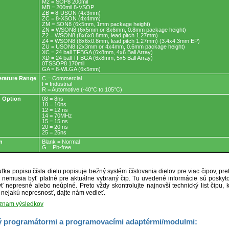
M2 = SOP8 200mil
MB = 200mil 8-VSOP
ZB = 8-USON (4x3mm)
ZC = 8-XSON (4x4mm)
ZM = SON8 (6x5mm, 1mm package height)
ZN = WSON8 (6x5mm or 8x6mm, 0.8mm package height)
Z2 = WSON8 (8x6x0.8mm, lead pitch 1.27mm)
Z4 = WSON8 (8x6x0.8mm, lead pitch 1.27mm) (3.4x4.3mm EP)
ZU = USON8 (2x3mm or 4x4mm, 0.6mm package height)
XC = 24 ball TFBGA (6x8mm, 4x6 Ball Array)
XD = 24 ball TFBGA (6x8mm, 5x5 Ball Array)
0TSSOP8 170mil
GA = 8-WLGA (6x5mm)
rature Range
C = Commercial
I = Industrial
R = Automotive (-40°C to 105°C)
 Option
08 = 8ns
10 = 10ns
12 = 12 ns
14 = 70MHz
15 = 15 ns
20 = 20 ns
25 = 25ns
n
Blank = Normal
G = Pb-free
ľka popisu čísla dielu popisuje bežný systém číslovania dielov pre viac čipov, pr
ré nemusia byť platné pre aktuálne vybraný čip. Tu uvedené informácie sú posk
ť nepresné alebo neúplné. Preto vždy skontrolujte najnovší technický list čipu, k
e nejakú nepresnosť, dajte nám vedieť.
oznam výsledkov
 programátormi a programovacími adaptérmi/modulmi: