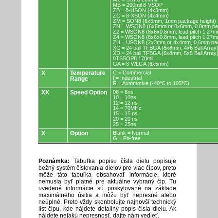
MB = 200mil 8-VSOP
ZB = 8-USON (4x3mm)
ZC = 8-XSON (4x4mm)
ZM = SON8 (6x5mm, 1mm package height)
ZN = WSON8 (6x5mm or 8x6mm, 0.8mm pac
Z2 = WSON8 (8x6x0.8mm, lead pitch 1.27m
Z4 = WSON8 (8x6x0.8mm, lead pitch 1.27m
ZU = USON8 (2x3mm or 4x4mm, 0.6mm pac
XC = 24 ball TFBGA (6x8mm, 4x6 Ball Array
XD = 24 ball TFBGA (6x8mm, 5x5 Ball Array
0TSSOP8 170mil
GA = 8-WLGA (6x5mm)
X
Temperature
C = Commercial
I = Industrial
Range
R = Automotive (-40°C to 105°C)
XX
Speed Option
08 = 8ns
10 = 10ns
12 = 12 ns
14 = 70MHz
15 = 15 ns
20 = 20 ns
25 = 25ns
X
Option
Blank = Normal
G = Pb-free
Poznámka:
Tabuľka popisu čísla dielu popisuje
bežný systém číslovania dielov pre viac čipov, preto
môže táto tabuľka obsahovať informácie, ktoré
nemusia byť platné pre aktuálne vybraný čip. Tu
uvedené informácie sú poskytované na základe
maximálneho úsilia a môžu byť nepresné alebo
neúplné. Preto vždy skontrolujte najnovší technický
list čipu, kde nájdete detailný popis čísla dielu. Ak
nájdete nejakú nepresnosť, dajte nám vedieť.