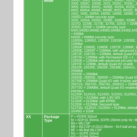
1001E, 1005, 1005A, 1005C, 1006E, 1021E,
Mode
2005, 2005C, 2006E, 2025, 2025C, 2026C, 
4005, 4005A, 4005C, 4006E, 4025A, 4025C,
8005, 8005A, 8006E, 8008E, 8025, 8032E, 8
1602, 1605, 1605A, 1605D, 1606E, 1608D, 
1655D = 16Mbit security type
3205, 3205A, 3205D, 3206E, 3208D, 3208E,
3237D, 3239E, 3273E, 3275E, 3291E = 32Mb
3255D, 3255E = 32Mbit security type
6405,6405D,6406E,6408D,6408E,6435E,64
= 64Mbit
6455E = 64Mbit security type
12805N, 12805D, 12832F, 12833F, 12835E,
128Mbit
12850F, 12865E, 12865F, 12872F, 12890F, 
12855E, 12855F = 128Mbit, with advanced se
12873F, 12873G = 128Mbit, default Quad I/
128736 = 128Mbit, with Permanent QE = 1
12855E = 128Mbit with advanced security fe
12875F = 128Mb, default Quad I/O enable
25633F, 25635E, 25635F, 25636E, 25641G,
256Mbit
25835E = 256Mbit
25655E, 25855E, 25655F = 256Mbit Quad I/O
25735E = 256Mbit Quad I/O with 4-bytes ad
25671G, 25672G, 25673G, 25691G = 256Mbit
25773G = 256Mbit, default Quad I/O enable
interface
51235F, 51241G, 51243G, 51243J, 51245G,
51237G = 512Mbit, with 1.8V VIO
51250F = 512Mbit, with RPMC
51255F = 512Mbit, Secured type
51273G, 51291G, 51293G = 512Mbit, default
1G45G = 1Gbit
XX
Package
P = PDIP8 300mil
M = SOP16 300mil, SOP8 150mil (only for
Type
BA = WLCSP
BB = WLCSP (4.02x2.08mm - 6x4 ball array,
BF = 48-Ball WLCSP
M1 = SOP8 150mil
M2 = SOP8 200mil