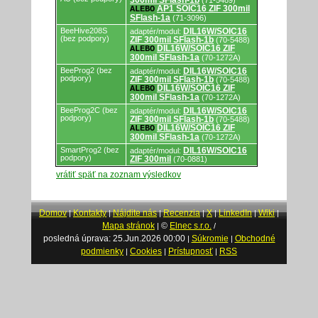
300mil SFlash-1b
(71-5489)
AP1 SOIC16 ZIF 300mil
ALEBO
SFlash-1a
(71-3096)
BeeHive208S
DIL16W/SOIC16
adaptér/modul:
(bez podpory)
ZIF 300mil SFlash-1b
(70-5488)
DIL16W/SOIC16 ZIF
ALEBO
300mil SFlash-1a
(70-1272A)
BeeProg2 (bez
DIL16W/SOIC16
adaptér/modul:
podpory)
ZIF 300mil SFlash-1b
(70-5488)
DIL16W/SOIC16 ZIF
ALEBO
300mil SFlash-1a
(70-1272A)
BeeProg2C (bez
DIL16W/SOIC16
adaptér/modul:
podpory)
ZIF 300mil SFlash-1b
(70-5488)
DIL16W/SOIC16 ZIF
ALEBO
300mil SFlash-1a
(70-1272A)
SmartProg2 (bez
DIL16W/SOIC16
adaptér/modul:
podpory)
ZIF 300mil
(70-0881)
vrátiť späť na zoznam výsledkov
Domov
Kontakty
Nájdite nás
Recenzia
X
LinkedIn
Wiki
|
|
|
|
|
|
|
Mapa stránok
©
Elnec s.r.o.
|
/
posledná úprava: 25.Jun.2026 00:00
Súkromie
Obchodné
|
|
podmienky
Cookies
Prístupnosť
RSS
|
|
|