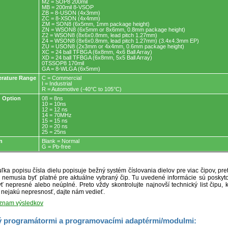
M2 = SOP8 200mil
MB = 200mil 8-VSOP
ZB = 8-USON (4x3mm)
ZC = 8-XSON (4x4mm)
ZM = SON8 (6x5mm, 1mm package height)
ZN = WSON8 (6x5mm or 8x6mm, 0.8mm package height)
Z2 = WSON8 (8x6x0.8mm, lead pitch 1.27mm)
Z4 = WSON8 (8x6x0.8mm, lead pitch 1.27mm) (3.4x4.3mm EP)
ZU = USON8 (2x3mm or 4x4mm, 0.6mm package height)
XC = 24 ball TFBGA (6x8mm, 4x6 Ball Array)
XD = 24 ball TFBGA (6x8mm, 5x5 Ball Array)
0TSSOP8 170mil
GA = 8-WLGA (6x5mm)
rature Range
C = Commercial
I = Industrial
R = Automotive (-40°C to 105°C)
 Option
08 = 8ns
10 = 10ns
12 = 12 ns
14 = 70MHz
15 = 15 ns
20 = 20 ns
25 = 25ns
n
Blank = Normal
G = Pb-free
ľka popisu čísla dielu popisuje bežný systém číslovania dielov pre viac čipov, pr
ré nemusia byť platné pre aktuálne vybraný čip. Tu uvedené informácie sú posk
ť nepresné alebo neúplné. Preto vždy skontrolujte najnovší technický list čipu, k
e nejakú nepresnosť, dajte nám vedieť.
oznam výsledkov
 programátormi a programovacími adaptérmi/modulmi: