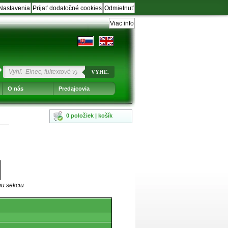
Nastavenia
Prijať dodatočné cookies
Odmietnuť
Viac info
?
VYHĽ.
O nás
Predajcovia
0 položiek | košík
nu sekciu