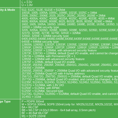
L = 3.0V
U = 1.8V
ity & Mode
512, 512C, 512E, 5121E = 512kbit
1001E, 1005, 1005A, 1005C, 1006E, 1021E, 1025C = 1Mbit
2005, 2005C, 2006E, 2025, 2025C, 2026C, 2026D, 2026E = 2Mbit
4005, 4005A, 4005C, 4006E, 4025A, 4025C, 4026E, 4033E, 4035 = 4Mbit
8005, 8005A, 8006E, 8008E, 8025, 8032E, 8035, 8035E, 8036E = 8Mbit
1602, 1605, 1605A, 1605D, 1606E, 1608D, 1608E, 1633E, 1635E, 1635D, 1
1655D = 16Mbit security type
3205, 3205A, 3205D, 3206E, 3208D, 3208E, 3225D, 3235D, 3235E,3235F,
3237D, 3239E, 3273E, 3275E, 3291E = 32Mbit
3255D, 3255E = 32Mbit security type
6405,6405D,6406E,6408D,6408E,6435E,6435F,6436E,6439E,6445E,6446E,
6455E = 64Mbit security type
12805N, 12805D, 12832F, 12833F, 12835E, 12835F, 12836E, 12839F, 128
12850F, 12865E, 12865F, 12872F, 12890F, 12891F, 12892F, 128356 = 128M
12855E, 12855F = 128Mbit, with advanced security feature
12873F, 12873G = 128Mbit, default Quad I/O enable, and cannot be chang
128736 = 128Mbit, with Permanent QE = 1
12855E = 128Mbit with advanced security feature
12875F = 128Mb, default Quad I/O enable
25633F, 25635E, 25635F, 25636E, 25641G, 25643G, 25639F, 25645G, 256
25835E = 256Mbit
25655E, 25855E, 25655F = 256Mbit Quad I/O with advanced security featu
25735E = 256Mbit Quad I/O with 4-bytes address
25671G, 25672G, 25673G, 25691G = 256Mbit, default Quad I/O enable, an
25773G = 256Mbit, default Quad I/O enabled, and cannot be changed, 4-B
51235F, 51241G, 51243G, 51243J, 51245G, 51245J, 51255G, 51265G, 51
51237G = 512Mbit, with 1.8V VIO
51250F = 512Mbit, with RPMC
51255F = 512Mbit, Secured type
51273G, 51291G, 51293G = 512Mbit, default Quad I/O enable, and cannot
1G45G = 1Gbit
ge Type
P = PDIP8 300mil
M = SOP16 300mil, SOP8 150mil (only for: MX25L5121E, MX25L1021E, M
BA = WLCSP
BB = WLCSP (4.02x2.08mm - 6x4 ball array, 0.5mm pitch)
BF = 48-Ball WLCSP
M1 = SOP8 150mil