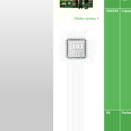
XXXXXX
Capac
Všetky výstavy »
XX
Packa