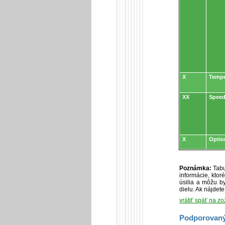
X
Tempe
XX
Speed
X
Optio
Poznámka:
Tabu
informácie, kto
úsilia a môžu by
dielu. Ak nájdet
vrátiť späť na z
Podporovaný