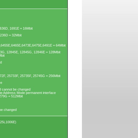
636D, 1691E = 16Mbit
3236D = 32Mbit
6455E,6465E,6473E,6475E,6491E = 64Mbit
43G, 12845E, 12845G, 12846E = 128Mbit
bit
ed
72F, 25733F, 25735F, 25745G = 256Mbit
re
d cannot be changed
yte Address Mode permanent interface
279G = 512Mbit
 be changed
X25L1006E)