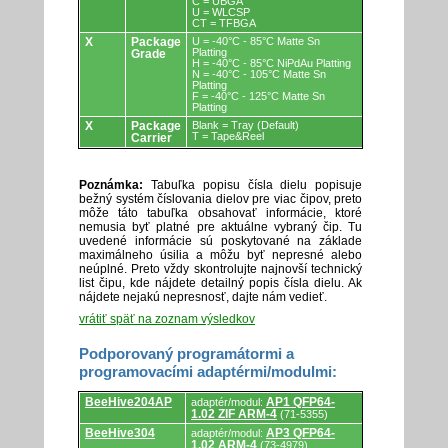
C = UBGA
U = WLCSP
CT = TFBGA
X
Package
U = -40°C - 85°C Matte Sn
Platting
Grade
H = -40°C - 85°C NiPdAu Platting
N = -40°C - 105°C Matte Sn
Platting
F = -40°C - 125°C Matte Sn
Platting
X
Package
Blank = Tray (Default)
T = Tape&Reel
Carrier
Poznámka:
Tabuľka popisu čísla dielu popisuje
bežný systém číslovania dielov pre viac čipov, preto
môže táto tabuľka obsahovať informácie, ktoré
nemusia byť platné pre aktuálne vybraný čip. Tu
uvedené informácie sú poskytované na základe
maximálneho úsilia a môžu byť nepresné alebo
neúplné. Preto vždy skontrolujte najnovší technický
list čipu, kde nájdete detailný popis čísla dielu. Ak
nájdete nejakú nepresnosť, dajte nám vedieť.
vrátiť späť na zoznam výsledkov
Podporovaný programátormi a
programovacími adaptérmi/modulmi:
Podporovaný
BeeHive204AP
AP1 QFP64-
adaptér/modul:
programátormi
1.02 ZIF ARM-4
(71-5355)
a
programovacími
BeeHive304
AP3 QFP64-
adaptér/modul:
adaptérmi/modulmi.
1.02 ARM-4
(73-4979)