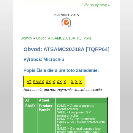
Všetky výstavy »
ISO 9001:2015
Domov
»
Obvod: ATSAMC20J18A [TQFP64]
Obvod: ATSAMC20J18A [TQFP64]
Výrobca: Microchip
Popis čísla dielu pre toto zariadenie:
-
AT
SAMX
XX
X
XX
X
X
X
X
Nabehnutím kurzora zvýraznite konkrétnu sekciu
Obvody.
AT
Atmel
SAMX
Product
SAMD = General purpose
microcontroller
Family
SAML = Low power GP
microcontroller
SAMC = 5V microcontroller
SAMR = SoC microcontroller with
RF
SAMG = General purpose low-
power high-performance MCU