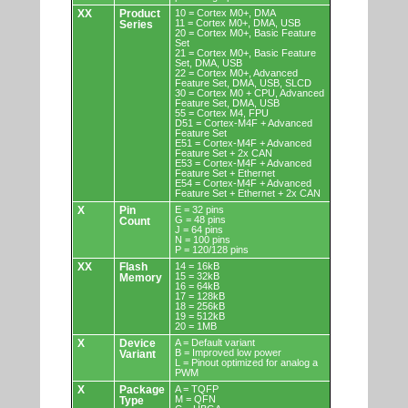
XX
Product
10 = Cortex M0+, DMA
11 = Cortex M0+, DMA, USB
Series
20 = Cortex M0+, Basic Feature
Set
21 = Cortex M0+, Basic Feature
Set, DMA, USB
22 = Cortex M0+, Advanced
Feature Set, DMA, USB, SLCD
30 = Cortex M0 + CPU, Advanced
Feature Set, DMA, USB
55 = Cortex M4, FPU
D51 = Cortex-M4F + Advanced
Feature Set
E51 = Cortex-M4F + Advanced
Feature Set + 2x CAN
E53 = Cortex-M4F + Advanced
Feature Set + Ethernet
E54 = Cortex-M4F + Advanced
Feature Set + Ethernet + 2x CAN
X
Pin
E = 32 pins
G = 48 pins
Count
J = 64 pins
N = 100 pins
P = 120/128 pins
XX
Flash
14 = 16kB
15 = 32kB
Memory
16 = 64kB
17 = 128kB
18 = 256kB
19 = 512kB
20 = 1MB
X
Device
A = Default variant
B = Improved low power
Variant
L = Pinout optimized for analog a
PWM
X
Package
A = TQFP
M = QFN
Type