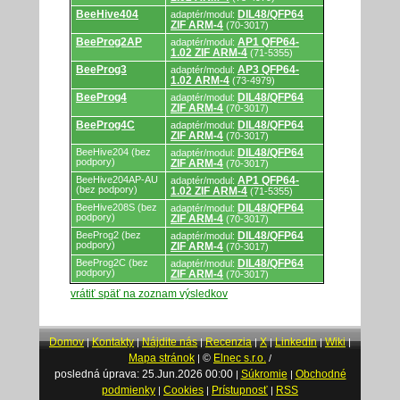
BeeHive404
DIL48/QFP64
adaptér/modul:
ZIF ARM-4
(70-3017)
BeeProg2AP
AP1 QFP64-
adaptér/modul:
1.02 ZIF ARM-4
(71-5355)
BeeProg3
AP3 QFP64-
adaptér/modul:
1.02 ARM-4
(73-4979)
BeeProg4
DIL48/QFP64
adaptér/modul:
ZIF ARM-4
(70-3017)
BeeProg4C
DIL48/QFP64
adaptér/modul:
ZIF ARM-4
(70-3017)
BeeHive204 (bez
DIL48/QFP64
adaptér/modul:
podpory)
ZIF ARM-4
(70-3017)
BeeHive204AP-AU
AP1 QFP64-
adaptér/modul:
(bez podpory)
1.02 ZIF ARM-4
(71-5355)
BeeHive208S (bez
DIL48/QFP64
adaptér/modul:
podpory)
ZIF ARM-4
(70-3017)
BeeProg2 (bez
DIL48/QFP64
adaptér/modul:
podpory)
ZIF ARM-4
(70-3017)
BeeProg2C (bez
DIL48/QFP64
adaptér/modul:
podpory)
ZIF ARM-4
(70-3017)
vrátiť späť na zoznam výsledkov
Domov
Kontakty
Nájdite nás
Recenzia
X
LinkedIn
Wiki
|
|
|
|
|
|
|
Mapa stránok
©
Elnec s.r.o.
|
/
posledná úprava: 25.Jun.2026 00:00
Súkromie
Obchodné
|
|
podmienky
Cookies
Prístupnosť
RSS
|
|
|