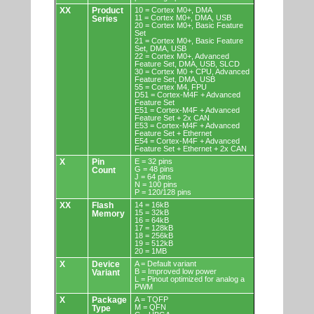
XX
Product
10 = Cortex M0+, DMA
11 = Cortex M0+, DMA, USB
Series
20 = Cortex M0+, Basic Feature
Set
21 = Cortex M0+, Basic Feature
Set, DMA, USB
22 = Cortex M0+, Advanced
Feature Set, DMA, USB, SLCD
30 = Cortex M0 + CPU, Advanced
Feature Set, DMA, USB
55 = Cortex M4, FPU
D51 = Cortex-M4F + Advanced
Feature Set
E51 = Cortex-M4F + Advanced
Feature Set + 2x CAN
E53 = Cortex-M4F + Advanced
Feature Set + Ethernet
E54 = Cortex-M4F + Advanced
Feature Set + Ethernet + 2x CAN
X
Pin
E = 32 pins
G = 48 pins
Count
J = 64 pins
N = 100 pins
P = 120/128 pins
XX
Flash
14 = 16kB
15 = 32kB
Memory
16 = 64kB
17 = 128kB
18 = 256kB
19 = 512kB
20 = 1MB
X
Device
A = Default variant
B = Improved low power
Variant
L = Pinout optimized for analog a
PWM
X
Package
A = TQFP
M = QFN
Type