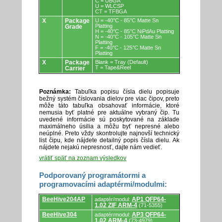
C = UBGA
U = WLCSP
CT = TFBGA
X
Package
U = -40°C - 85°C Matte Sn
Platting
Grade
H = -40°C - 85°C NiPdAu Platting
N = -40°C - 105°C Matte Sn
Platting
F = -40°C - 125°C Matte Sn
Platting
X
Package
Blank = Tray (Default)
T = Tape&Reel
Carrier
Poznámka:
Tabuľka popisu čísla dielu popisuje
bežný systém číslovania dielov pre viac čipov, preto
môže táto tabuľka obsahovať informácie, ktoré
nemusia byť platné pre aktuálne vybraný čip. Tu
uvedené informácie sú poskytované na základe
maximálneho úsilia a môžu byť nepresné alebo
neúplné. Preto vždy skontrolujte najnovší technický
list čipu, kde nájdete detailný popis čísla dielu. Ak
nájdete nejakú nepresnosť, dajte nám vedieť.
vrátiť späť na zoznam výsledkov
Podporovaný programátormi a
programovacími adaptérmi/modulmi:
Podporovaný
BeeHive204AP
AP1 QFP64-
adaptér/modul:
programátormi
1.02 ZIF ARM-4
(71-5355)
a
programovacími
BeeHive304
AP3 QFP64-
adaptér/modul:
adaptérmi/modulmi.
1.02 ARM-4
(73-4979)