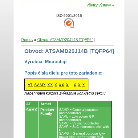
Všetky výstavy »
ISO 9001:2015
Domov
»
Obvod: ATSAMD20J14B [TQFP64]
Obvod: ATSAMD20J14B [TQFP64]
Výrobca: Microchip
Popis čísla dielu pre toto zariadenie:
-
AT
SAMX
XX
X
XX
X
X
X
X
Nabehnutím kurzora zvýraznite konkrétnu sekciu
Obvody.
AT
Atmel
SAMX
Product
SAMD = General purpose
microcontroller
Family
SAML = Low power GP
microcontroller
SAMC = 5V microcontroller
SAMR = SoC microcontroller with
RF
SAMG = General purpose low-
power high-performance MCU