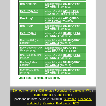
BeeHive404
DIL48/QFP64
adaptér/modul:
ZIF ARM-4
(70-3017)
BeeProg2AP
AP1 QFP64-
adaptér/modul:
1.02 ZIF ARM-4
(71-5355)
BeeProg3
AP3 QFP64-
adaptér/modul:
1.02 ARM-4
(73-4979)
BeeProg4
DIL48/QFP64
adaptér/modul:
ZIF ARM-4
(70-3017)
BeeProg4C
DIL48/QFP64
adaptér/modul:
ZIF ARM-4
(70-3017)
BeeHive204 (bez
DIL48/QFP64
adaptér/modul:
podpory)
ZIF ARM-4
(70-3017)
BeeHive204AP-AU
AP1 QFP64-
adaptér/modul:
(bez podpory)
1.02 ZIF ARM-4
(71-5355)
BeeHive208S (bez
DIL48/QFP64
adaptér/modul:
podpory)
ZIF ARM-4
(70-3017)
BeeProg2 (bez
DIL48/QFP64
adaptér/modul:
podpory)
ZIF ARM-4
(70-3017)
BeeProg2C (bez
DIL48/QFP64
adaptér/modul:
podpory)
ZIF ARM-4
(70-3017)
vrátiť späť na zoznam výsledkov
Domov
Kontakty
Nájdite nás
Recenzia
X
LinkedIn
Wiki
|
|
|
|
|
|
|
Mapa stránok
©
Elnec s.r.o.
|
/
posledná úprava: 25.Jun.2026 00:00
Súkromie
Obchodné
|
|
podmienky
Cookies
Prístupnosť
RSS
|
|
|