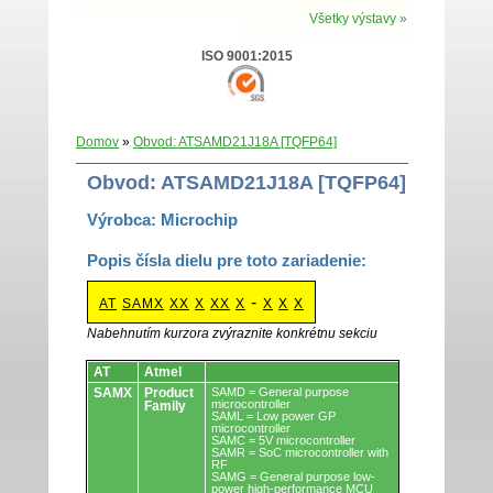
Všetky výstavy »
ISO 9001:2015
Domov
»
Obvod: ATSAMD21J18A [TQFP64]
Obvod: ATSAMD21J18A [TQFP64]
Výrobca: Microchip
Popis čísla dielu pre toto zariadenie:
-
AT
SAMX
XX
X
XX
X
X
X
X
Nabehnutím kurzora zvýraznite konkrétnu sekciu
Obvody.
AT
Atmel
SAMX
Product
SAMD = General purpose
microcontroller
Family
SAML = Low power GP
microcontroller
SAMC = 5V microcontroller
SAMR = SoC microcontroller with
RF
SAMG = General purpose low-
power high-performance MCU