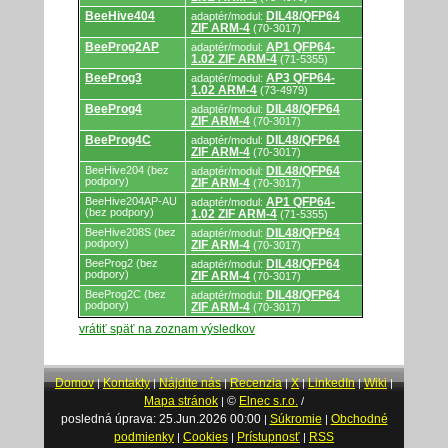
BeeHive404
DIL48/QFP64
adaptér/modul:
ZIF ARM-4
(70-3017)
BeeProg2AP
AP1 QFP64-
adaptér/modul:
1.02 ZIF ARM-4
(71-5355)
BeeProg3
AP3 QFP64-
adaptér/modul:
1.02 ARM-4
(73-4979)
BeeProg4
DIL48/QFP64
adaptér/modul:
ZIF ARM-4
(70-3017)
BeeProg4C
DIL48/QFP64
adaptér/modul:
ZIF ARM-4
(70-3017)
BeeHive204 (bez
DIL48/QFP64
adaptér/modul:
podpory)
ZIF ARM-4
(70-3017)
BeeHive204AP-AU
AP1 QFP64-
adaptér/modul:
(bez podpory)
1.02 ZIF ARM-4
(71-5355)
BeeHive208S (bez
DIL48/QFP64
adaptér/modul:
podpory)
ZIF ARM-4
(70-3017)
BeeProg2 (bez
DIL48/QFP64
adaptér/modul:
podpory)
ZIF ARM-4
(70-3017)
BeeProg2C (bez
DIL48/QFP64
adaptér/modul:
podpory)
ZIF ARM-4
(70-3017)
vrátiť späť na zoznam výsledkov
Domov
Kontakty
Nájdite nás
Recenzia
X
LinkedIn
Wiki
|
|
|
|
|
|
|
Mapa stránok
©
Elnec s.r.o.
|
/
posledná úprava: 25.Jun.2026 00:00
Súkromie
Obchodné
|
|
podmienky
Cookies
Prístupnosť
RSS
|
|
|