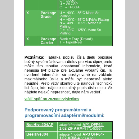
C = UBGA
U = WLCSP
CT = TFBGA
X
Package
U = -40°C - 85°C Matte Sn
Platting
Grade
H = -40°C - 85°C NiPdAu Platting
N = -40°C - 105°C Matte Sn
Platting
F = -40°C - 125°C Matte Sn
Platting
X
Package
Blank = Tray (Default)
T = Tape&Reel
Carrier
Poznámka:
Tabuľka popisu čísla dielu popisuje
bežný systém číslovania dielov pre viac čipov, preto
môže táto tabuľka obsahovať informácie, ktoré
nemusia byť platné pre aktuálne vybraný čip. Tu
uvedené informácie sú poskytované na základe
maximálneho úsilia a môžu byť nepresné alebo
neúplné. Preto vždy skontrolujte najnovší technický
list čipu, kde nájdete detailný popis čísla dielu. Ak
nájdete nejakú nepresnosť, dajte nám vedieť.
vrátiť späť na zoznam výsledkov
Podporovaný programátormi a
programovacími adaptérmi/modulmi:
Podporovaný
BeeHive204AP
AP1 QFP64-
adaptér/modul:
programátormi
1.02 ZIF ARM-4
(71-5355)
a
programovacími
BeeHive304
AP3 QFP64-
adaptér/modul:
adaptérmi/modulmi.
1.02 ARM-4
(73-4979)