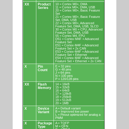
XX
Product
10 = Cortex M0+, DMA
11 = Cortex M0+, DMA, USB
Series
20 = Cortex M0+, Basic Feature
Set
21 = Cortex M0+, Basic Feature
Set, DMA, USB
22 = Cortex M0+, Advanced
Feature Set, DMA, USB, SLCD
30 = Cortex M0 + CPU, Advanced
Feature Set, DMA, USB
55 = Cortex M4, FPU
D51 = Cortex-M4F + Advanced
Feature Set
E51 = Cortex-M4F + Advanced
Feature Set + 2x CAN
E53 = Cortex-M4F + Advanced
Feature Set + Ethernet
E54 = Cortex-M4F + Advanced
Feature Set + Ethernet + 2x CAN
X
Pin
E = 32 pins
G = 48 pins
Count
J = 64 pins
N = 100 pins
P = 120/128 pins
XX
Flash
14 = 16kB
15 = 32kB
Memory
16 = 64kB
17 = 128kB
18 = 256kB
19 = 512kB
20 = 1MB
X
Device
A = Default variant
B = Improved low power
Variant
L = Pinout optimized for analog a
PWM
X
Package
A = TQFP
M = QFN
Type