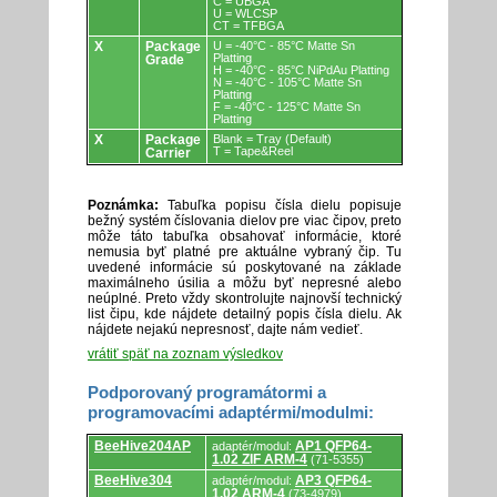
C = UBGA
U = WLCSP
CT = TFBGA
X
Package
U = -40°C - 85°C Matte Sn
Platting
Grade
H = -40°C - 85°C NiPdAu Platting
N = -40°C - 105°C Matte Sn
Platting
F = -40°C - 125°C Matte Sn
Platting
X
Package
Blank = Tray (Default)
T = Tape&Reel
Carrier
Poznámka:
Tabuľka popisu čísla dielu popisuje
bežný systém číslovania dielov pre viac čipov, preto
môže táto tabuľka obsahovať informácie, ktoré
nemusia byť platné pre aktuálne vybraný čip. Tu
uvedené informácie sú poskytované na základe
maximálneho úsilia a môžu byť nepresné alebo
neúplné. Preto vždy skontrolujte najnovší technický
list čipu, kde nájdete detailný popis čísla dielu. Ak
nájdete nejakú nepresnosť, dajte nám vedieť.
vrátiť späť na zoznam výsledkov
Podporovaný programátormi a
programovacími adaptérmi/modulmi:
Podporovaný
BeeHive204AP
AP1 QFP64-
adaptér/modul:
programátormi
1.02 ZIF ARM-4
(71-5355)
a
programovacími
BeeHive304
AP3 QFP64-
adaptér/modul:
adaptérmi/modulmi.
1.02 ARM-4
(73-4979)