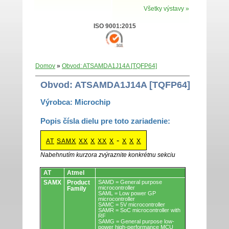
Všetky výstavy »
ISO 9001:2015
Domov
»
Obvod: ATSAMDA1J14A [TQFP64]
Obvod: ATSAMDA1J14A [TQFP64]
Výrobca: Microchip
Popis čísla dielu pre toto zariadenie:
-
AT
SAMX
XX
X
XX
X
X
X
X
Nabehnutím kurzora zvýraznite konkrétnu sekciu
Obvody.
AT
Atmel
SAMX
Product
SAMD = General purpose
microcontroller
Family
SAML = Low power GP
microcontroller
SAMC = 5V microcontroller
SAMR = SoC microcontroller with
RF
SAMG = General purpose low-
power high-performance MCU