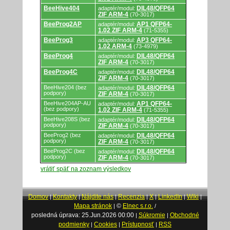
BeeHive404
DIL48/QFP64
adaptér/modul:
ZIF ARM-4
(70-3017)
BeeProg2AP
AP1 QFP64-
adaptér/modul:
1.02 ZIF ARM-4
(71-5355)
BeeProg3
AP3 QFP64-
adaptér/modul:
1.02 ARM-4
(73-4979)
BeeProg4
DIL48/QFP64
adaptér/modul:
ZIF ARM-4
(70-3017)
BeeProg4C
DIL48/QFP64
adaptér/modul:
ZIF ARM-4
(70-3017)
BeeHive204 (bez
DIL48/QFP64
adaptér/modul:
podpory)
ZIF ARM-4
(70-3017)
BeeHive204AP-AU
AP1 QFP64-
adaptér/modul:
(bez podpory)
1.02 ZIF ARM-4
(71-5355)
BeeHive208S (bez
DIL48/QFP64
adaptér/modul:
podpory)
ZIF ARM-4
(70-3017)
BeeProg2 (bez
DIL48/QFP64
adaptér/modul:
podpory)
ZIF ARM-4
(70-3017)
BeeProg2C (bez
DIL48/QFP64
adaptér/modul:
podpory)
ZIF ARM-4
(70-3017)
vrátiť späť na zoznam výsledkov
Domov
Kontakty
Nájdite nás
Recenzia
X
LinkedIn
Wiki
|
|
|
|
|
|
|
Mapa stránok
©
Elnec s.r.o.
|
/
posledná úprava: 25.Jun.2026 00:00
Súkromie
Obchodné
|
|
podmienky
Cookies
Prístupnosť
RSS
|
|
|