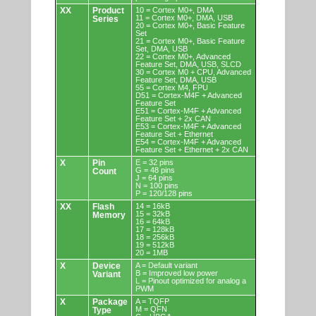
XX
Product
10 = Cortex M0+, DMA
11 = Cortex M0+, DMA, USB
Series
20 = Cortex M0+, Basic Feature
Set
21 = Cortex M0+, Basic Feature
Set, DMA, USB
22 = Cortex M0+, Advanced
Feature Set, DMA, USB, SLCD
30 = Cortex M0 + CPU, Advanced
Feature Set, DMA, USB
55 = Cortex M4, FPU
D51 = Cortex-M4F + Advanced
Feature Set
E51 = Cortex-M4F + Advanced
Feature Set + 2x CAN
E53 = Cortex-M4F + Advanced
Feature Set + Ethernet
E54 = Cortex-M4F + Advanced
Feature Set + Ethernet + 2x CAN
X
Pin
E = 32 pins
G = 48 pins
Count
J = 64 pins
N = 100 pins
P = 120/128 pins
XX
Flash
14 = 16kB
15 = 32kB
Memory
16 = 64kB
17 = 128kB
18 = 256kB
19 = 512kB
20 = 1MB
X
Device
A = Default variant
B = Improved low power
Variant
L = Pinout optimized for analog a
PWM
X
Package
A = TQFP
M = QFN
Type