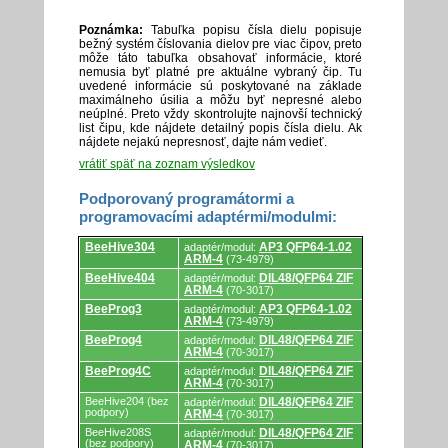
Poznámka:
Tabuľka popisu čísla dielu popisuje
bežný systém číslovania dielov pre viac čipov, preto
môže táto tabuľka obsahovať informácie, ktoré
nemusia byť platné pre aktuálne vybraný čip. Tu
uvedené informácie sú poskytované na základe
maximálneho úsilia a môžu byť nepresné alebo
neúplné. Preto vždy skontrolujte najnovší technický
list čipu, kde nájdete detailný popis čísla dielu. Ak
nájdete nejakú nepresnosť, dajte nám vedieť.
vrátiť späť na zoznam výsledkov
Podporovaný programátormi a
programovacími adaptérmi/modulmi:
Podporovaný
BeeHive304
AP3 QFP64-1.02
adaptér/modul:
programátormi
ARM-4
(73-4979)
a
programovacími
BeeHive404
DIL48/QFP64 ZIF
adaptér/modul:
adaptérmi/modulmi.
ARM-4
(70-3017)
BeeProg3
AP3 QFP64-1.02
adaptér/modul:
ARM-4
(73-4979)
BeeProg4
DIL48/QFP64 ZIF
adaptér/modul:
ARM-4
(70-3017)
BeeProg4C
DIL48/QFP64 ZIF
adaptér/modul:
ARM-4
(70-3017)
BeeHive204 (bez
DIL48/QFP64 ZIF
adaptér/modul:
podpory)
ARM-4
(70-3017)
BeeHive208S
DIL48/QFP64 ZIF
adaptér/modul:
(bez podpory)
ARM-4
(70-3017)