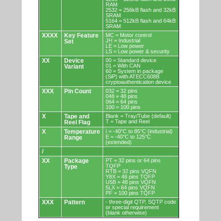
RAM
2532 = 256kB flash and 32kB
SRAM
5164 = 512kB flash and 64kB
SRAM
XXXX
Key Feature
MC = Motor control
JH = Industrial
Set
LE = Low power
LS = Low power & security
XX
Device
00 = Standard device
01 = With CAN
Variant
60 = System in package
(SiP) with ATECC608B
cryptoauthentication device
XXX
Pin Count
032 = 32 pins
048 = 48 pins
064 = 64 pins
100 = 100 pins
X
Tape and
Blank = Tray/Tube (default)
T = Tape and Reel
Reel Flag
X
Temperature
I = -40°C to 85°C (industrial)
E = -40°C to 125°C
Range
(extended)
/
XX
Package
PT = 32 pins or 64 pins
TQFP
Type
RTB = 32 pins VQFN
Y8X = 48 pins TQFP
U5B = 48 pins VQFN
5LX = 64 pins VQFN
PF = 100 pins TQFP
XXX
Pattern
- three-digit QTP, SQTP code
or special requirement
(blank otherwise)