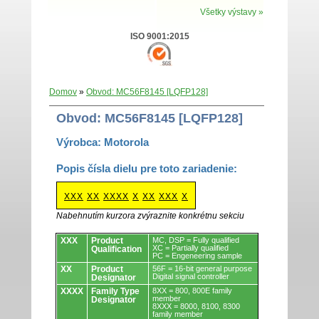
Všetky výstavy »
ISO 9001:2015
Domov
»
Obvod: MC56F8145 [LQFP128]
Obvod: MC56F8145 [LQFP128]
Výrobca: Motorola
Popis čísla dielu pre toto zariadenie:
XXX
XX
XXXX
X
XX
XXX
X
Nabehnutím kurzora zvýraznite konkrétnu sekciu
Obvody.
XXX
Product
MC, DSP = Fully qualified
XC = Partially qualified
Qualification
PC = Engeneering sample
XX
Product
56F = 16-bit general purpose
Digital signal controller
Designator
XXXX
Family Type
8XX = 800, 800E family
member
Designator
8XXX = 8000, 8100, 8300
family member