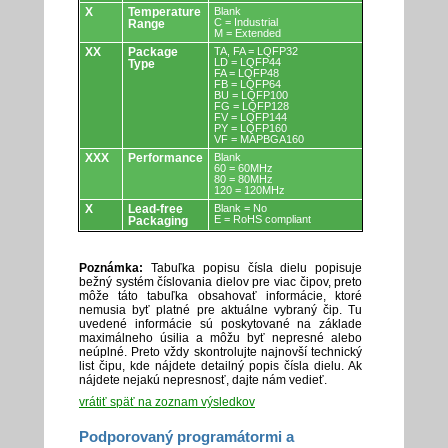
X
Temperature
Blank
C = Industrial
Range
M = Extended
XX
Package
TA, FA = LQFP32
LD = LQFP44
Type
FA = LQFP48
FB = LQFP64
BU = LQFP100
FG = LQFP128
FV = LQFP144
PY = LQFP160
VF = MAPBGA160
XXX
Performance
Blank
60 = 60MHz
80 = 80MHz
120 = 120MHz
X
Lead-free
Blank = No
E = RoHS compliant
Packaging
Poznámka:
Tabuľka popisu čísla dielu popisuje
bežný systém číslovania dielov pre viac čipov, preto
môže táto tabuľka obsahovať informácie, ktoré
nemusia byť platné pre aktuálne vybraný čip. Tu
uvedené informácie sú poskytované na základe
maximálneho úsilia a môžu byť nepresné alebo
neúplné. Preto vždy skontrolujte najnovší technický
list čipu, kde nájdete detailný popis čísla dielu. Ak
nájdete nejakú nepresnosť, dajte nám vedieť.
vrátiť späť na zoznam výsledkov
Podporovaný programátormi a