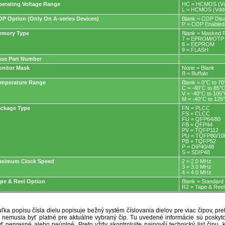
erating Voltage Range
HC = HCMOS (Vdd
L = HCMOS (Vdd=
P Option (Only On A-series Devices)
Blank = COP Dis
P = COP Enabled
emory Type
Blank = Masked
7 = EPROM/OT
8 = EEPROM
9 = FLASH
se Part Number
nitor Mask
None = Blank
B = Buffalo
emperature Range
Blank = 0°C to 70
C = -40°C to 85°
V = -40°C to 105
M = -40°C to 125
ckage Type
FN = PLCC
FS = CLCC
FU = QFP64/80
FB = QFP44
PV = TQFP112
PU = TQFP80/10
PB = TQFP52
P = DIP40/48
S = SDIP48
aximum Clock Speed
2 = 2.0 MHz
3 = 3.0 MHz
4 = 4.0 MHz
pe & Reel Option
Blank = Standard
R2 = Tape & Reel
ľka popisu čísla dielu popisuje bežný systém číslovania dielov pre viac čipov, pr
ré nemusia byť platné pre aktuálne vybraný čip. Tu uvedené informácie sú posk
ť nepresné alebo neúplné. Preto vždy skontrolujte najnovší technický list čipu, k