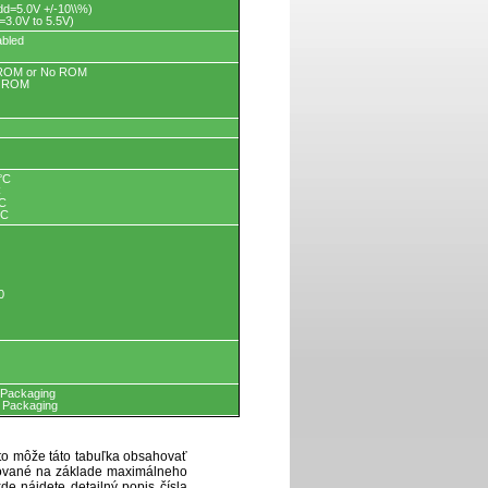
=5.0V +/-10\\%)
3.0V to 5.5V)
abled
 ROM or No ROM
P ROM
°C
C
°C
°C
0
 Packaging
 Packaging
eto môže táto tabuľka obsahovať
ytované na základe maximálneho
de nájdete detailný popis čísla