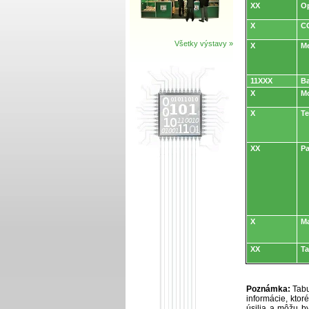
XX
Op
X
CO
Všetky výstavy »
X
M
11XXX
Ba
X
Mo
X
T
XX
Pa
X
M
XX
Ta
Poznámka:
Tabu
informácie, kto
úsilia a môžu by