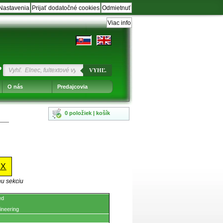
Nastavenia
Prijať dodatočné cookies
Odmietnuť
Viac info
?
VYHĽ.
O nás
Predajcovia
0 položiek | košík
XX
nu sekciu
ed
ineering