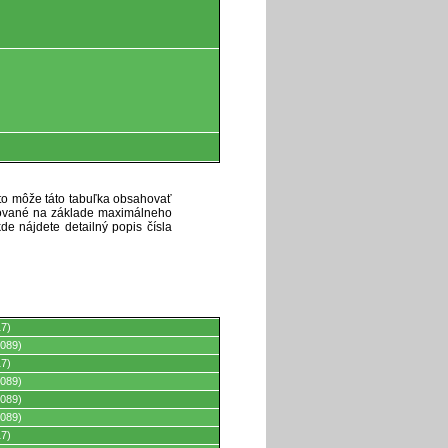
eto môže táto tabuľka obsahovať
ytované na základe maximálneho
de nájdete detailný popis čísla
17)
089)
17)
089)
089)
089)
17)