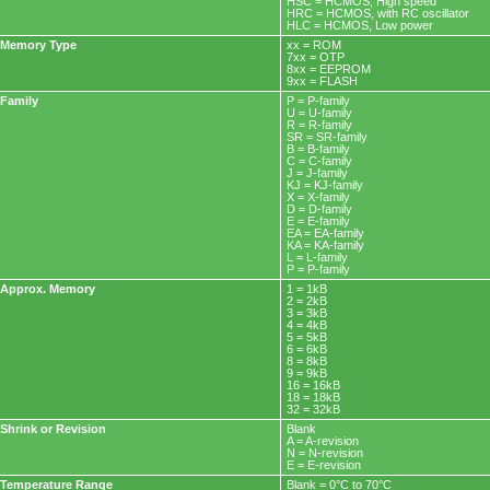
HSC = HCMOS, High speed
HRC = HCMOS, with RC oscillator
HLC = HCMOS, Low power
Memory Type
xx = ROM
7xx = OTP
8xx = EEPROM
9xx = FLASH
Family
P = P-family
U = U-family
R = R-family
SR = SR-family
B = B-family
C = C-family
J = J-family
KJ = KJ-family
X = X-family
D = D-family
E = E-family
EA = EA-family
KA = KA-family
L = L-family
P = P-family
Approx. Memory
1 = 1kB
2 = 2kB
3 = 3kB
4 = 4kB
5 = 5kB
6 = 6kB
8 = 8kB
9 = 9kB
16 = 16kB
18 = 18kB
32 = 32kB
Shrink or Revision
Blank
A = A-revision
N = N-revision
E = E-revision
Temperature Range
Blank = 0°C to 70°C