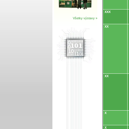
XXX
Všetky výstavy »
XX
XX
X
X