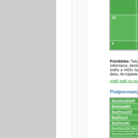
XX
X
Poznámka:
Tabu
informácie, kto
úsilia a môžu by
dielu. Ak nájdet
vrátiť späť na z
Podporovaný
Podporovaný
BeeHive204AP
programátormi
BeeHive404
a
programovacími
BeeProg2AP
adaptérmi/modul
BeeProg4
BeeProg4C
BeeHive204 (bez
BeeHive204AP-AU