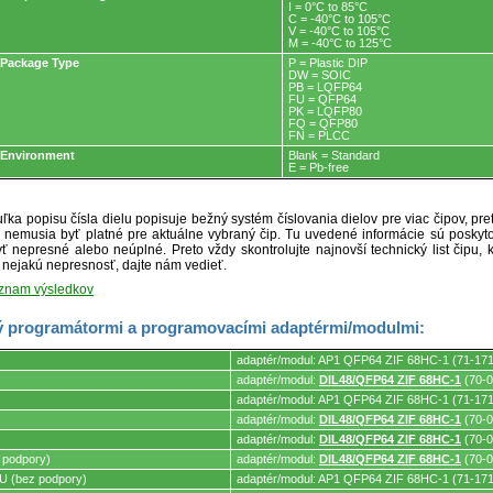
I = 0°C to 85°C
C = -40°C to 105°C
V = -40°C to 105°C
M = -40°C to 125°C
Package Type
P = Plastic DIP
DW = SOIC
PB = LQFP64
FU = QFP64
PK = LQFP80
FQ = QFP80
FN = PLCC
Environment
Blank = Standard
E = Pb-free
ľka popisu čísla dielu popisuje bežný systém číslovania dielov pre viac čipov, pr
ré nemusia byť platné pre aktuálne vybraný čip. Tu uvedené informácie sú posk
ť nepresné alebo neúplné. Preto vždy skontrolujte najnovší technický list čipu, k
e nejakú nepresnosť, dajte nám vedieť.
oznam výsledkov
 programátormi a programovacími adaptérmi/modulmi:
adaptér/modul: AP1 QFP64 ZIF 68HC-1 (71-17
adaptér/modul:
DIL48/QFP64 ZIF 68HC-1
(70-0
adaptér/modul: AP1 QFP64 ZIF 68HC-1 (71-17
mi.
adaptér/modul:
DIL48/QFP64 ZIF 68HC-1
(70-0
adaptér/modul:
DIL48/QFP64 ZIF 68HC-1
(70-0
 podpory)
adaptér/modul:
DIL48/QFP64 ZIF 68HC-1
(70-0
 (bez podpory)
adaptér/modul: AP1 QFP64 ZIF 68HC-1 (71-17