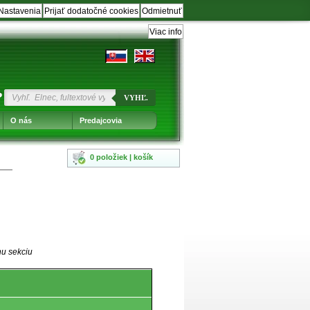
Nastavenia
Prijať dodatočné cookies
Odmietnuť
Viac info
?
VYHĽ.
O nás
Predajcovia
0 položiek | košík
nu sekciu