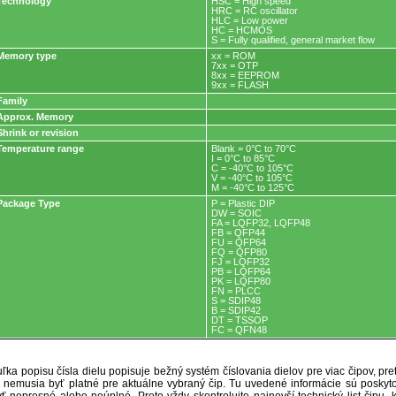
Technology
HSC = High speed
HRC = RC oscillator
HLC = Low power
HC = HCMOS
S = Fully qualified, general market flow
Memory type
xx = ROM
7xx = OTP
8xx = EEPROM
9xx = FLASH
Family
Approx. Memory
Shrink or revision
Temperature range
Blank = 0°C to 70°C
I = 0°C to 85°C
C = -40°C to 105°C
V = -40°C to 105°C
M = -40°C to 125°C
Package Type
P = Plastic DIP
DW = SOIC
FA = LQFP32, LQFP48
FB = QFP44
FU = QFP64
FQ = QFP80
FJ = LQFP32
PB = LQFP64
PK = LQFP80
FN = PLCC
S = SDIP48
B = SDIP42
DT = TSSOP
FC = QFN48
ľka popisu čísla dielu popisuje bežný systém číslovania dielov pre viac čipov, pr
ré nemusia byť platné pre aktuálne vybraný čip. Tu uvedené informácie sú posk