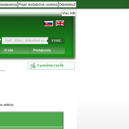
Nastavenia
Prijať dodatočné cookies
Odmietnuť
Viac info
?
VYHĽ.
O nás
Predajcovia
0 položiek | košík
nu sekciu