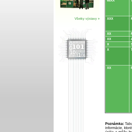
68XX
Všetky výstavy »
XXX
XX
XX
X
X
XX
Poznámka:
Tabu
informácie, kto