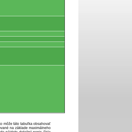
eto môže táto tabuľka obsahovať
ytované na základe maximálneho